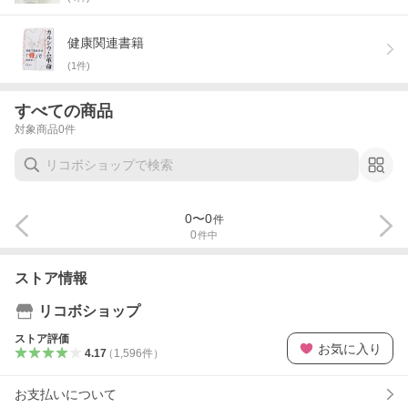
健康関連書籍
(
1
件)
すべての商品
対象商品
0
件
0
〜
0
件
0
件中
ストア情報
リコボショップ
ストア評価
お気に入り
4.17
（
1,596
件
）
お支払いについて