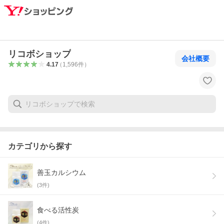
リコボショップ
会社概要
4.17
（
1,596
件
）
カテゴリから探す
善玉カルシウム
(
3
件)
食べる活性炭
(
4
件)