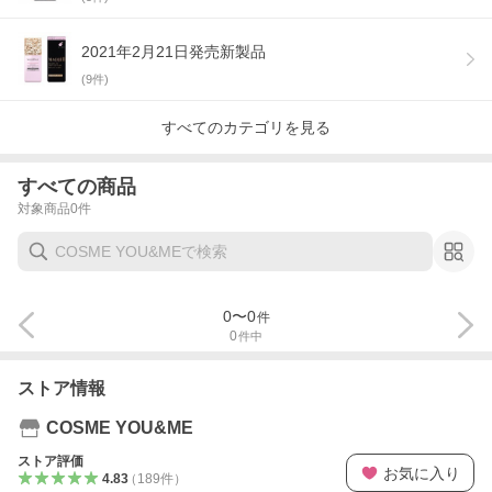
2021年2月21日発売新製品
(
9
件)
すべてのカテゴリを見る
すべての商品
対象商品
0
件
0
〜
0
件
0
件中
ストア情報
COSME YOU&ME
ストア評価
お気に入り
4.83
（
189
件
）