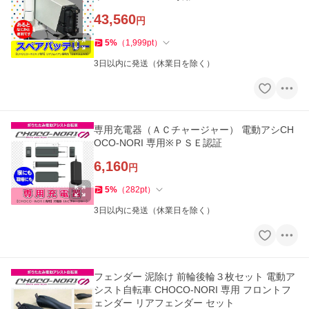
43,560
円
5
%
（
1,999
pt
）
3日以内に発送（休業日を除く）
専用充電器（ＡＣチャージャー） 電動アシCH
OCO-NORI 専用※ＰＳＥ認証
6,160
円
5
%
（
282
pt
）
3日以内に発送（休業日を除く）
フェンダー 泥除け 前輪後輪３枚セット 電動ア
シスト自転車 CHOCO-NORI 専用 フロントフ
ェンダー リアフェンダー セット