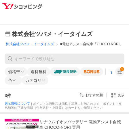
株式会社ツバメ・イータイムズ
株式会社ツバメ・イータイムズ
■電動アシスト自転車「CHOCO-NORI」
1
価格帯
送料無料
すべての条
色
カテゴリ
3
件
おすすめ順
表示
表示情報について
｜ポイントは原則税抜価格を基準に付与されます｜ポイント・支
払額等の正確な情報（付与条件・上限等）はカートをご確認ください
リチウムイオンバッテリー 電動アシスト自転
車 CHOCO-NORI 専用