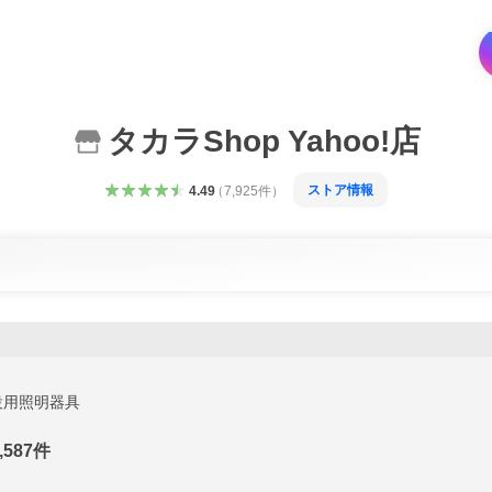
タカラShop Yahoo!店
ストア情報
4.49
（
7,925
件
）
設用照明器具
,587
件