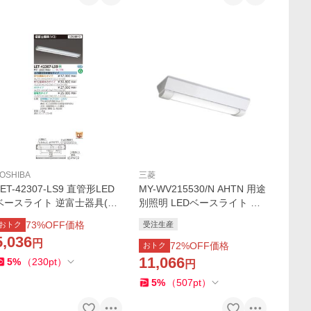
OSHIBA
三菱
LET-42307-LS9 直管形LED
MY-WV215530/N AHTN 用途
ベースライト 逆富士器具(V
別照明 LEDベースライト 防
2) LDL40形×2灯 出力固定形
雨・防湿形(軒下用) 直付形
73
%OFF価格
おトク
受注生産
非調光 本体のみ 東芝ライテ
逆富士 20形 150幅 FHF16形
5,036
円
ック 施設照明
×1灯高出力相当 1600lm 固定
72
%OFF価格
おトク
出力 昼白色 三菱電機
11,066
5
%
（
230
pt
）
円
5
%
（
507
pt
）