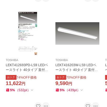
TOSHIBA
TOSHIBA
T
LEKT412693PD-LS9 LEDベ
LEKT416203W-LS9 LEDベ
ースライト 40タイプ 直付形
ースライト 40タイプ 直付形
(富士型) プルスイッチ付 W1
片反射笠 一般・2000lmタイ
74
%OFF価格
70
%OFF価格
おトク
おトク
20 6900lmタイプ(Hf32形×2
プ(FLR40タイプ×1灯用 省電
11,622
9,590
円
円
灯用 高出力形相当) 昼光色
力タイプ相当) 白色 非調光
非調光 東芝ライテック
東芝ライテック
5
%
（
532
pt
）
5
%
（
439
pt
）