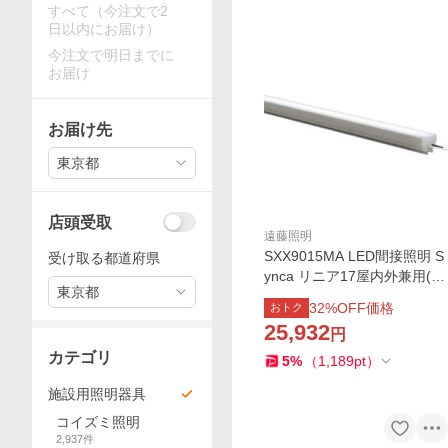
すべて（今注文で2
日以内にお届け）
今注文で明日までに
お届け
お届け先
東京都
店頭受取
遠藤照明
SXX9015MA LED間接照明 S
受け取る都道府県
ynca リニア17屋内外兼用(電
東京都
源別置タイプ) 無線調光 調色
32
%OFF価格
おトク
レクタングル配光(狭角配光)
25,932
円
L1500タイプ 遠藤照明 施設
照明
カテゴリ
5
%
（
1,189
pt
）
施設用照明器具
コイズミ照明
2,937
件