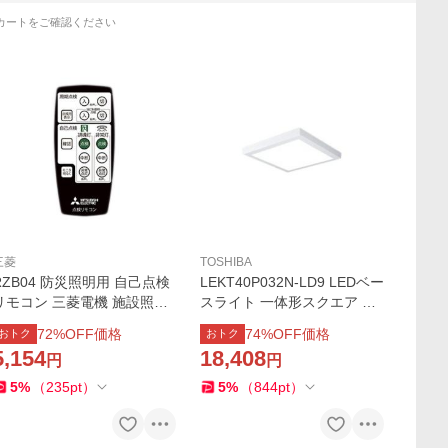
カートをご確認ください
三菱
TOSHIBA
RZB04 防災照明用 自己点検
LEKT40P032N-LD9 LEDベー
リモコン 三菱電機 施設照明
スライト 一体形スクエア 直
部材
付薄形タイプ 乳白パネル □4
72
%OFF価格
74
%OFF価格
おトク
おトク
00タイプ 調光タイプ FHP23
5,154
18,408
円
円
形×4灯用器具相当 昼白色 東
芝ライテック 施設照明
5
%
（
235
pt
）
5
%
（
844
pt
）