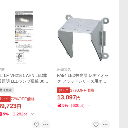
三菱
岩崎電気
EL-LF-VH2161 AHN LED非
FA54 LED投光器 レディオッ
常照明 LEDランプ搭載 30分
ク フラッドシリーズ用オプ
間定格形 階段通路誘導灯兼
ション 取付架台 コンクリー
37
%OFF価格
受注生産
おトク
用形 LDL20形 壁面直付形 1
ト柱、壁面兼用取付金具 岩
13,097
円
灯用 壁面横付専用 1300lm F
崎電気 施設照明用部材
72
%OFF価格
おトク
L20形相当 昼白色 三菱
49,723
5
%
（
600
pt
）
円
5
%
（
2,282
pt
）