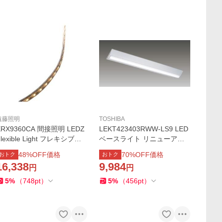
遠藤照明
TOSHIBA
ERX9360CA 間接照明 LEDZ
LEKT423403RWW-LS9 LED
Flexible Light フレキシブル
ベースライト リニューアル
テープライト L1500タイプ
器具 40タイプ 直付形 富士型
48
%OFF価格
70
%OFF価格
おトク
おトク
電源別売 65°×65° 拡散配光
W230 非調光 一般・4000lm
16,338
9,984
円
円
電球色3000K 無線調光対応
タイプ FLR40形×2灯用 温白
遠藤照明
色 東芝ライテック
5
%
（
748
pt
）
5
%
（
456
pt
）