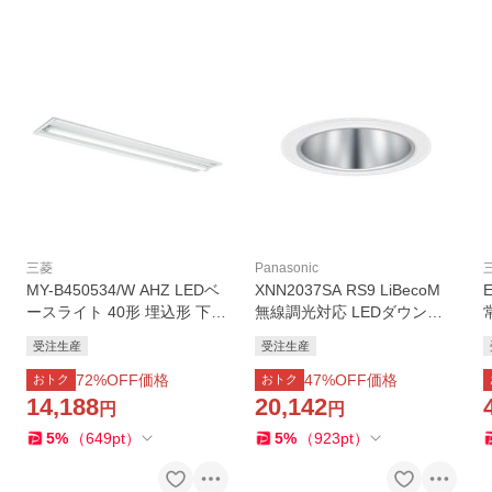
三菱
Panasonic
MY-B450534/W AHZ LEDベ
XNN2037SA RS9 LiBecoM
ースライト 40形 埋込形 下面
無線調光対応 LEDダウンラ
開放タイプ 220幅 Cチャンネ
イト 昼白色 高演色 ビーム角
受注生産
受注生産
ル回避形 連続調光 一般 5200
75度 拡散 光源遮光角30度 埋
lmタイプ FHF32形×2灯定格
込穴φ100 FHT42形1灯相当
72
%OFF価格
47
%OFF価格
おトク
おトク
出力相当 白色 三菱
LED200形 Panasonic
14,188
20,142
円
円
5
%
（
649
pt
）
5
%
（
923
pt
）