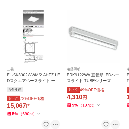
三菱
遠藤照明
EL-SK3002WWM/2 AHTZ LE
ERK9122WA 直管形LEDベー
Dスクエアベースライト 一体
スライト TUBEシリーズ 電
形 □275 埋込形(乳白カバー)
源内蔵 Tunable LEDZ 無線調
49
%OFF価格
受注生産
おトク
クラス300 FHT42形×2灯相
光 調色 20Wタイプ 本体のみ
4,310
円
当 温白色 連続調光(信号制
直付 反射笠なし器具(トラフ)
72
%OFF価格
おトク
御)三菱電機 施設照明
1灯用 遠藤照明
15,067
5
%
（
197
pt
）
円
5
%
（
690
pt
）