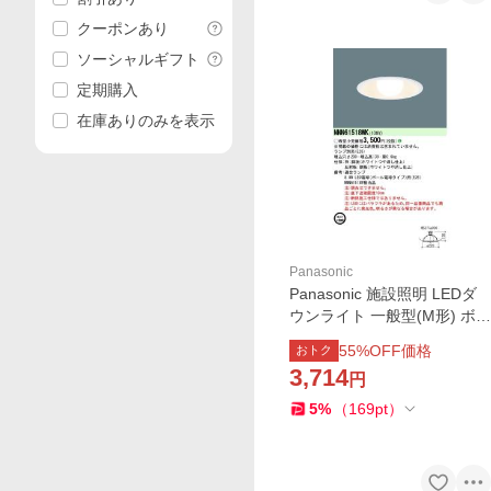
クーポンあり
ソーシャルギフト
定期購入
在庫ありのみを表示
Panasonic
Panasonic 施設照明 LEDダ
ウンライト 一般型(M形) ボー
ル電球対応 ランプ別売タイ
55
%OFF価格
おトク
プ(E26) NNN61518WK
3,714
円
5
%
（
169
pt
）