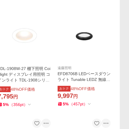
遠藤照明
TDL-1908W-27 棚下照明 Coi
EFD8706B LEDベースダウン
nlight ディスプレイ用照明 コ
ライト Tunable LEDZ 無線調
インライト TDL-1908シリー
光 調色 埋込穴φ150 高気密S
ズ AC100V 位相調光 高演色
48
%OFF価格
おトク
48
%OFF価格
おトク
B形 700タイプ FHT24W器具
埋込穴φ50 電球色2700K テ
9,997
7,795
円
円
相当 60°拡散配光 浅型 遠藤
ス・ライティング
照明 施設照明
5
%
（
457
pt
）
5
%
（
356
pt
）