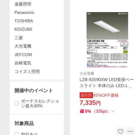
遠藤照明
Panasonic
TOSHIBA
KOIZUMI
三菱
大光電機
JEFCOM
岩崎電気
コイズミ照明
大光電機
LZB-92590XW LED長形ベー
スライト 本体のみ LEDユニ
開催中のイベント
ット別売形 40形 埋込形・幅
45
%OFF価格
おトク
300mm 下面開放 大光電機
ボーナスセレクショ
7,335
円
施設照明 天井照明 基礎照明
ン最大40%
5
%
（
335
pt
）
対象商品
割引あり