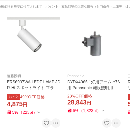
税抜価格を基準に付与されます｜ポイント・支払額等の正確な情報（付与条件・上限等）は
遠藤照明
Panasonic
ERS6907WA LEDZ LAMP JD
DYDX4066 1灯用アーム φ76
R-Hi スポットライト プラグ
用 Panasonic 施設照明用部
タイプ 本体のみ ランプ別売
材
23
%OFF価格
49
%OFF価格
おトク
無線調光対応 遠藤照明 施設
28,843
4,875
円
円
照明 電気工事不要
5
%
（
1,323
pt
）
5
%
（
223
pt
）