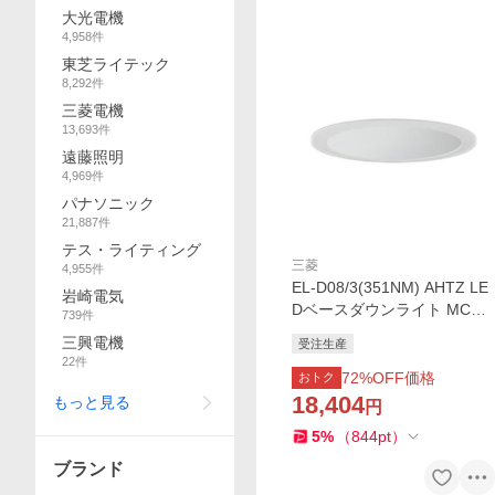
大光電機
4,958
件
東芝ライテック
8,292
件
三菱電機
13,693
件
遠藤照明
4,969
件
パナソニック
21,887
件
テス・ライティング
三菱
4,955
件
EL-D08/3(351NM) AHTZ LE
岩崎電気
Dベースダウンライト MCシ
739
件
リーズ 埋込穴φ150 クラス35
三興電機
受注生産
0 HID70形相当 73°配光 深枠
22
件
タイプ 白色コーン 遮光30°
72
%OFF価格
おトク
昼白色 調光可 三菱
18,404
もっと見る
円
5
%
（
844
pt
）
ブランド