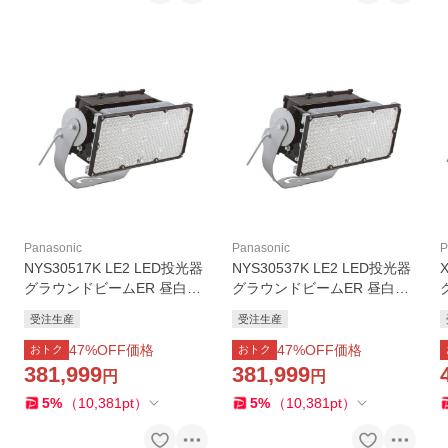
Panasonic
Panasonic
P
NYS30517K LE2 LED投光器
NYS30537K LE2 LED投光器
グラウンドビームER 昼白色
グラウンドビームER 昼白色
1/10ビーム角23度 狭角 防雨
1/10ビーム角49度 中角 防雨
受注生産
受注生産
型 重耐塩害仕様 マルチハロ
型 重耐塩害仕様 マルチハロ
ゲン灯Sタイプ1000形1灯相
ゲン灯Sタイプ1000形1灯相
47
%OFF価格
47
%OFF価格
おトク
おトク
当 Panasonic
当 Panasonic
381,999
381,999
円
円
5
%
（
10,381
pt
）
5
%
（
10,381
pt
）