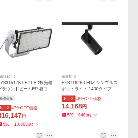
anasonic
遠藤照明
XYS31517K LE2 LED投光器
EFS7162B LEDZ シンプルス
グラウンドビームER 昼白色
ポットライト 1400タイプ C
1/10ビーム角23度 狭角 防雨
DM-R35W相当 プラグタイプ
48
%OFF価格
受注生産
おトク
型 電源別置型 重耐塩害仕様
12°狭角配光 アパレルホワイ
14,168
円
マルチハロゲン灯Sタイプ10
トe 温白色 遠藤照明 電気工
47
%OFF価格
おトク
00形1灯相当 Panasonic
事不要
416,147
5
%
（
648
pt
）
円
5
%
（
10,863
pt
）