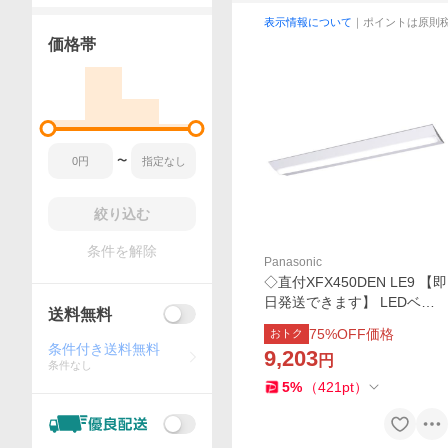
表示情報について
｜ポイントは原則
価格帯
〜
絞り込む
条件を解除
Panasonic
◇直付XFX450DEN LE9 【即
日発送できます】 LEDベー
送料無料
スライト 直付 40形 非調光 D
75
%OFF価格
おトク
スタイル/富士型 W230 Hf32
条件付き送料無料
9,203
円
形定格出力型2灯相当 5200l
条件なし
mタイプ 昼白色 Panasonic
5
%
（
421
pt
）