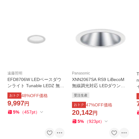
遠藤照明
Panasonic
EFD8706W LEDベースダウ
XNN2067SA RS9 LiBecoM
ンライト Tunable LEDZ 無線
無線調光対応 LEDダウンラ
調光 調色 埋込穴φ150 高気
イト 昼白色 高演色 ビーム角
48
%OFF価格
おトク
受注生産
密SB形 700タイプ FHT24W
75度 拡散 光源遮光角30度 埋
9,997
円
器具相当 60°拡散配光 浅型
込穴φ150 FHT42形1灯相当
47
%OFF価格
おトク
遠藤照明 施設照明
LED200形 Panasonic
20,142
5
%
（
457
pt
）
円
5
%
（
923
pt
）