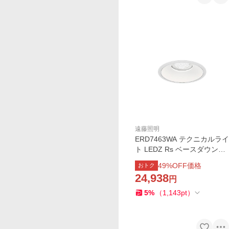
遠藤照明
ERD7463WA テクニカルライ
ト LEDZ Rs ベースダウンラ
イト 白コーン 埋込穴φ300
49
%OFF価格
おトク
本体のみ 電源ユニット別売 6
24,938
円
500/6000タイプ 50°超広角配
光 昼白色 遠藤照明
5
%
（
1,143
pt
）