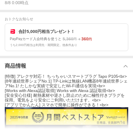
8/8 0:00
時点
おトクなお知らせ
合計5,000円相当プレゼント！
5,360
360
PayPayカード入会特典を使うと
円
円
うち2,000円相当は利用先・期間限定。他条件あり
商品情報
[特徴] アレクサ対応！ ちっちゃいスマートプラグ Tapo P105<br>
[8年連続世界シェアNo.1] TP-Linkは無線LAN機器8年連続世界シェ
アNo.1! たしかな実績で安定したWi-Fi通信を実現<br>
[Works with Alexa認証取得] Works with Alexa 認証取得<br>
[安全安心仕様] 耐熱素材や逆さし防止のために極性付きプラグを
採用。電気をより安全にご利用いただけます。<br>
[アプリでかんたん] スマホで簡単に操作ができる！<br>