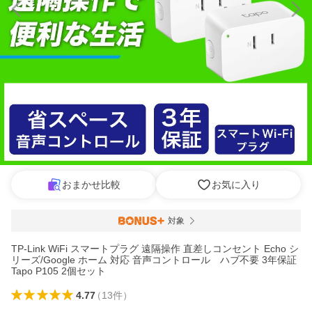
おまかせ比較
お気に入り
対象
TP-Link WiFi スマートプラグ 遠隔操作 直差しコンセント Echo シ
リーズ/Google ホーム 対応 音声コントロール ハブ不要 3年保証
Tapo P105 2個セット
4.77
（
13
件
）