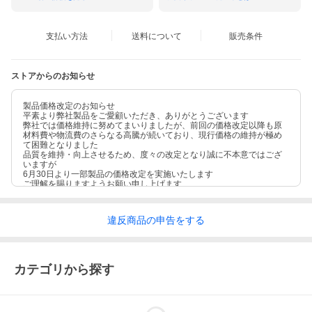
支払い方法
送料について
販売条件
ストアからのお知らせ
製品価格改定のお知らせ
平素より弊社製品をご愛顧いただき、ありがとうございます
弊社では価格維持に努めてまいりましたが、前回の価格改定以降も原
材料費や物流費のさらなる高騰が続いており、現行価格の維持が極め
て困難となりました
品質を維持・向上させるため、度々の改定となり誠に不本意ではござ
いますが
6月30日より一部製品の価格改定を実施いたします
ご理解を賜りますようお願い申し上げます
違反
商品の
申告をする
カテゴリから探す