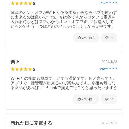
5
t59********
電源のオン・オフがWi-Fiがある場所からならハブを使わず
に出来るのは良いですね。今は冬ですからコタツに電源を
入れる時などはスマホからオン・オフです。2個購入して
いるのでもう一つはどのスイッチにしようか考え中です。
いいね
1
楽々
2024/4/23
5
otw********
Wi-Fiとの接続も簡単で、とても満足です。何と言っても、
アプリで一括管理が出来るので楽ちんです。今後も気にな
る商品があれば、TP-Linkで揃えて行こうと思ったいます✌️
いいね
1
晴れた日に充電する
2026/7/13