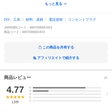
もっと見る
DIY、工具
材料、資材
電設資材
コンセントプラグ
JAN/ISBNコード：
4897098681923
商品
コード：
4897098681923
【商品説明】
この商品を共有する
アフィリエイトで紹介する
商品レビュー
4.77
5
4
3
2
1
13
件