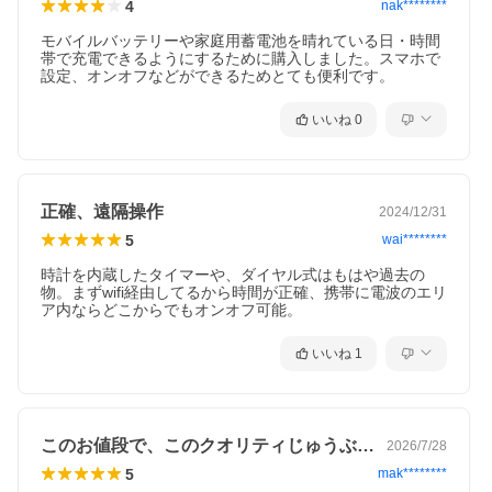
4
nak********
モバイルバッテリーや家庭用蓄電池を晴れている日・時間
帯で充電できるようにするために購入しました。スマホで
設定、オンオフなどができるためとても便利です。
いいね
0
正確、遠隔操作
2024/12/31
5
wai********
時計を内蔵したタイマーや、ダイヤル式はもはや過去の
物。まずwifi経由してるから時間が正確、携帯に電波のエリ
ア内ならどこからでもオンオフ可能。
いいね
1
このお値段で、このクオリティじゅうぶん…
2026/7/28
5
mak********