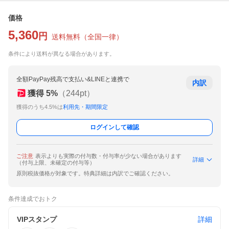
価格
5,360
円
送料無料
（
全国一律
）
条件により送料が異なる場合があります。
全額PayPay残高で支払い&LINEと連携で
内訳
獲得
5
%
（
244
pt）
獲得のうち4.5%は
利用先・期間限定
ログインして確認
ご注意
表示よりも実際の付与数・付与率が少ない場合があります
詳細
（付与上限、未確定の付与等）
原則税抜価格が対象です。特典詳細は内訳でご確認ください。
条件達成でおトク
VIPスタンプ
詳細