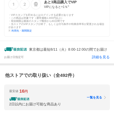
あと
3
商品購入でVIP
VIPになると+
1
％
※
・VIPスタンプを貯めるにはログインする必要があります
・この商品は対象です（通常価格1,000円以上）
・有効期限は最新のスタンプ獲得から60日間です
・当ストアのVIPスタンプが終了、もしくは付与条件や特典倍率等が変更される場合
があります
※
利用先・期間限定
東京都は最短8/11（火）8:00-12:00の間でお届け
詳細を見る
お届け日指定可
他ストアでの取り扱い（全
492
件）
16
最安値
円
一覧を見る
2日以内にお届け可能な商品あり