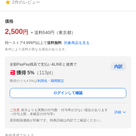
2
件のレビュー
価格
2,500
円
+ 送料
540
円
（
東京都
）
同一ストア4,999円以上で
送料無料
対象商品を見る
条件により送料が異なる場合があります。
全額PayPay残高で支払い&LINEと連携で
内訳
獲得
5
%
（
113
pt）
獲得のうち4.5%は
利用先・期間限定
ログインして確認
ご注意
表示よりも実際の付与数・付与率が少ない場合があります
詳細
（付与上限、未確定の付与等）
原則税抜価格が対象です。特典詳細は内訳でご確認ください。
条件達成でおトク