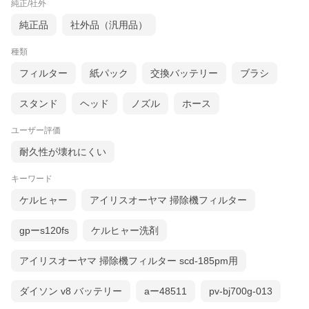
純正/社外
純正品
社外品（汎用品）
種類
フィルター
紙パック
交換バッテリー
ブラシ
スタンド
ヘッド
ノズル
ホース
ユーザー評価
耐久性が壊れにくい
キーワード
ケルヒャー
アイリスオーヤマ 掃除機フィルター
gpーs120fs
ケルヒャー洗剤
アイリスオーヤマ 掃除機フィルター scd-185pm用
ダイソン v8 バッテリー
aー48511
pv-bj700g-013