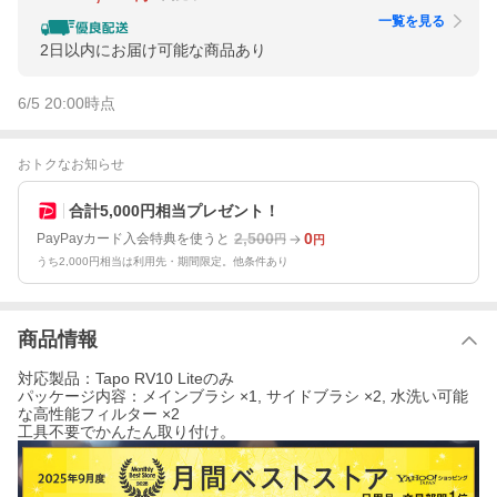
一覧を見る
2日以内にお届け可能な商品あり
6/5 20:00
時点
おトクなお知らせ
合計5,000円相当プレゼント！
2,500
0
PayPayカード入会特典を使うと
円
円
うち2,000円相当は利用先・期間限定。他条件あり
商品情報
対応製品：Tapo RV10 Liteのみ
パッケージ内容：メインブラシ ×1, サイドブラシ ×2, 水洗い可能
な高性能フィルター ×2
工具不要でかんたん取り付け。