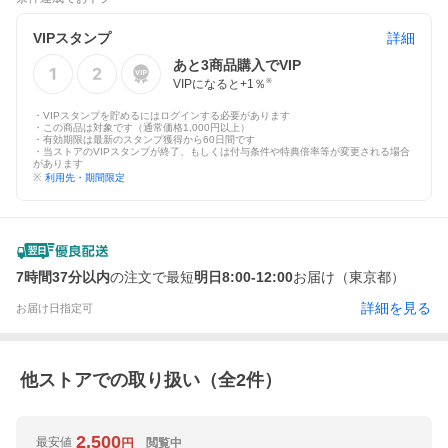
VIPスタンプ
詳細
あと
3
商品購入でVIP
VIPになると+
1
％
※
・VIPスタンプを貯めるにはログインする必要があります
・この商品は対象です（通常価格1,000円以上）
・有効期限は最新のスタンプ獲得から60日間です
・当ストアのVIPスタンプが終了、もしくは付与条件や特典倍率等が変更される場合
があります
※
利用先・期間限定
7時間37分以内
の注文で最短
明日8:00-12:00
お届け（東京都）
詳細を見る
お届け日指定可
他ストアでの取り扱い（全
2
件）
2,500
最安値
閲覧中
円