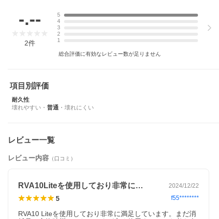
-.--
5
4
3
2
1
2
件
総合評価に有効なレビュー数が足りません
項目別評価
耐久性
壊れやすい
・
普通
・
壊れにくい
レビュー一覧
レビュー内容
（口コミ）
RVA10Liteを使用しており非常に…
2024/12/22
5
f55********
RVA10 Liteを使用しており非常に満足しています。まだ消