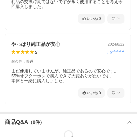
耗品の交換時期ではないですが永く使用することを考え今
回購入しました。
いいね
0
やっぱり純正品が安心
2024/8/22
5
jsy********
耐久性
：
普通
まだ使用していませんが、純正品であるので安心です。

55%オフクーポンで購入できて大変ありがたいです。

本体と一緒に購入しました。
いいね
0
商品Q&A
（
0
件）