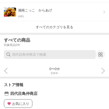
湘南こっこ からあげ
(
4
件)
すべてのカテゴリを見る
すべての商品
対象商品
0
件
0
〜
0
件
0
件中
ストア情報
四代目鳥仲商店
お気に入り