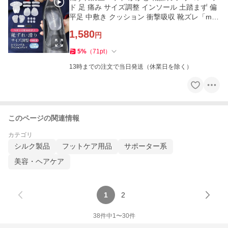
ド 足 痛み サイズ調整 インソール 土踏まず 偏
平足 中敷き クッション 衝撃吸収 靴ズレ「mer
u」
1,580
円
5
%
（
71
pt
）
13時までの注文で当日発送（休業日を除く）
このページの関連情報
カテゴリ
シルク製品
フットケア用品
サポーター系
美容・ヘアケア
1
2
38
件中
1
〜
30
件