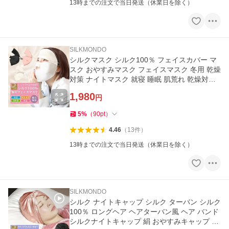
13時までの注文で当日発送（休業日を除く）
SILKMONDO
シルクマスク シルク100％ フェイスカバー マ
スク おやすみマスク フェイスマスク 冬用 乾燥
対策 ナイトマスク 就寝 睡眠 肌荒れ 乾燥対策
レディース「meru」
1,980
円
5
%
（
90
pt
）
4.46
（
13
件
）
13時までの注文で当日発送（休業日を除く）
SILKMONDO
シルク ナイトキャップ シルク ターバン シルク
100％ ロングヘア ヘアターバン風 ヘア バンド
シルクナイトキャップ 絹 おやすみキャップ m