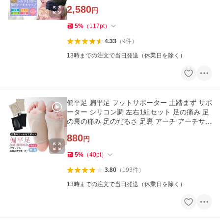
eru1
2,580
円
5
%
（
117
pt
）
4.33
（
9
件
）
13時までの注文で当日発送（休業日を除く）
偏平足 扁平足 フットサポーター 土踏まず サポ
ーター シリコン調 左右1組セット 足の痛み 足
の裏の痛み 足のだるさ 足裏 アーチ アーチサポ
ート「meru」
880
円
5
%
（
40
pt
）
3.80
（
193
件
）
13時までの注文で当日発送（休業日を除く）