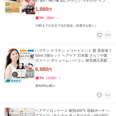
め 旅行 飛行機 肌にやさしい やわらか メンズ
レディース「meru」
1,980
円
5
%
（
90
pt
）
13時までの注文で当日発送（休業日を除く）
ヘマチン ケラチン トリートメント 髪 美容液 1
50ml 2個セット ヘアケア 日本製 さらツヤ髪
ダメージ ボリューム ハリコシ 縮毛矯正美髪 毛
髪補修成分「takumu」
6,980
円
5
%
（
319
pt
）
最短8/8お届け
ヘアアイロンケース 耐熱300℃ 収納ポーチ ヘ
アアイロンホルダー 吊り下げ＆引っ掛け対応