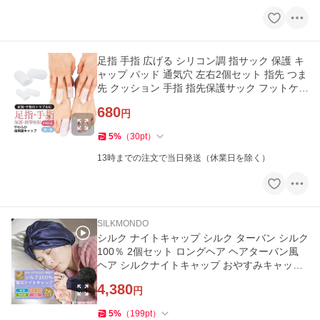
足指 手指 広げる シリコン調 指サック 保護 キ
ャップ パッド 通気穴 左右2個セット 指先 つま
先 クッション 手指 指先保護サック フットケア
「meru」
680
円
5
%
（
30
pt
）
13時までの注文で当日発送（休業日を除く）
SILKMONDO
シルク ナイトキャップ シルク ターバン シルク
100％ 2個セット ロングヘア ヘアターバン風
ヘア シルクナイトキャップ おやすみキャップ
meru1
4,380
円
5
%
（
199
pt
）