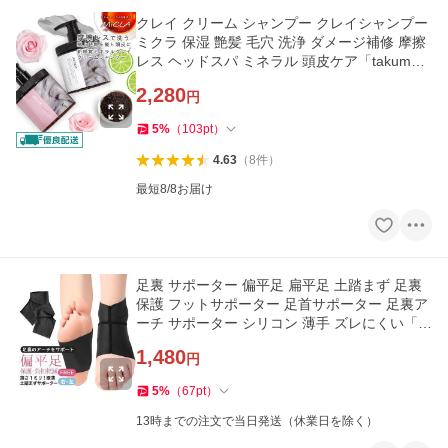
クレイ クリーム シャンプー クレイシャンプー
ミクラ 保湿 艶髪 毛穴 洗浄 ダメージ補修 摩擦
レス ヘッドスパ ミネラル 頭皮ケア「takum
u」
2,280
円
5
%
（
103
pt
）
4.63
（
8
件
）
最短8/8お届け
足裏 サポーター 偏平足 扁平足 土踏まず 足裏
保護 フットサポーター 足首サポーター 足裏ア
ーチ サポーター シリコン 薄手 ズレにくい「m
eru」
1,480
円
5
%
（
67
pt
）
13時までの注文で当日発送（休業日を除く）