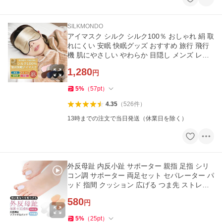
SILKMONDO
アイマスク シルク シルク100％ おしゃれ 絹 取
れにくい 安眠 快眠グッズ おすすめ 旅行 飛行
機 肌にやさしい やわらか 目隠し メンズ レデ
ィース「meru」
1,280
円
5
%
（
57
pt
）
4.35
（
526
件
）
13時までの注文で当日発送（休業日を除く）
外反母趾 内反小趾 サポーター 親指 足指 シリ
コン調 サポーター 両足セット セパレーター パ
ッド 指間 クッション 広げる つま先 ストレッ
チ「meru」
580
円
5
%
（
25
pt
）