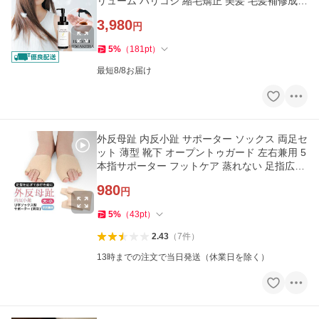
リューム ハリコシ 縮毛矯正 美髪 毛髪補修成分
美髪成分「takumu」
3,980
円
5
%
（
181
pt
）
最短8/8お届け
外反母趾 内反小趾 サポーター ソックス 両足セ
ット 薄型 靴下 オープントゥガード 左右兼用 5
本指サポーター フットケア 蒸れない 足指広げ
る 「meru」
980
円
5
%
（
43
pt
）
2.43
（
7
件
）
13時までの注文で当日発送（休業日を除く）