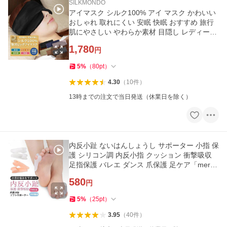
SILKMONDO
アイマスク シルク100% アイ マスク かわいい
おしゃれ 取れにくい 安眠 快眠 おすすめ 旅行
肌にやさしい やわらか素材 目隠し レディース
「meru」
1,780
円
5
%
（
80
pt
）
4.30
（
10
件
）
13時までの注文で当日発送（休業日を除く）
内反小趾 ないはんしょうし サポーター 小指 保
護 シリコン調 内反小指 クッション 衝撃吸収
足指保護 バレエ ダンス 爪保護 足ケア「mer
u」
580
円
5
%
（
25
pt
）
3.95
（
40
件
）