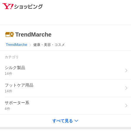
TrendMarche
TrendMarche
健康・美容・コスメ
カテゴリ
シルク製品
14
件
フットケア用品
14
件
サポーター系
4
件
すべて見る