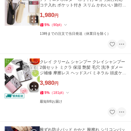
コテ入れ ポケット付き スリム かわいい 旅行用
おしゃれ[meru]
1,980
円
5
%
（
90
pt
）
13時までの注文で当日発送（休業日を除く）
クレイ クリーム シャンプー クレイシャンプー
2個セット ミクラ 保湿 艶髪 毛穴 洗浄 ダメー
ジ補修 摩擦レス ヘッドスパ ミネラル 頭皮ケア
「takumu」
3,980
円
5
%
（
181
pt
）
最短8/8お届け
靴ずれ防止パッド かかと 靴擦れ シリコンパッ