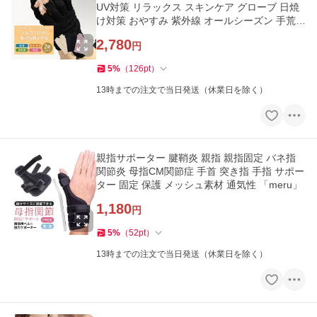
UV対策 リラックス スキンケア グローブ 日焼
け対策 おやすみ 紫外線 オールシーズン 手荒れ
乾燥 「meru」
2,780
円
5
%
（
126
pt
）
13時までの注文で当日発送（休業日を除く）
親指サポーター 腱鞘炎 親指 親指固定 バネ指
関節炎 母指CM関節症 手首 突き指 手指 サポー
ター 固定 保護 メッシュ素材 通気性 「meru」
1,180
円
5
%
（
52
pt
）
13時までの注文で当日発送（休業日を除く）