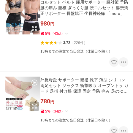
コルセット ベルト 腰用サポーター 腰対策 予防
腰の痛み 腰椎 ぎっくり腰 腰コルセット 姿勢矯
正サポーター 骨盤矯正 坐骨神経痛 「meru」
980
円
5
%
（
43
pt
）
3.72
（
226
件
）
13時までの注文で当日発送（休業日を除く）
外反母趾 サポーター 親指 靴下 薄型 シリコン
両足セット ソックス 衝撃吸収 オープントゥ ガ
ード 足指 付け根 保護 固定 予防 痛み 足のゆが
み「meru」
780
円
5
%
（
34
pt
）
13時までの注文で当日発送（休業日を除く）