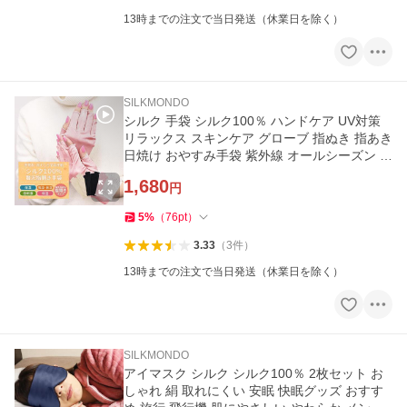
13時までの注文で当日発送（休業日を除く）
SILKMONDO
シルク 手袋 シルク100％ ハンドケア UV対策
リラックス スキンケア グローブ 指ぬき 指あき
日焼け おやすみ手袋 紫外線 オールシーズン 手
荒れ 乾燥「meru」
1,680
円
5
%
（
76
pt
）
3.33
（
3
件
）
13時までの注文で当日発送（休業日を除く）
SILKMONDO
アイマスク シルク シルク100％ 2枚セット お
しゃれ 絹 取れにくい 安眠 快眠グッズ おすす