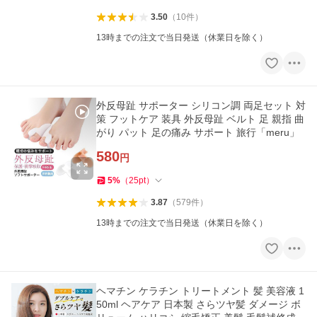
3.50
（
10
件
）
13時までの注文で当日発送（休業日を除く）
外反母趾 サポーター シリコン調 両足セット 対
策 フットケア 装具 外反母趾 ベルト 足 親指 曲
がり パット 足の痛み サポート 旅行「meru」
580
円
5
%
（
25
pt
）
3.87
（
579
件
）
13時までの注文で当日発送（休業日を除く）
ヘマチン ケラチン トリートメント 髪 美容液 1
50ml ヘアケア 日本製 さらツヤ髪 ダメージ ボ