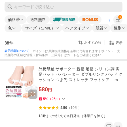
1
価格帯
送料無料
すべての条
色
サイズ（S/M/L）
ヘアタイプ
肌質
性別
38
件
おすすめ順
表示
表示情報について
｜ポイントは原則税抜価格を基準に付与されます｜ポイント・支
払額等の正確な情報（付与条件・上限等）はカートをご確認ください
外反母趾 サポーター 親指 足指 シリコン調 両
足セット セパレーター ダブルリング パッド ク
ッション つま先 ストレッチ フットケア 「mer
u」
580
円
5
%
（
25
pt
）
4.50
（
10
件
）
13時までの注文で当日発送（休業日を除く）