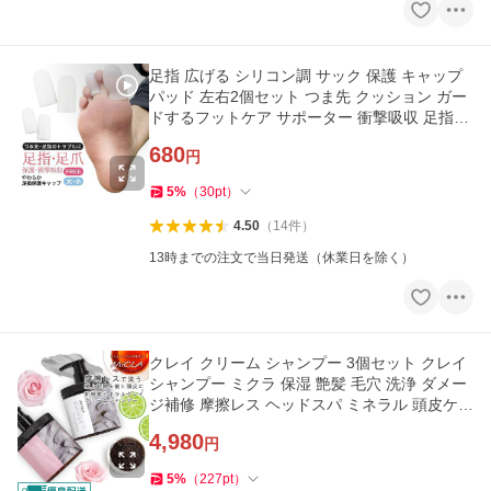
足指 広げる シリコン調 サック 保護 キャップ
パッド 左右2個セット つま先 クッション ガー
ドするフットケア サポーター 衝撃吸収 足指保
護 「meru」
680
円
5
%
（
30
pt
）
4.50
（
14
件
）
13時までの注文で当日発送（休業日を除く）
クレイ クリーム シャンプー 3個セット クレイ
シャンプー ミクラ 保湿 艶髪 毛穴 洗浄 ダメー
ジ補修 摩擦レス ヘッドスパ ミネラル 頭皮ケア
「takumu」
4,980
円
5
%
（
227
pt
）