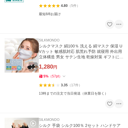
4.80
（
5
件
）
最短8/8お届け
SILKMONDO
シルクマスク 絹100％ 洗える 絹マスク 保湿 U
Vカット 敏感肌対応 肌荒れ予防 就寝用 外出用
立体構造 男女 サテン生地 乾燥対策 ギフトにも
「meru」
1,280
円
5
%
（
57
pt
）
3.35
（
17
件
）
13時までの注文で当日発送（休業日を除く）
SILKMONDO
シルク 手袋 シルク100％ 2セット ハンドケア