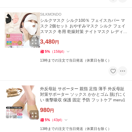
SILKMONDO
シルクマスク シルク100％ フェイスカバー マ
スク 2個セット おやすみマスク シルク フェイ
スマスク 冬用 乾燥対策 ナイトマスク レディー
ス「meru」
3,480
円
5
%
（
158
pt
）
13時までの注文で当日発送（休業日を除く）
外反母趾 サポーター 親指 足指 薄手 外反母趾
対策サポーター ソックス かかとゴム 脱げにく
い 衝撃吸収 保護 固定 予防 フットケア meru1
980
円
5
%
（
43
pt
）
13時までの注文で当日発送（休業日を除く）