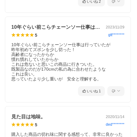
いいね
2
10年ぐらい前こらチェーンソー仕事は行…
2023/11/29
5
gtt********
10年ぐらい前こらチェーンソー仕事は行っていたが

昨年初めてズボンを少し切った！

高齢者になったからか

慣れ慣れしていたからか

これは危ないと思いこの商品に行きついた。

既製品なのだが170cmの私の為に合わせたような

これは良い。

思っていたより少し重いが　安全と理解する。
いいね
1
見た目は地味。
2020/11/14
5
ded********
購入した商品の切れ味に関する感想って、非常に良かった