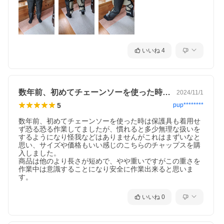
いいね
4
数年前、初めてチェーンソーを使った時は…
2024/11/1
5
pup********
数年前、初めてチェーンソーを使った時は保護具も着用せ
ず恐る恐る作業してましたが、慣れると多少無理な扱いを
するようになり怪我などはありませんがこれはまずいなと
思い、サイズや価格もいい感じのこちらのチャップスを購
入しました。

商品は他のより長さが短めで、やや重いですがこの重さを
作業中は意識することになり安全に作業出来ると思いま
す。
いいね
0