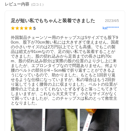
レビュー内容
（口コミ）
足が短い私でもちゃんと装着できました
2023/4/5
5
kat********
外国製品チェーンソー用のチャップスはSサイズでも股下9
0cm、股下が70cm無い私には大きすぎて使えません。国産
の小さいサイズのは2万円以上でとても高価。でもこの製
品は総丈が91cmなので、足の短い私でも装着することが
できました。股の切れ込みから足首までの長さは約70c
m、股の切れ込み部分は実際の股の位置のより少し上に来
ましたが、エプロンタイプなので問題ありません。何より
腰のベルトの部分が4～5cm幅で折り返すことができるよ
うになっているので、助かりました。もともと1回折り返
せるような仕様になっていますが、私の場合はもう2回折
り返してうまく腰骨の上に収まりました。ベルトの位置が
腰骨の上で止まってくれないとずるずると落っこちてきて
しまいますが、これなら大丈夫です。小さなサイズがなく
て困っていましたが、このチャップスは私のとって救世主