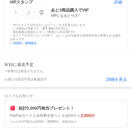
VIPスタンプ
詳細
あと
3
商品購入でVIP
VIPになると+
1
％
※
・VIPスタンプを貯めるにはログインする必要があります
・この商品は対象です（通常価格100円以上）
・有効期限は最新のスタンプ獲得から60日間です
・当ストアのVIPスタンプが終了、もしくは付与条件や特典倍率等が変更される場合
があります
※
利用先・期間限定
8/10に発送予定
※休業日は発送されません。
詳細を見る
お届け日指定可
置き配指定可
おトクなお知らせ
合計5,000円相当プレゼント！
8,800
3,800
PayPayカード入会特典を使うと
円
円
うち2,000円相当は利用先・期間限定。他条件あり