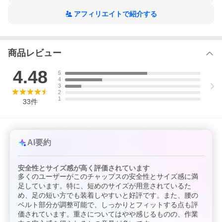
チェンソー防護ズボンまたはチャップスの着用を義務化する内容
です。
アフィリエイトで紹介する
林業においては2015年10月より既に義務化されておりますが、
今後は造園業や建設業など、チェンソーを業務で使用する全ての
業種が対象となります。
商品レビュー
4.48
5
4
3
2
1
33
件
AI要約
安全性とサイズ感が高く評価されています
多くのユーザーがこのチャップスの安全性とサイズ感に満
足しています。特に、短めのサイズが用意されているた
め、足の短い方でも装着しやすいと好評です。また、腰の
ベルト部分が調整可能で、しっかりとフィットする点も評
価されています。重さについてはやや感じるものの、作業