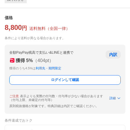
価格
8,800
円
送料無料
（
全国一律
）
条件により送料が異なる場合があります。
全額PayPay残高で支払い&LINEと連携で
内訳
獲得
5
%
（
404
pt）
獲得のうち4.5%は
利用先・期間限定
ログインして確認
ご注意
表示よりも実際の付与数・付与率が少ない場合があります
詳細
（付与上限、未確定の付与等）
原則税抜価格が対象です。特典詳細は内訳でご確認ください。
条件達成でおトク