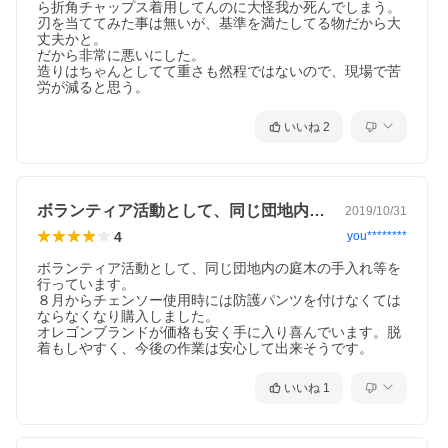
ら折角チャップス着用してんのに大怪我か死んでしまう。

刃を当ててみた事は無いが、基準を満たしてる物だから大
丈夫かと。

だから非常に悪いにした。

造りはちゃんとしてて重さも然程ではないので、現場で苦
労が減ると思う。
いいね
2
ボランティア活動として、同じ団地内の庭…
2019/10/31
4
you********
ボランティア活動として、同じ団地内の庭木の手入れ等を
行っています。

８月からチェンソー使用時には防護パンツを付けなくては
ならなくなり購入しました。

オレゴンブランドが価格も安く手に入り喜んでいます。脱
着もしやすく、今後の作業は安心して出来そうです。
いいね
1