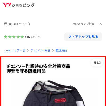
tool-cut ヤフー店
VIPスタンプ対象
ストアトップを見る
4.87
（
343
件
）
tool-cut ヤフー店
チェンソー用品
防護用品
1
/
3