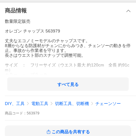
商品情報
数量限定販売
オレゴン チャップス 563979
丈夫なエコノミーモデルのチャップスです。
8層からなる防護材がチェンにからみつき、チェンソーの動きを停
止。事故から作業者を守ります。
長さはウエスト部のスナップで調整可能。
サイズ ： フリーサイズ（ウエスト最大 約120cm 全長 約91c
m）
カラー ： ブラック
安全規格：ASTM規格F1897準拠＆UL規格準拠
すべて見る
普通のズボンの上から着けるのがチャプスです。
チェンソーによる事故件数の6割は脚部です。
脚部を守るためにもチャップスなどで安全用品を着用しましょ
DIY、工具
電動工具
切断工具、切断機
チェーンソー
う！！
※※チェンソー防護ズボンの義務化※※
商品
コード：
563979
厚生労働省より「チェンソー防護ズボンの義務化」について省令
が公布されました。
2019年8月1日より、チェンソーを使用する業務に携わる全ての作
この商品を共有する
業者の方に、