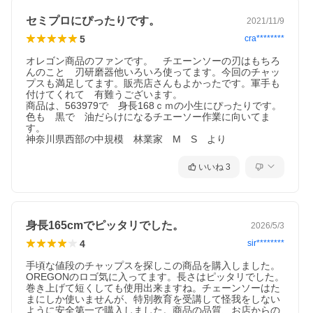
セミプロにぴったりです。
2021/11/9
5
cra********
オレゴン商品のファンです。　チエーンソーの刃はもちろ
んのこと　刃研磨器他いろいろ使ってます。今回のチャッ
プスも満足してます。販売店さんもよかったです。軍手も
付けてくれて　有難うございます。

商品は、563979で　身長168ｃｍの小生にぴったりです。
色も　黒で　油だらけになるチエーソー作業に向いてま
す。

神奈川県西部の中規模　林業家　M　S　より
いいね
3
身長165cmでピッタリでした。
2026/5/3
4
sir********
手頃な値段のチャップスを探しこの商品を購入しました。
OREGONのロゴ気に入ってます。長さはピッタリでした。
巻き上げて短くしても使用出来ますね。チェーンソーはた
まにしか使いませんが、特別教育を受講して怪我をしない
ように安全第一で購入しました。商品の品質、お店からの