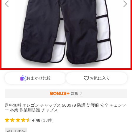
おまかせ比較
お気に入り
対象
送料無料 オレゴン チャップス 563979 防護 防護服 安全 チェンソ
ー 林業 作業用防護 チャプス
4.48
（
33
件
）
残りわずか