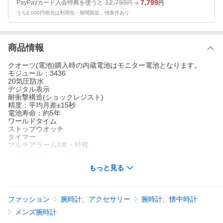
12,799
7,799
PayPayカード入会特典を使うと
円
円
うち2,000円相当は利用先・期間限定。他条件あり
商品情報
クオーツ(電池)購入時の内蔵電池はモニター電池となります。
モジュール：3436
20気圧防水
デジタル表示
耐衝撃構造(ショックレジスト)
精度：平均月差±15秒
電池寿命：約5年
ワールドタイム
ストップウオッチ
タイマー
マルチアラーム3本・時報
フルオートカレンダー
12/24時間制表示切替
もっと見る
操作音ON/OFF切替機能
ELバックライト(残照機能、残照時間切替(1.5秒/3秒)付き)
報音フラッシュ機能
EL：ブルーグリーン
ファッション
腕時計、アクセサリー
腕時計、懐中時計
ケース：樹脂
ガラス：無機ガラス
メンズ腕時計
ベルト：樹脂バンド