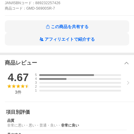
約49g
JAN/ISBNコード：
889232257426
サイズ(縦ｘ横ｘ厚さ)：約49.0×46.2×12.5mm
商品
コード：
GMD-S6900SR-7
手首周り実寸約14.5〜19.0cm
取扱説明書(日本語版コピー付き)
※こちらの商品の説明書番号は【3436】です。
この商品を共有する
専用BOX
※海外からの長距離輸送の関係でボックスに傷や破れ、へこみが
生じたため訳あり商品となっております。時計本体は新品未使用
アフィリエイトで紹介する
品ですのでご安心ください。
商品到着後、商品レビューを書いて当店3年保証
商品レビュー
※GショックとベビーＧは当店で時間合わせをせず、入荷したまま
の状態で発送しております。ご了承下さい。
※北海道・沖縄は送料無料の対象外地域となります。
4.67
5
4
【2005】
3
1983年の発売以来、飽くなき強さを求めて進化を続けるタフネス
2
1
ウオッチG-SHOCK。通常よりも一回り小さなサイズが特徴のミッ
3
件
ドサイズモデルです。
三つ目インジケーター“DW-6900”をミッドサイズ化したベースモ
デルに、スケルトン素材のバンドとピンクゴールドの文字板でア
項目別評価
クセントをつけ、カジュアルでスポーティかつジェンダーレスな
モデルに仕上げました。
品質
ファッショントレンドを押さえたユースカルチャーにぴったりの
非常に悪い
・
悪い
・
普通
・
良い
・
非常に良い
小ぶりなG-SHOCKの誕生です。