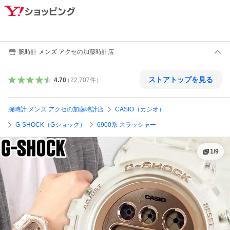
腕時計 メンズ アクセの加藤時計店
ストアトップを見る
4.70
（
22,707
件
）
腕時計 メンズ アクセの加藤時計店
CASIO（カシオ）
G-SHOCK（Gショック）
6900系 スラッシャー
1
/
9