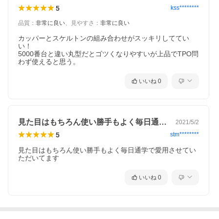
5
kss********
品質
：
非常に良い
、
見やすさ
：
非常に良い
カッパーとスケルトンの組み合わせがスッキリしててい
い！

5000番台と違い丸型だとゴツくなりやすいが上品でTPO問
わず使えると思う。
いいね
0
見た目はもちろん使い勝手もよく毎日通学…
2021/5/2
5
stm********
見た目はもちろん使い勝手もよく毎日通学で愛用させてい
ただいてます
いいね
0