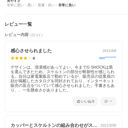
見やすさ
非常に悪い
・
悪い
・
普通
・
良い
・
非常に良い
レビュー一覧
レビュー内容
（口コミ）
感心させられました
2021/4/8
4
nev********
デザインは、清潔感があってよい。今までG SHOCKは黒
を選んできたため、スケルトンの部分が斬新性が感じられ
る。自分は家電量販店で勤めているが、販売店の従業員の
顔が掲載したカタログを同封されており、インターネット
販売の盲点をついていて感心させられました。手書きもあ
り、、一生懸命さがありました。
いいね
0
カッパーとスケルトンの組み合わせがスッ…
2021/3/30