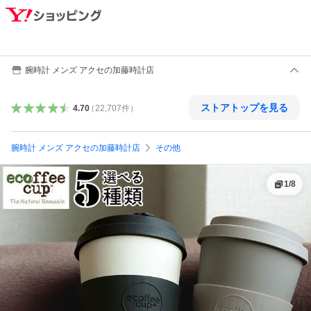
腕時計 メンズ アクセの加藤時計店
ストアトップを見る
4.70
（
22,707
件
）
腕時計 メンズ アクセの加藤時計店
その他
1
/
8