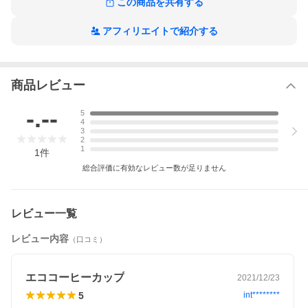
この商品を共有する
【2009】贈り物 彼女 誕生日プレゼント 結婚祝い 結納返し
アフィリエイトで紹介する
温かいカフェラテが似合うデザインでおうち時間をお楽しみくだ
さい。
地球も、自分も彩る。
商品レビュー
お気に入りの洋服を身にまとうように
-.--
5
お気に入りのマイカップを。
4
3
2
1
1
件
総合評価に有効なレビュー数が足りません
レビュー一覧
レビュー内容
（口コミ）
エココーヒーカップ
2021/12/23
5
int********
毎年、1000億ものコーヒーカップがごみとして捨てられています。