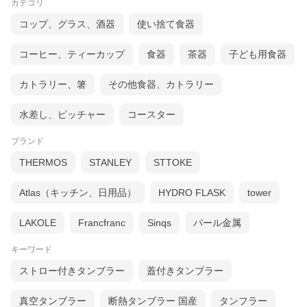
カテゴリ
コップ、グラス、酒器
使い捨て食器
木材は一度伐採すると、その育成に数十年を要します。
しかし竹は3 〜 5 年で成竹になる成長の早い植物です。
コーヒー、ティーカップ
食器
茶器
子ども用食器
伐採後も地下茎から次々と芽が出て成長するため、
潤沢な資源供給を可能にし、環境保護に貢献してます。
カトラリー、箸
その他食器、カトラリー
またプラスチックとは違う自然の感触で、
いつもとは違うコーヒータイムのはじまりです。
水差し、ピッチャー
コースター
ブランド
THERMOS
STANLEY
STTOKE
Atlas（キッチン、日用品）
HYDRO FLASK
tower
LAKOLE
Francfranc
Sinqs
パール金属
キーワード
ストロー付きタンブラー
蓋付きタンブラー
真空タンブラー
断熱タンブラー 国産
タンフラー