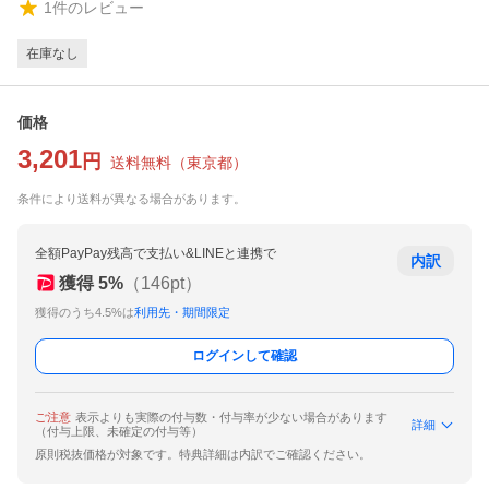
1
件のレビュー
在庫なし
価格
3,201
円
送料無料
（
東京都
）
条件により送料が異なる場合があります。
全額PayPay残高で支払い&LINEと連携で
内訳
獲得
5
%
（
146
pt）
獲得のうち4.5%は
利用先・期間限定
ログインして確認
ご注意
表示よりも実際の付与数・付与率が少ない場合があります
詳細
（付与上限、未確定の付与等）
原則税抜価格が対象です。特典詳細は内訳でご確認ください。