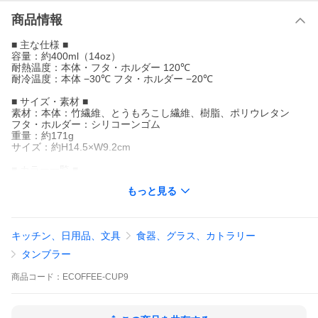
商品情報
■ 主な仕様 ■
容量：約400ml（14oz）
耐熱温度：本体・フタ・ホルダー 120℃
耐冷温度：本体 −30℃ フタ・ホルダー −20℃
■ サイズ・素材 ■
素材：本体：竹繊維、とうもろこし繊維、樹脂、ポリウレタン
フタ・ホルダー：シリコーンゴム
重量：約171g
サイズ：約H14.5×W9.2cm
■ カラー一覧 ■
【1】Manasas-Run/163
もっと見る
【2】See-The-Below/161
【3】Delft-Touch/169
【4】Black-Nature/129
【5】Molto-Grigio/133
キッチン、日用品、文具
食器、グラス、カトラリー
■ 付属品・特徴ほか ■
タンブラー
●電子レンジには対応しておりません。
●火気に近づけないでください。
商品
コード：
ECOFFEE-CUP9
●塩素系漂白剤を使用しないでください。
●ホルダー、蓋を含むすべてのパーツが食洗器対応可能です。
※北海道・沖縄は送料無料の対象外地域となります。