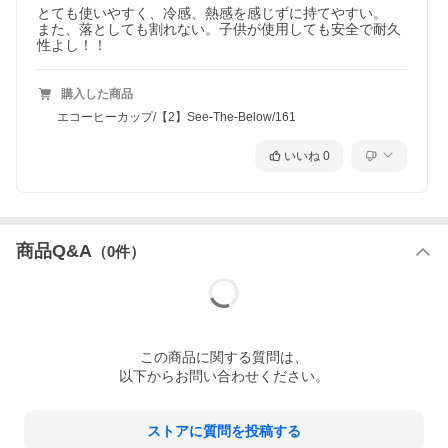
そのほとんどがプラスチック製なので、再利用したくても出来ません。
とても使いやすく、冷感、熱感を感じずに持てやすい。

この驚くべき統計に、私たちにできることは何か。
また、落としても割れない。子供が使用しても安全で耐久
性よし！！
何か行動を起こさなくてならない、その考えから
Ecoffee Cupは生まれました。
購入した商品
エコーヒーカップ/【2】See-The-Below/161
いいね
0
商品Q&A
（
0
件）
この
商品
に関する質問は、
以下からお問い合わせください。
Myタンブラーだけじゃなく、
ストアに質問を投稿する