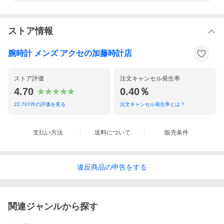
Myコーヒーカップで地球に優しく
ストア情報
Ecoffee Cup は繰り返し使える新しいタイプのコーヒーカップです。
土の中で分解可能なオーガニックのバンブーファイバー（竹の繊維）、
コーンスターチ、アミノ酸由来の樹脂などから出来ています。
腕時計 メンズ アクセの加藤時計店
プラスチック製品に多く含まれ、人体への有害性が指摘されている
BPA とフタル酸エステルは含まれていません。
ストア評価
注文キャンセル発生率
フタやホルダーはシリコンで出来ており、
4.70
0.40％
繰り返し使う事ができます。
22,707
件の評価を見る
注文キャンセル発生率とは？
Ecoffee Cup は生産過程においても公害を出す事もなく、
とても環境に配慮した商品です。
支払い方法
送料について
販売条件
違反
商品の
申告をする
関連ジャンルから探す