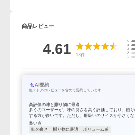
商品
レビュー
5
4.61
4
3
2
18
件
1
AI要約
他ストアのレビューを含めて要約しています
高評価の味と贈り物に最適
多くのユーザーが、味の良さを高く評価しており、贈り
する方が多いです。ただし、肝吸いのサイズが小さくな
良い点
味の良さ
贈り物に最適
ボリューム感