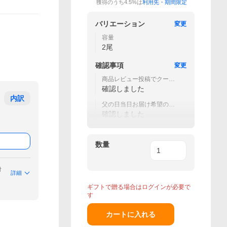
獲得のうち4.5%は
利用先・期間限定
バリエーション
変更
容量
2尾
確認事項
変更
商品レビュー投稿でクーポ
ンを差し上げております。
確認しました
内訳
父の日当日お届け希望の場
合、6/16までにご入金下さ
確認しました
い。
数量
付
詳細
ギフトで贈る場合はログインが必要で
す
カートに入れる