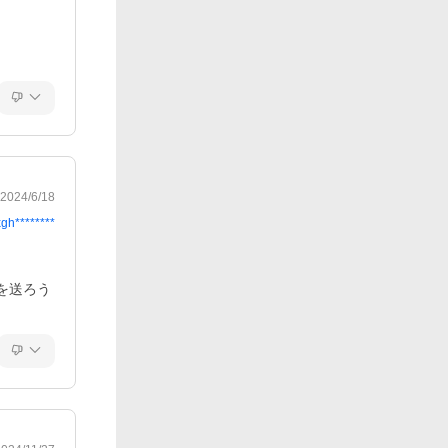
2024/6/18
xgh********
を送ろう