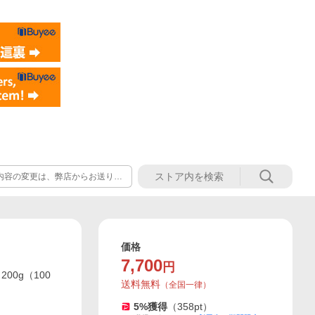
内容の変更は、弊店からお送りし
ることが出来ませんので、ご注文
価格
7,700
円
00g（100
送料無料
（
全国一律
）
5
%獲得
（
358
pt）