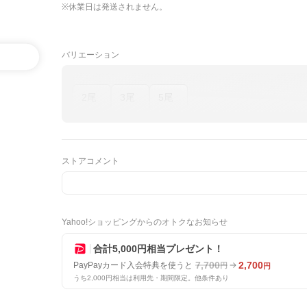
※休業日は発送されません。
バリエーション
2尾
3尾
5尾
ストアコメント
Yahoo!ショッピングからのオトクなお知らせ
合計5,000円相当プレゼント！
7,700
2,700
PayPayカード入会特典を使うと
円
円
うち2,000円相当は利用先・期間限定。他条件あり