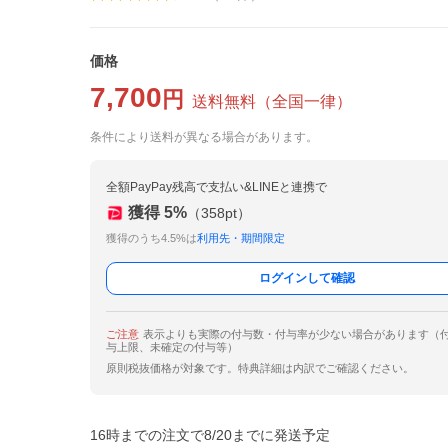
価格
7,700
円
送料無料
（
全国一律
）
条件により送料が異なる場合があります。
全額PayPay残高で支払い&LINEと連携で
獲得
5
%
（
358
pt）
獲得のうち4.5%は
利用先・期間限定
ログインして確認
ご注意
表示よりも実際の付与数・付与率が少ない場合があります（
与上限、未確定の付与等）
原則税抜価格が対象です。特典詳細は内訳でご確認ください。
16時までの注文で8/20までに発送予定