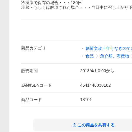
冷凍庫で保存の場合・・・180日
冷蔵・もしくは解凍された場合・・・当日中に召し上がり
商品
カテゴリ
創業文政十年うなぎのて
食品
魚介類、海産物
販売期間
2018/4/1 0:00
から
JAN/ISBNコード
4541448030182
商品
コード
18101
この商品を共有する