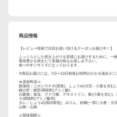
商品情報
【レビュー投稿で次回お使い頂けるクーポンお届け中！】
ふっくらとした焼き上がりを皆様にお届けするために、一
風味豊かな焼きたて老舗の味をお楽しみ下さい。
食べやすいサイズになっております。
※商品お届けには、7日〜10日前後お時間がかかる場合がご
≪原材料名≫
鰻蒲焼：ニホンウナギ(国産)、しょうゆ(大豆・小麦を含む
鰻の肝：鰻肝/調味料(アミノ酸)
お吸物：食塩、ブドウ糖、デキストリン、麩(小麦を含む)、
ス/調味料(アミノ酸等)
タレ：しょうゆ(国内製造)、みりん、砂糖(一部に小麦・大豆
山椒：山椒
≪賞味期限≫