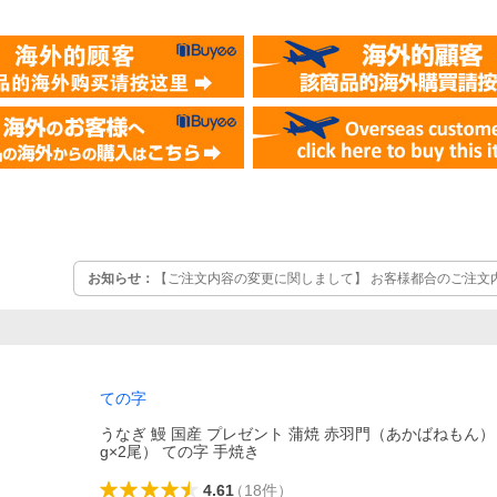
お知らせ：
【ご注文内容の変更に関しまして】 お客様都合のご注文
ます「ご注文承諾通知」というタイトルのメールが届いてからは承
確定される前に今一度内容のご確認をお願い致します。
ての字
うなぎ 鰻 国産 プレゼント 蒲焼 赤羽門（あかばねもん） 2
g×2尾） ての字 手焼き
4.61
（
18
件
）