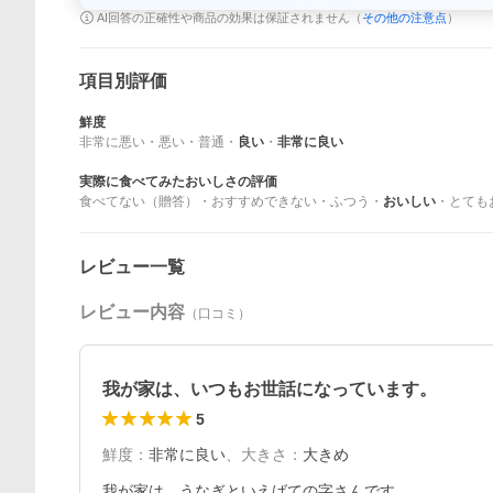
AI回答の正確性や商品の効果は保証されません（
その他の注意点
）
項目別評価
鮮度
非常に悪い
・
悪い
・
普通
・
良い
・
非常に良い
実際に食べてみたおいしさの評価
食べてない（贈答）
・
おすすめできない
・
ふつう
・
おいしい
・
とても
レビュー一覧
レビュー内容
（口コミ）
我が家は、いつもお世話になっています。
5
鮮度
：
非常に良い
、
大きさ
：
大きめ
我が家は、うなぎといえばての字さんです。
