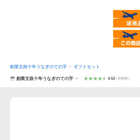
創業文政十年うなぎのての字
ギフトセット
創業文政十年うなぎのての字
4.52
（
440
件
）