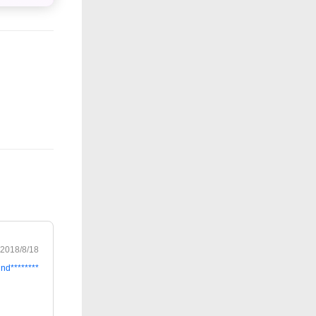
2018/8/18
ind********