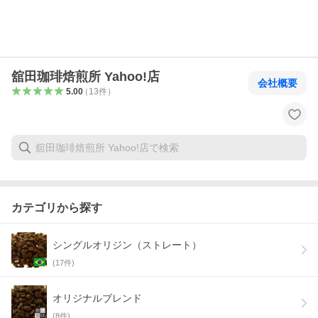
舘田珈琲焙煎所 Yahoo!店
会社概要
5.00
（
13
件
）
カテゴリから探す
シングルオリジン（ストレート）
(
17
件)
オリジナルブレンド
(
8
件)