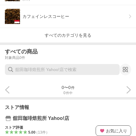
カフェインレスコーヒー
すべてのカテゴリを見る
すべての商品
対象商品
0
件
0
〜
0
件
0
件中
ストア情報
舘田珈琲焙煎所 Yahoo!店
ストア評価
お気に入り
5.00
（
13
件
）