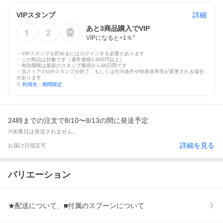
VIPスタンプ
詳細
あと
3
商品購入でVIP
VIPになると+
1
％
※
・VIPスタンプを貯めるにはログインする必要があります
・この商品は対象です（通常価格2,600円以上）
・有効期限は最新のスタンプ獲得から60日間です
・当ストアのVIPスタンプが終了、もしくは付与条件や特典倍率等が変更される場合
があります
※
利用先・期間限定
24時までの注文で8/10〜8/13の間に発送予定
※休業日は発送されません。
詳細を見る
お届け日指定可
バリエーション
★配送について、■付属のスプーンについて