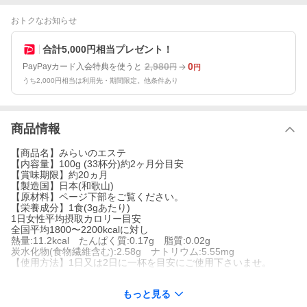
おトクなお知らせ
合計5,000円相当プレゼント！
2,980
0
PayPayカード入会特典を使うと
円
円
うち2,000円相当は利用先・期間限定。他条件あり
商品情報
【商品名】みらいのエステ
【内容量】100g (33杯分)約2ヶ月分目安
【賞味期限】約20ヵ月
【製造国】日本(和歌山)
【原材料】ページ下部をご覧ください。
【栄養成分】1食(3gあたり)
1日女性平均摂取カロリー目安
全国平均1800〜2200kcalに対し
熱量:11.2kcal たんぱく質:0.17g 脂質:0.02g
炭水化物(食物繊維含む):2.58g ナトリウム:5.55mg
【使用方法】1日又は2日に一杯を目安にご使用下さいませ。
もっと見る