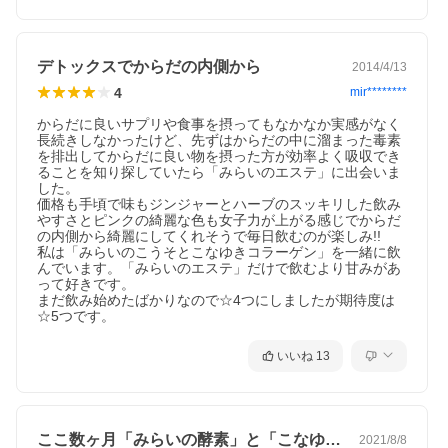
デトックスでからだの内側から
2014/4/13
4
mir********
からだに良いサプリや食事を摂ってもなかなか実感がなく
長続きしなかったけど、先ずはからだの中に溜まった毒素
を排出してからだに良い物を摂った方が効率よく吸収でき
ることを知り探していたら「みらいのエステ」に出会いま
した。

価格も手頃で味もジンジャーとハーブのスッキリした飲み
やすさとピンクの綺麗な色も女子力が上がる感じでからだ
の内側から綺麗にしてくれそうで毎日飲むのが楽しみ!!

私は「みらいのこうそとこなゆきコラーゲン」を一緒に飲
んでいます。「みらいのエステ」だけで飲むより甘みがあ
って好きです。

まだ飲み始めたばかりなので☆4つにしましたが期待度は
☆5つです。
いいね
13
ここ数ヶ月「みらいの酵素」と「こなゆき…
2021/8/8