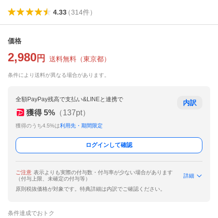
4.33
（
314
件
）
価格
2,980
円
送料無料
（
東京都
）
条件により送料が異なる場合があります。
全額PayPay残高で支払い&LINEと連携で
内訳
獲得
5
%
（
137
pt）
獲得のうち4.5%は
利用先・期間限定
ログインして確認
ご注意
表示よりも実際の付与数・付与率が少ない場合があります
詳細
（付与上限、未確定の付与等）
原則税抜価格が対象です。特典詳細は内訳でご確認ください。
条件達成でおトク