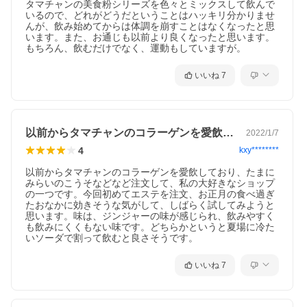
タマチャンの美食粉シリーズを色々とミックスして飲んで
いるので、どれがどうだということはハッキリ分かりませ
んが、飲み始めてからは体調を崩すことはなくなったと思
います。また、お通じも以前より良くなったと思います。

もちろん、飲むだけでなく、運動もしていますが。
いいね
7
以前からタマチャンのコラーゲンを愛飲し…
2022/1/7
4
kxy********
以前からタマチャンのコラーゲンを愛飲しており、たまに
みらいのこうそなどなど注文して、私の大好きなショップ
の一つです。今回初めてエステを注文、お正月の食べ過ぎ
たおなかに効きそうな気がして、しばらく試してみようと
思います。味は、ジンジャーの味が感じられ、飲みやすく
も飲みにくくもない味です。どちらかというと夏場に冷た
いソーダで割って飲むと良さそうです。
いいね
7