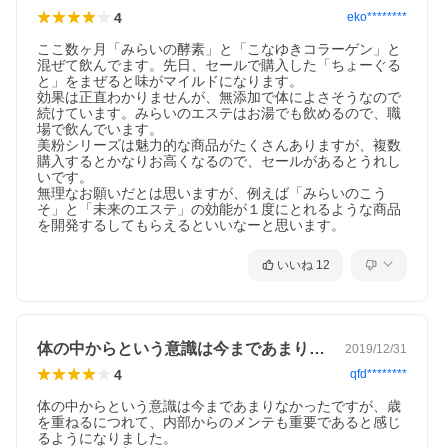
4
eko********
ここ数ヶ月「みらいの酵素」と「こなゆきコラーゲン」と
混ぜて飲んでます。先日、セールで購入した「ちょーぐる
と」をまぜると味がマイルドになります。

効果は正直わかりませんが、無添加で体によさそうなので
続けています。みらいのエステはお湯でも飲めるので、職
場で飲んでいます。

美粉シリーズは魅力的な商品がたくさんありますが、複数
購入するとかなりお高くなるので、セールがあるとうれし
いです。

無理なお願いだとは思いますが、例えば「みらいのこう
そ」と「未来のエステ」の効能が１度にとれるような商品
を開発するしてもらえるといいなーと思います。
いいね
12
体の中からという意識は今まであまりなか…
2019/12/31
4
qfd********
体の中からという意識は今まであまりなかったですが、歳
を重ねるにつれて、内部からのメンテも重要であると感じ
るようになりました。
