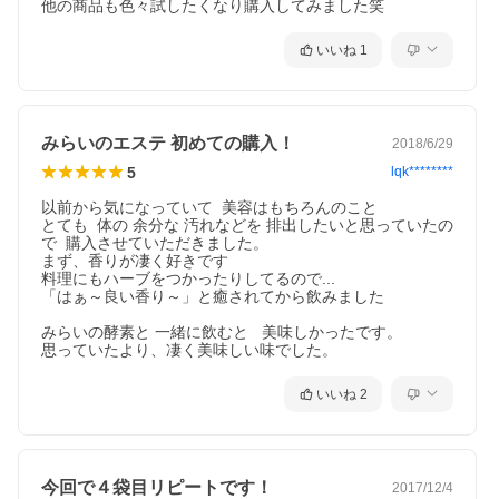
他の商品も色々試したくなり購入してみました笑
いいね
1
みらいのエステ 初めての購入！
2018/6/29
5
lqk********
以前から気になっていて  美容はもちろんのこと

とても  体の 余分な 汚れなどを 排出したいと思っていたの
で  購入させていただきました。

まず、香りが凄く好きです

料理にもハーブをつかったりしてるので...

「はぁ～良い香り～」と癒されてから飲みました

みらいの酵素と 一緒に飲むと   美味しかったです。

思っていたより、凄く美味しい味でした。
いいね
2
今回で４袋目リピートです！
2017/12/4