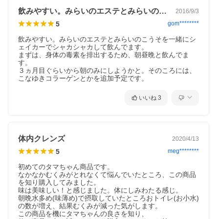
飲みやすい。みらいのエステとみらいの酵…
2016/9/3
5
gom********
飲みやすい。みらいのエステとみらいのこうそを一緒にシ
ェイカーでシャカシャカして飲んでます。

まずは、身体の毒素を排出するため、朝昼晩と飲んでま
す。

３ヵ月目ぐらいから朝のみにしようかと。そのころには、
こなゆきコラーゲンとかを追加予定です。
いいね
3
体内クレンズ
2020/4/13
5
meg********
初めてのタマちゃん商品です。

なかなかむくみがとれなくて悩んでいたところ、この商品
を知り購入してみました。

味は美味しい！と感じました。体にしみわたる感じ。

朝晩水多め(味薄め)で摂取していたところおトイレ(お小水)
の数が増え、結果むくみが減った気がします。

この商品を機にタマちゃんの良さを知り、
