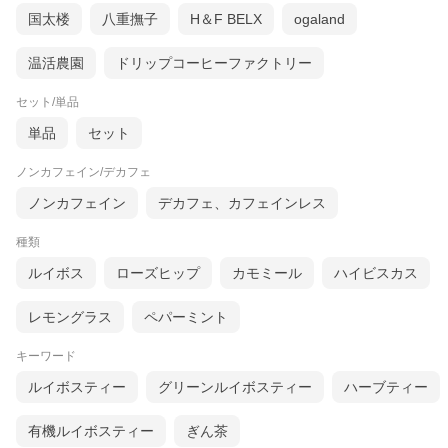
国太楼
八重撫子
H＆F BELX
ogaland
温活農園
ドリップコーヒーファクトリー
セット/単品
単品
セット
ノンカフェイン/デカフェ
ノンカフェイン
デカフェ、カフェインレス
種類
ルイボス
ローズヒップ
カモミール
ハイビスカス
レモングラス
ペパーミント
キーワード
ルイボスティー
グリーンルイボスティー
ハーブティー
有機ルイボスティー
ぎん茶