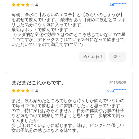
4
tel********
毎朝、浄水に【みらいのエステ】と【みらいのしょうが】
を混ぜて飲んでいます。 酸味があり目覚めに飲むとスッキ
リした気分になり気に入っています。

最近はホットで飲んでいます！

 カラダ的な変化や効果？は今のところ感じていないので星
４つですが、デトックスされている気分になって飲ませて
いただいているので満足です(*^▽^*)
いいね
1
まだまだこれからです。
2016/5/25
4
qqa********
まだ、飲み始めたところでしかも時々しか飲んでいないの
で毎日つづけて飲むように習慣にしたいと思っています。
ので、特に変化はみられません。自分の体調やお肌の様子
など気をつけて観察して見ようと思います。炭酸水で割っ
てみましたが

少し溶けにくいように感じます。味は、ピンクって優しい
女の子気分の感じになれる味です。