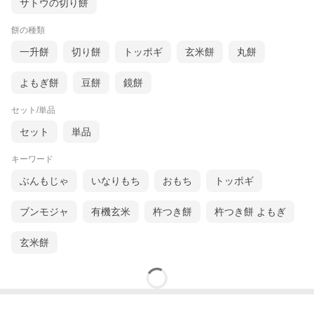
サトウの切り餅
餅の種類
一升餅
切り餅
トッポギ
玄米餅
丸餅
よもぎ餅
豆餅
鏡餅
セット/単品
セット
単品
キーワード
ぶんもじゃ
いなりもち
おもち
トッポギ
ブンモジャ
有機玄米
杵つき餅
杵つき餅 よもぎ
玄米餅