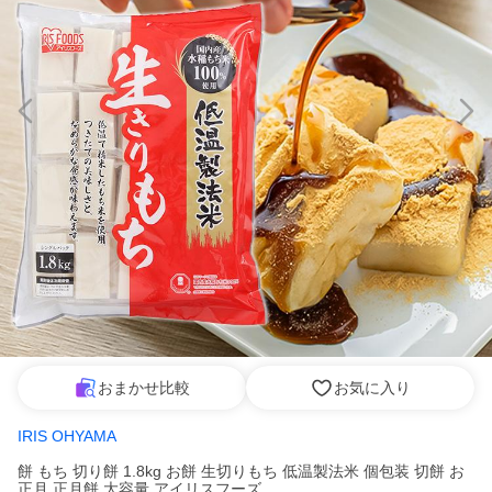
おまかせ比較
お気に入り
IRIS OHYAMA
餅 もち 切り餅 1.8kg お餅 生切りもち 低温製法米 個包装 切餅 お
正月 正月餅 大容量 アイリスフーズ