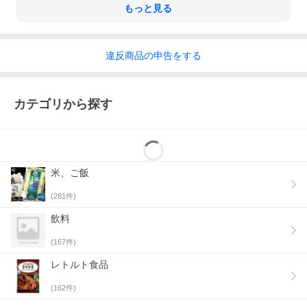
もっと見る
違反
商品の
申告をする
カテゴリから探す
米、ご飯
(
281
件)
飲料
(
167
件)
レトルト食品
(
162
件)