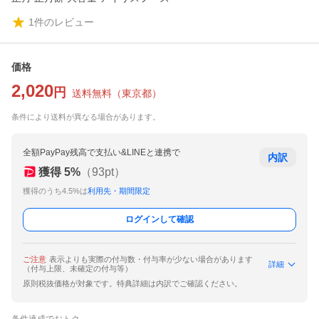
1
件のレビュー
価格
2,020
円
送料無料
（
東京都
）
条件により送料が異なる場合があります。
全額PayPay残高で支払い&LINEと連携で
内訳
獲得
5
%
（
93
pt）
獲得のうち4.5%は
利用先・期間限定
ログインして確認
ご注意
表示よりも実際の付与数・付与率が少ない場合があります
詳細
（付与上限、未確定の付与等）
原則税抜価格が対象です。特典詳細は内訳でご確認ください。