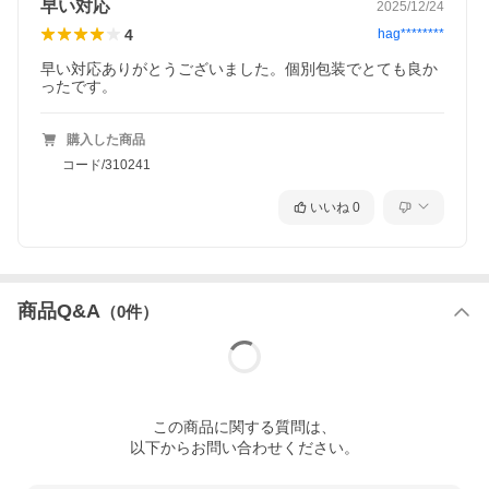
早い対応
2025/12/24
4
hag********
早い対応ありがとうございました。個別包装でとても良か
ったです。
購入した商品
コード/310241
いいね
0
商品Q&A
（
0
件）
この
商品
に関する質問は、
以下からお問い合わせください。