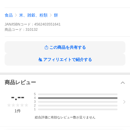
・外袋開封後は、冷蔵庫に保管し、お早めにお召し上がりくださ
い
食品
米、雑穀、粉類
餅
○メーカー（製造）：アイリスフーズ
○区分：日本製・餅
JAN/ISBNコード：
4562403551641
（検索用：おもち お餅 食品 モチ アイリスフーズ） 原産国：日
本
商品
コード：
310132
この商品を共有する
アフィリエイトで紹介する
【置き配規約について】
商品レビュー
●翌日優良配送対象商品につきまして●
下記の場合は対象外となります。
・13時以降(休業日は12時以降)のご注文の場合
-.--
5
・お届け先が対象地域外の場合(離島も含む)
4
・決済完了確認にお時間を頂戴する場合
3
・銀行振込をご選択の場合
2
1
・ご注文時備考欄(ストアへのご要望)にご記入がある場合
1
件
・郵便番号や住所に誤りがある場合
総合評価に有効なレビュー数が足りません
・15点以上ご注文頂いた場合
・翌日優良配送対象外の商品とご一緒にご注文いただいた場合