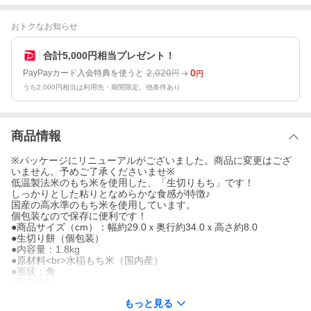
おトクなお知らせ
合計5,000円相当プレゼント！
2,020
0
PayPayカード入会特典を使うと
円
円
うち2,000円相当は利用先・期間限定。他条件あり
商品情報
※パッケージにリニューアルがございました。商品に変更はござ
いません。予めご了承くださいませ※
低温製法米のもち米を使用した、「生切りもち」です！
しっかりとした粘りとなめらかな食感が特徴♪
国産の高水準のもち米を使用しています。
個包装なので保存に便利です！
●商品サイズ（cm）：幅約29.0ｘ奥行約34.0ｘ高さ約8.0
●生切り餅（個包装）
●内容量：1.8kg
●原材料<br>水稲もち米（国内産）
●形状：角
●保存方法
・直射日光、高温多湿を避けてください。
もっと見る
・必ず加熱してお召し上がりください。