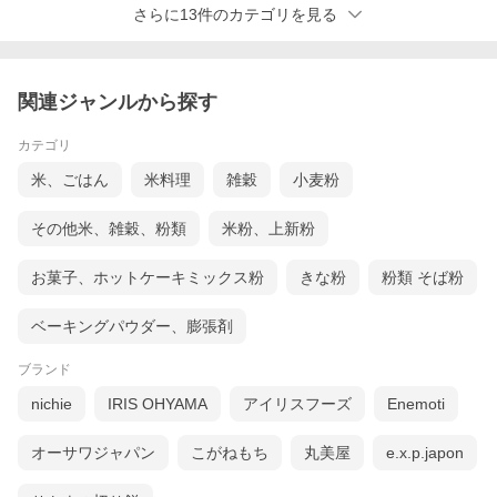
さらに13件のカテゴリを見る
関連ジャンルから探す
カテゴリ
米、ごはん
米料理
雑穀
小麦粉
その他米、雑穀、粉類
米粉、上新粉
お菓子、ホットケーキミックス粉
きな粉
粉類 そば粉
ベーキングパウダー、膨張剤
ブランド
nichie
IRIS OHYAMA
アイリスフーズ
Enemoti
オーサワジャパン
こがねもち
丸美屋
e.x.p.japon