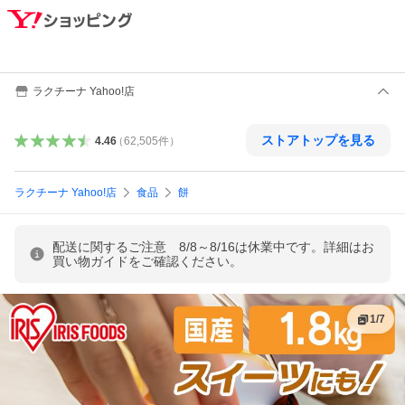
ラクチーナ Yahoo!店
ストアトップを見る
4.46
（
62,505
件
）
ラクチーナ Yahoo!店
食品
餅
配送に関するご注意 8/8～8/16は休業中です。詳細はお
買い物ガイドをご確認ください。
1
/
7