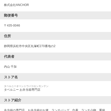
株式会社ANCHOR
郵便番号
〒
435-0046
住所
静岡県浜松市中央区丸塚町270番地の2
代表者
内山 千加
ストア名
タベルニーオベントウバコセンモンテン
タベルニー お弁当箱専門店
ストア紹介
弁当箱の専門店。お弁当箱やお箸、ランチバッグ、巾着、ランチ小物、重箱