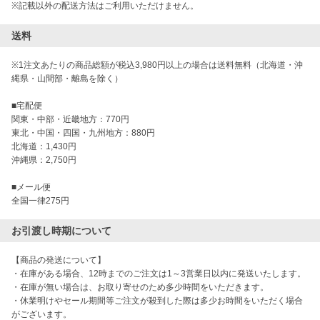
※記載以外の配送方法はご利用いただけません。
送料
※1注文あたりの商品総額が税込3,980円以上の場合は送料無料（北海道・沖
縄県・山間部・離島を除く）

■宅配便

関東・中部・近畿地方：770円

東北・中国・四国・九州地方：880円

北海道：1,430円

沖縄県：2,750円

■メール便

全国一律275円
お引渡し時期について
【商品の発送について】

・在庫がある場合、12時までのご注文は1～3営業日以内に発送いたします。

・在庫が無い場合は、お取り寄せのため多少時間をいただきます。

・休業明けやセール期間等ご注文が殺到した際は多少お時間をいただく場合
がございます。
