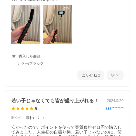
購入した商品
カラー/ブラック
いいね
2
若い子じゃなくても皆が盛り上がれる！
2024/9/20
5
asa********
耐久性
：
壊れにくい
安かったので、ポイントを使って実質負担ゼロ円で購入し
てみました。人生初の自撮り棒。若い子じゃないのに、笑