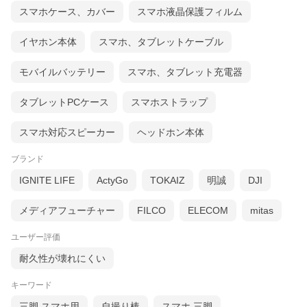
スマホケース、カバー
スマホ液晶保護フィルム
イヤホン本体
スマホ、タブレットケーブル
モバイルバッテリー
スマホ、タブレット充電器
タブレットPCケース
スマホストラップ
スマホ対応スピーカー
ヘッドホン本体
ブランド
IGNITE LIFE
ActyGo
TOKAIZ
明誠
DJI
メディアフューチャー
FILCO
ELECOM
mitas
ユーザー評価
耐久性が壊れにくい
キーワード
三脚 スマホ用
自撮り棒
スマホ 三脚