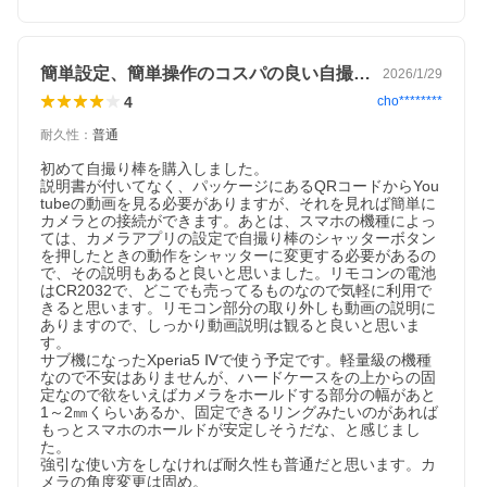
簡単設定、簡単操作のコスパの良い自撮り棒
2026/1/29
4
cho********
耐久性
：
普通
初めて自撮り棒を購入しました。

説明書が付いてなく、パッケージにあるQRコードからYou
tubeの動画を見る必要がありますが、それを見れば簡単に
カメラとの接続ができます。あとは、スマホの機種によっ
ては、カメラアプリの設定で自撮り棒のシャッターボタン
を押したときの動作をシャッターに変更する必要があるの
で、その説明もあると良いと思いました。リモコンの電池
はCR2032で、どこでも売ってるものなので気軽に利用で
きると思います。リモコン部分の取り外しも動画の説明に
ありますので、しっかり動画説明は観ると良いと思いま
す。

サブ機になったXperia5 Ⅳで使う予定です。軽量級の機種
なので不安はありませんが、ハードケースをの上からの固
定なので欲をいえばカメラをホールドする部分の幅があと
1～2㎜くらいあるか、固定できるリングみたいのがあれば
もっとスマホのホールドが安定しそうだな、と感じまし
た。

強引な使い方をしなければ耐久性も普通だと思います。カ
メラの角度変更は固め。
