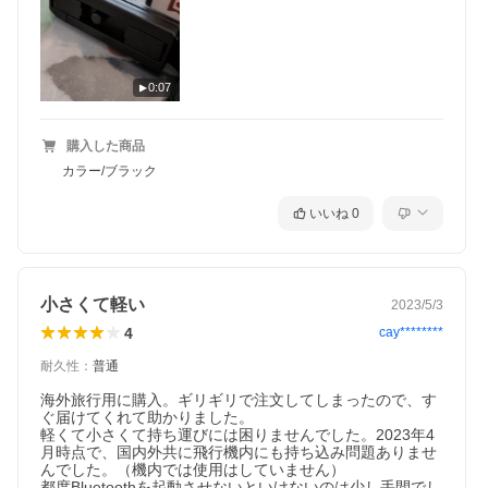
【商品説明画像】
0:07
購入した商品
カラー/ブラック
いいね
0
小さくて軽い
2023/5/3
4
cay********
耐久性
：
普通
海外旅行用に購入。ギリギリで注文してしまったので、す
ぐ届けてくれて助かりました。

軽くて小さくて持ち運びには困りませんでした。2023年4
月時点で、国内外共に飛行機内にも持ち込み問題ありませ
んでした。（機内では使用はしていません）

都度Bluetoothを起動させないといけないのは少し手間でし