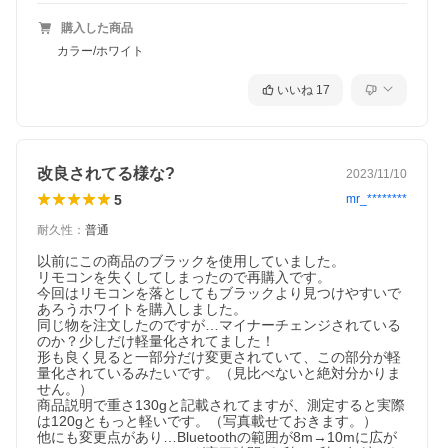
購入した商品
カラー/ホワイト
いいね
17
改良されてる様な?
2023/11/10
5
mr_********
耐久性
：
普通
以前にこの商品のブラックを使用していました。

リモコンを失くしてしまったので再購入です。

今回はリモコンを落としてもブラックより見つけやすいで
あろうホワイトを購入しました。

同じ物を注文したのですが…マイナーチェンジされている
のか？少しだけ軽量化されてました！

形も良く見ると一部分だけ変更されていて、この部分が軽
量化されているみたいです。（見比べないと絶対分かりま
せん。）

商品説明で重さ130gと記載されてますが、測定すると実際
は120gともっと軽いです。（写真載せておきます。）

他にも変更点があり…Bluetoothの範囲が8m→10mに広が