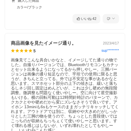
購入した商品
カラー/ブラック
いいね
42
商品画像を見たイメージ通り。
2023/4/17
5
sup********
画像見てこんな具合いかなと、イメージしてた通りの物で
した。自撮りバージョンでは、Bluetoothリモコンもカチッ
とセット出来るようになってるから押しやしー。三脚バー
ジョンは画像の通り短足なので、平坦での使用に限ると思
うが、きちんと立ってる。外では不安定な事があるかなと
思います。スマホセット部分の上下の傾きは、緩いと落ち
るしネジ回し固定はめんどいが、これは少し硬めの無段階
調整。微調整も問題なく使いやしー。空に向けて星空撮影
もいける。横の回転可動は12時間針時計のパターンで、カ
クカクとやや硬めだから変にズレなさそうで良いです。ア
イホン 13miniも6sもケースのままガッチリキャッチしてく
れます。アウトドアでは別に、収納やや大きめだがしっか
りとした三脚の物を使うので、ちょっとした普段使いでは
こっちのが収納もちっちぇくて使いやしーと思います。す
ぐ壊れる感じはしないが、いずれ壊れたとしてもやしー
し、いいね👍こんな感じ