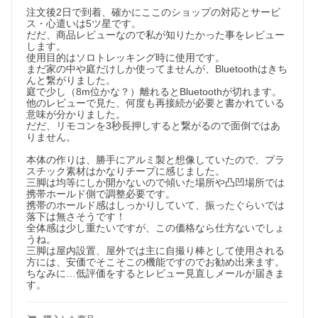
注文後2日で到着、確かにここのショップの対応とサービ
ス・心遣いは5ツ星です。

だだ、商品レビューなので私が知りたかった事をレビュー
します。

使用目的はソロトレッキング時に使用です。

まだ家の中や庭だけしか使ってませんが、Bluetoothはきち
んと繋がりました。

庭で少し（8m位かな？）離れるとBluetoothが切れます。

他のレビューで見た、何度も再接続が必要と書かれている
意味が分かりました。

だだ、リモコンを3秒長押しすると繋がるので面倒ではあ
りません。

本体の作りは、勝手にアルミ製と想像していたので、プラ
スチック素材はかなりチープに感じました。

三脚は均等にしか開かないので傾いた場所や凸凹場所では
携帯ホールド側で調整必要です。

携帯のホールド感はしっかりしていて、振ったぐらいでは
落下は無さそうです！

全体感は少し重たいですが、この価格なら仕方ないでしょ
うね。

三脚は屋内設置、屋外では主に自撮り棒として使用される
方には、安価でそこそこの機能ですのでお勧め出来ます。

ちなみに…低評価をするとレビュー見直しメールが届きま
す。