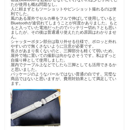
たが使用も概ね問題なし。

人に頼まずともツーショットやピンショット撮れるのは便
利でした。

風のある屋外でセルカ棒をフルで伸ばして使用していると
Bluetoothが途切れてしまうことが何度かありました。もと
もと入っていた電池だったのでバッテリー切れ？とも思い
ましたが、その後は普通通り使えたため原因はわかりませ
ん。

シャッターボタン部分は取り外せる仕様で、ポロッと外れ
やすいので無くさないように注意が必要です。

長さがあまり長くないのと、三脚部分も軽くて弱いため、
屋外で地に置いての撮影は向かなさそうです。私はずっと
自撮り棒として使用しました。

屋内でテーブル上などでしたら三脚としても活用できるか
と思いました。

パッケージのようなパールではない普通の白です。完璧な
商品ではないと思いますが、費用対効果として満足してい
ます。