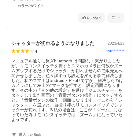
カラー/ホワイト
いいね
4
シャッターが切れるようになりました
2023/4/23
4
syu********
マニュアル通りに繋ぎbluetooth は問題なく繋がりました
が、リモコンスイッチを押すとスマホカメラは何故かズー
ムアップするだけでシャッタ－が切れませんので販売元へ
問合せしました。色々試すうち設定を変える事で解決しま
した。私のスマホはandroid・Pixel7ですが、解決したのは
カメラにして左上の^マークを押すと、設定画面になりま
す。その中の「その他の設定」を選び「ジェスチャー」を
タッチして出た画面の「音量ボタンの操作」にタッチする
と、「音量ボタンの操作」画面になります。そこから「シ
ャッタ－」を選ぶと、自撮り棒のリモコンスイッチでシャ
ッターが切れます。※私の場合は、ここが「ズーム」にな
っていた為リモコンスイッチでは「ズーム」になっていた
購入した商品