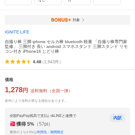
なし
付
対象
IGNITE LIFE
自撮り棒 三脚 iphone セルカ棒 bluetooth 軽量 「自撮り棒専門家
監修」 三脚付き 長い android スマホスタンド 三脚スタンド リモ
コン付き iPhone16 じどり棒
4.48
（
1,943
件
）
価格
1,278
円
送料無料
（
全国一律
）
条件により送料が異なる場合があります。
全額PayPay残高で支払い&LINEと連携で
内訳
獲得
5
%
（
57
pt）
獲得のうち4.5%は
利用先・期間限定