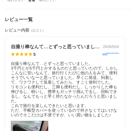
壊れやすい
・
普通
・
壊れにくい
【Webカメラ】
レビュー一覧
レビュー内容
（口コミ）
自撮り棒なんて…とずっと思っていました…
2026/5/10
5
uut********
自撮り棒なんて…とずっと思っていました。

【ワイヤレスイヤホン】
3千円とか5千円とかするものだと思っていたので。しかし
こんなに安いなんて。旅行行くたびに他の人をみて、便利
そうでいいなーと思っていました。早くに発送、到着し
て、ワクワクして装着してみたら、すごく便利でした。

リモコンも便利だし、三脚も便利だし、しっかりした棒も
伸びるし、軽いし、携帯もガッチリ掴んでるし、回転でき
るし、なんでもっと早く持たなかったんだろうと思いまし
た。

これで旅行を楽しんできたいと思います。

ただ、手帳型カバーを使っているので外さなくてはいけな