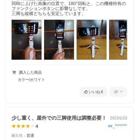
同時に上げた画像の位置で、180°回転と、この機種特有の
ファンクションボタンに影響なしです。

三脚も縦横どちらも安定しています。
購入した商品
カラー/ホワイト
いいね
6
少し重く、屋外での三脚使用は調整必要！
2023/1/23
4
mr_********
耐久性
：
普通