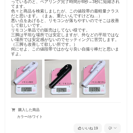
っているのと、ペアリング完了時間が8秒→3秒に短縮され
てます。

色々と商品を検索しましたが、この値段帯の最軽量クラス
だと思います。（まぁ、重たいんですけどね…）

悪い点をあげると、リモコンが落ちやすいのでそこは改善
して欲しいです。

リモコン単品での販売はしてない様です。

三脚は平坦な場所では安定しますが、外などの平坦ではな
い場所では安定感がないのでセッティングに苦労します。
（三脚も改善して欲しい所です。）

何にせよ、この値段帯ではかなり良い自撮り棒だと思いま
購入した商品
カラー/ホワイト
いいね
19