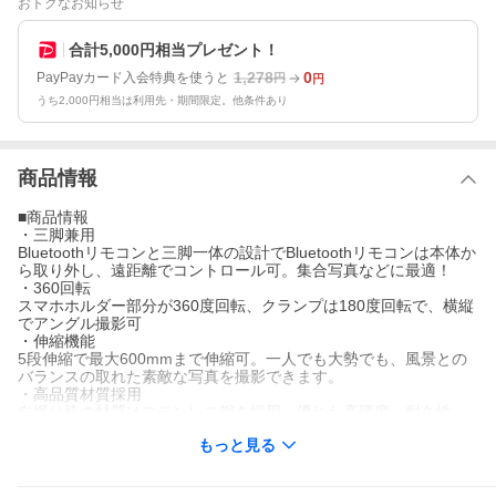
おトクなお知らせ
合計5,000円相当プレゼント！
1,278
0
PayPayカード入会特典を使うと
円
円
うち2,000円相当は利用先・期間限定。他条件あり
商品情報
■商品情報
・三脚兼用
Bluetoothリモコンと三脚一体の設計でBluetoothリモコンは本体か
ら取り外し、遠距離でコントロール可。集合写真などに最適！
・360回転
スマホホルダー部分が360度回転、クランプは180度回転で、横縦
でアングル撮影可
・伸縮機能
5段伸縮で最大600mmまで伸縮可。一人でも大勢でも、風景との
バランスの取れた素敵な写真を撮影できます。
・高品質材質採用
自撮り棒の材質はステンレス鋼を採用、優れた高硬度、耐久性
・超軽量でコンパクト
もっと見る
折りたためば最小19cmと超コンパクト、収納時に500mlのペット
ボトルより小さくなります。
ポケットに入るサイズで気軽に持ち運べ、重さはわずか115g