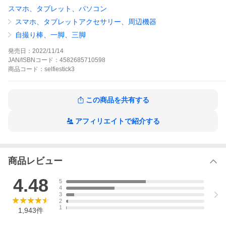
スマホ、タブレット、パソコン
■商品詳細：
・素材：ABS+ステンレス
スマホ、タブレットアクセサリー、周辺機器
・サイズ：最小約10cm、最大約70cm
・重さ：130g
自撮り棒、一脚、三脚
自撮り棒 三脚 iphone セルカ棒 bluetooth 軽量 三脚付き 長い スマ
発売日：
2022/11/14
ホスタンド 三脚スタンド リモコン付き 自撮り iPhone インスタ
JAN/ISBNコード：
4582685710598
スタンド アンドロイド スマホ三脚 リモコン じどり 撮影用 夏休
商品
コード：
selfiestick3
休暇
【注意事項】
*arrows（アローズ）及びY！モバイルの「かんたんスマホ」は当
この商品を共有する
該製品に非対応
*リモコン内の電池は、お客様でご用意下さい。
アフィリエイトで紹介する
【sheldonスマホ・PC用品シリーズ】
※気になる画像はタップ！
【自撮り棒】
商品レビュー
4.48
5
4
3
2
1
1,943
件