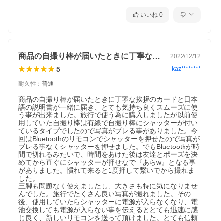
いいね
0
商品の自撮り棒が届いたときに丁寧な挨拶…
2022/12/12
5
kaz********
耐久性
：
普通
商品の自撮り棒が届いたときに丁寧な挨拶のカードと日本
語の説明書が一緒に届き、とても気持ち良くスムーズに使
う事が出来ました。旅行で使う為に購入しましたが以前使
用していた自撮り棒は有線で自撮り棒にシャッターが付い
ているタイプでしたので写真がブレる事がありました。今
回はBluetoothのリモコンでシャッターを押せたので写真が
ブレる事なくシャッターを押せました。でもBluetoothが時
間で切れるみたいで、時間をあけた後は友達とポーズを決
めてから直ぐにシャッターが押せなで『あらw』となる事
がありました。慣れて来ると1度押して繋いでから撮れま
した。

三脚も問題なく使えましたし、大きさも特に気になりませ
んでした。旅行でたくさん良い写真が撮れました。その
後、使用していたらシャッターに電源が入らなくなり、電
池交換しても電源が入らない事を伝えるととても迅速に感
じ良く、新しいリモコンを送って頂けました。とても信頼