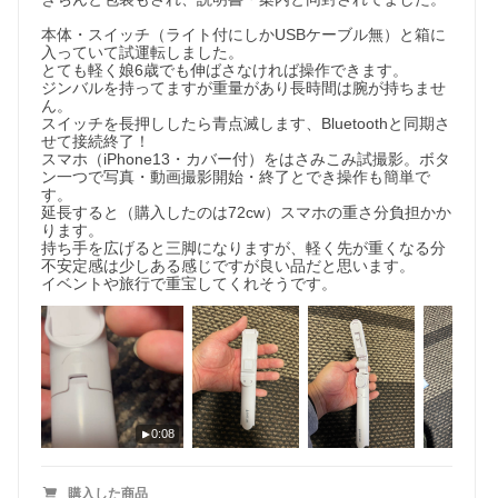
本体・スイッチ（ライト付にしかUSBケーブル無）と箱に
入っていて試運転しました。

とても軽く娘6歳でも伸ばさなければ操作できます。

ジンバルを持ってますが重量があり長時間は腕が持ちませ
ん。

スイッチを長押ししたら青点滅します、Bluetoothと同期さ
せて接続終了！

スマホ（iPhone13・カバー付）をはさみこみ試撮影。ボタ
ン一つで写真・動画撮影開始・終了とでき操作も簡単で
す。

延長すると（購入したのは72cw）スマホの重さ分負担かか
ります。

持ち手を広げると三脚になりますが、軽く先が重くなる分
不安定感は少しある感じですが良い品だと思います。

イベントや旅行で重宝してくれそうです。
0:08
購入した商品