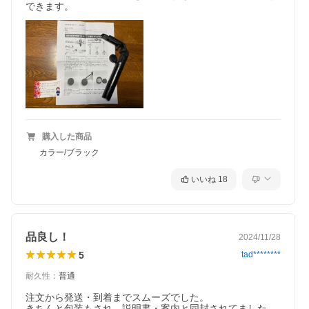
できます。
購入した商品
カラー/ブラック
いいね
18
品良し！
2024/11/28
5
tad********
耐久性
：
普通
注文から発送・到着までスムーズでした。

きちんと包装もされ、説明書・案内と同封されてました。
