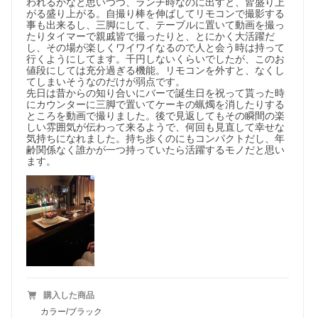
われるかなと思いつつ、ランチ時なのに出すと、皆盛り上
がる盛り上がる。自撮り棒を伸ばしてリモコンで撮影する
事も出来るし、三脚にして、テーブルに置いて動画を撮っ
たりタイマーで親戚皆で撮ったりと、とにかく大活躍だ
し、その場が楽しくワイワイなるので人と会う時は持って
行くようにしてます。千円しないくらいでしたが、このお
値段にしては充分過ぎる機能。リモコンを外すと、なくし
てしまいそうなのだけが弱点です。

先日は昔からの知り合いにバーで誕生日を祝って貰った時
にカウンターに三脚で置いてケーキの蝋燭を消したりする
ところを動画で撮りました。後で見返してもその瞬間の楽
しい雰囲気が伝わって来るようで、何回も見直して幸せな
気持ちになれました。持ち歩くのにもコンパクトだし、年
齢関係なく誰かが一つ持っていたら活躍するモノだと思い
ます。
購入した商品
カラー/ブラック