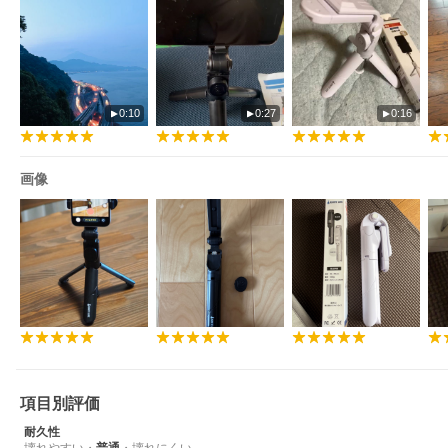
【スマホ用三脚】
0:10
0:27
0:16
画像
【スマホスタンド】
項目別評価
耐久性