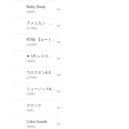
Betty Boop
(
69
件)
アメリカン キャラクター
(
174
件)
RT66 【ルート66】
(
102
件)
★ US レトロ ★ カフェ & ギフ ト
(
48
件)
ウエスタン&ネイティブ アメリカン
(
276
件)
ミュージック&フィルム スター
(
33
件)
クロック
(
5
件)
Coke Goods
(
49
件)