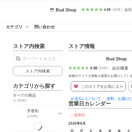
会社
Bud Shop
4.98
（
54
件
）
カテゴリ
問い合わせ
ストア内検索
ストア情報
Bud Shop
会社概要
4.98
（
54
件
）
ストア内検索
本物のアメリカ直輸入雑貨をお届けしてい
カテゴリから探す
このストアをお気に入り
すべての商品
お支払いについて
送料、お届け
(
1,760
件)
営業日カレンダー
芳香剤
定休日
(
110
件)
2026年8月
日
月
火
水
木
金
土