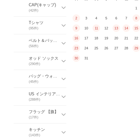
CAP(キャップ)
1
(
42
件)
2
3
4
5
6
7
8
Tシャツ
(
95
件)
9
10
11
12
13
14
15
16
17
18
19
20
21
22
ベルト＆バックル
(
56
件)
23
24
25
26
27
28
29
オッド ソックス
30
31
(
290
件)
バッグ・ウォレット
(
45
件)
US インテリア & サイン／ミラー
(
288
件)
フラッグ 【旗】
(
17
件)
キッチン
(
143
件)