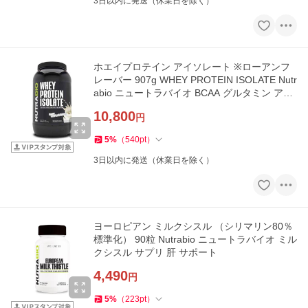
3日以内に発送（休業日を除く）
ホエイプロテイン アイソレート ※ローアンフ
レーバー 907g WHEY PROTEIN ISOLATE Nutr
abio ニュートラバイオ BCAA グルタミン アミ
ノ酸 タンパク質
10,800
円
5
%
（
540
pt
）
3日以内に発送（休業日を除く）
ヨーロピアン ミルクシスル （シリマリン80％
標準化） 90粒 Nutrabio ニュートラバイオ ミル
クシスル サプリ 肝 サポート
4,490
円
5
%
（
223
pt
）