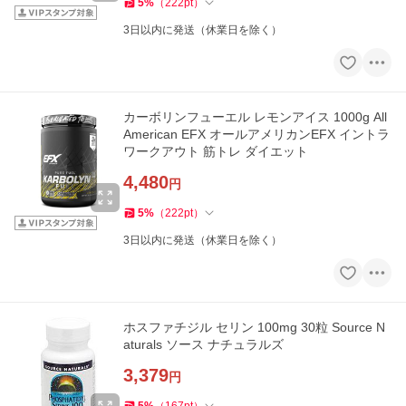
5
%
（
222
pt
）
3日以内に発送（休業日を除く）
カーボリンフューエル レモンアイス 1000g All
American EFX オールアメリカンEFX イントラ
ワークアウト 筋トレ ダイエット
4,480
円
5
%
（
222
pt
）
3日以内に発送（休業日を除く）
ホスファチジル セリン 100mg 30粒 Source N
aturals ソース ナチュラルズ
3,379
円
5
%
（
167
pt
）