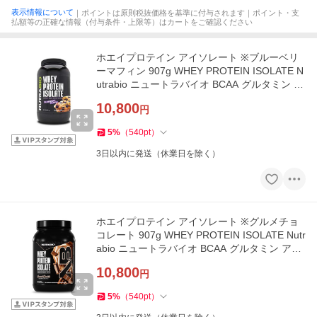
表示情報について
｜ポイントは原則税抜価格を基準に付与されます｜ポイント・支
払額等の正確な情報（付与条件・上限等）はカートをご確認ください
ホエイプロテイン アイソレート ※ブルーベリ
ーマフィン 907g WHEY PROTEIN ISOLATE N
utrabio ニュートラバイオ BCAA グルタミン ア
ミノ酸 タンパク質
10,800
円
5
%
（
540
pt
）
3日以内に発送（休業日を除く）
ホエイプロテイン アイソレート ※グルメチョ
コレート 907g WHEY PROTEIN ISOLATE Nutr
abio ニュートラバイオ BCAA グルタミン アミ
ノ酸 タンパク質
10,800
円
5
%
（
540
pt
）