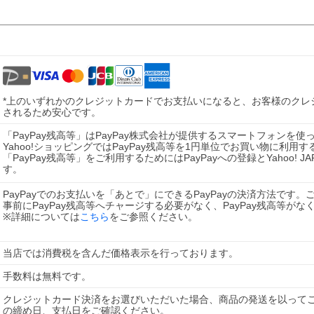
*上のいずれかのクレジットカードでお支払いになると、お客様のクレ
されるため安心です。
「PayPay残高等」はPayPay株式会社が提供するスマートフォン
Yahoo!ショッピングではPayPay残高等を1円単位でお買い物に利用す
「PayPay残高等」をご利用するためにはPayPayへの登録とYahoo! 
す。
PayPayでのお支払いを「あとで」にできるPayPayの決済方法です
事前にPayPay残高等へチャージする必要がなく、PayPay残高等が
※詳細については
こちら
をご参照ください。
当店では消費税を含んだ価格表示を行っております。
クレジットカード決済をお選びいただいた場合、商品の発送を以ってご
の締め日、支払日をご確認ください。