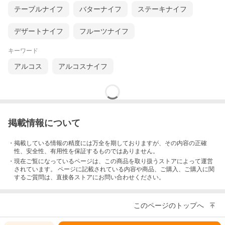
JANコード
テーブルナイフ
バターナイフ
ステーキナイフ
4989082 776774
デザートナイフ
フルーツナイフ
検索用：つばめのマルチバターナイフ スプレッドナイフ つばめのパンナイフシ
リーズ つばめのナイフシリーズ つばめ 燕三条 燕市 新潟県 ジャムナイフ バター
ナイフ 瓶の底まですくえる テーブルナイフ パンナイフ サンドイッチ しなりやす
キーワード
い 特殊ギザ刃加工 塗りやすい プレゼント ギフト 母の日 父の日 誕生日 贈り物
アルコス
アルコスナイフ
かわいい カワイイ 可愛い おしゃれ オシャレ お洒落 ハンドル 木製 欅 けやき ケ
ヤキ 天然木ハンドル すまいる雑貨 アーネスト株式会社 Arnest Inc.
掲載情報について
・掲載している情報の精度には万全を期しておりますが、その内容の正確
性、安全性、有用性を保証するものではありません。
・現在ご覧になっているページは、この
商品
を取り扱うストアによって運営
されています。 ページに記載されている内容
や商品、ご購入
、ご購入に関
するご質問は、直接各ストアにお問い合わせください。
このページのトップへ