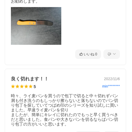
お勧めします。
いいね
0
良く切れます！！
2022/11/6
5
min********
時々、ライ麦パンを買うので包丁で切ると中々切れずパン
屑も付き洗うのもしっかり擦らないと落ちないのでパン切
り包丁を探していてつばめ印のシリーズを知り試しに買い
ました。早速ライ麦パンを切り

ましたが、簡単にキレイに切れたのでもっと早く買うべき
だと思いました。食パンや大きなパンを切るならばパン切