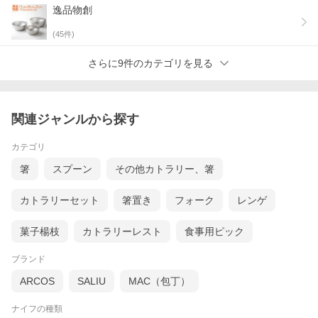
細かいギザ刃で、サンドイッチなどもきれいにカットでき、柔
逸品物創
軟な刀身でバターやスプレッドが塗りやすいのが特徴です。
パッケージもクラフト紙の温かみのあるデザインでギフトにも
(
45
件)
おすすめです。
SPEC
さらに9件のカテゴリを見る
材質
刃：ステンレス刃物鋼
ハンドル：天然木(ケヤキ)
鋲：ステンレス
関連ジャンルから探す
サイズ(約)
全長210×高さ25×厚み13mm
カテゴリ
刃渡り：85mm
箸
スプーン
その他カトラリー、箸
重量(約)
32g
カトラリーセット
箸置き
フォーク
レンゲ
生産国
日本
菓子楊枝
カトラリーレスト
食事用ピック
付属品
マルチバターナイフ…1丁
ブランド
取扱説明書…1枚
※注意事項※
ARCOS
SALIU
MAC（包丁）
●食器洗い乾燥機では使用できません
●水分・塩分・酸等が表面に付着したまま長時間放置しないで
ナイフの種類
ください。サビの原因になります