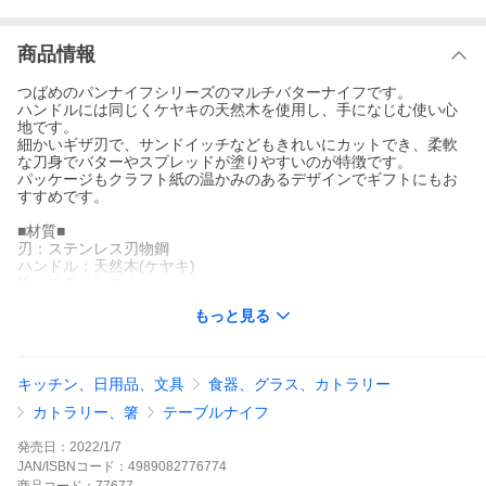
商品情報
つばめのパンナイフシリーズのマルチバターナイフです。
ハンドルには同じくケヤキの天然木を使用し、手になじむ使い心
地です。
細かいギザ刃で、サンドイッチなどもきれいにカットでき、柔軟
な刀身でバターやスプレッドが塗りやすいのが特徴です。
パッケージもクラフト紙の温かみのあるデザインでギフトにもお
すすめです。
■材質■
刃：ステンレス刃物鋼
ハンドル：天然木(ケヤキ)
鋲：ステンレス
■サイズ(約)■
もっと見る
全長210×高さ25×厚み13mm
刃渡り：85mm
■重量(約)■
32g
キッチン、日用品、文具
食器、グラス、カトラリー
■生産国■
日本
カトラリー、箸
テーブルナイフ
■付属品■
マルチバターナイフ…1丁
発売日：
2022/1/7
取扱説明書…1枚
JAN/ISBNコード：
4989082776774
※注意事項※