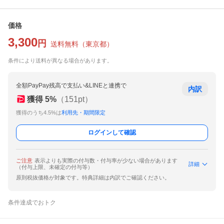
価格
3,300
円
送料無料
（
東京都
）
条件により送料が異なる場合があります。
全額PayPay残高で支払い&LINEと連携で
内訳
獲得
5
%
（
151
pt）
獲得のうち4.5%は
利用先・期間限定
ログインして確認
ご注意
表示よりも実際の付与数・付与率が少ない場合があります
詳細
（付与上限、未確定の付与等）
原則税抜価格が対象です。特典詳細は内訳でご確認ください。
条件達成でおトク