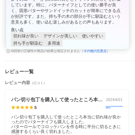
しています。特に、バターナイフとしての使い勝手が良
く、固形バターやサンドイッチのカットが簡単にできる点
が好評です。また、持ち手の木の部分が手に馴染むという
意見も多く、使い込む楽しみがあるとの声もあります。
つばめのパンナイフシリーズのマルチバターナイフです。柔軟な
良い点
刀身でバターやスプレッドが塗りやすく、細かいギザ刃でトマト
や鶏肉、サンドイッチなどもきれいにカットできるのが特徴で
切れ味が良い
デザインが美しい
使いやすい
す。ハンドルにはつばめのパンナイフシリーズと同じくケヤキの
持ち手が馴染む
多用途
天然木を使用し、手になじむ使い心地です。パッケージはクラフ
ト紙の温かみのあるデザインなので、ギフトにもおすすめです。
その他の注意点
AI回答の正確性や商品の効果は保証されません（
）
レビュー一覧
レビュー内容
（口コミ）
パン切り包丁を購入して使ったところ本当…
2024/4/21
5
txh********
パン切り包丁を購入して使ったところ本当に切れ味が良か
ったのでバターナイフも購入しました。

バターロールでコロッケパンを作る時に半分に切るときに
感激するくらい良く切れました。
