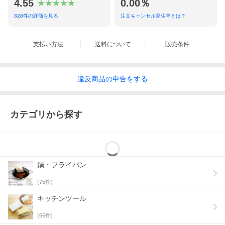
4.55
0.00％
828
件の評価を見る
注文キャンセル発生率とは？
支払い方法
送料について
販売条件
<font color="#FFFFFF">つばめのナイフシリーズ
違反
商品の
申告をする
カテゴリから探す
つばめのパンナイフ
つばめのマルチバターナイフ
鍋・フライパン
(
75
件)
商品詳細
キッチンツール
つばめのパンナイフシリーズのマルチバターナイフです。
ハンドルには同じくケヤキの天然木を使用し、手になじむ使い
(
66
件)
心地です。