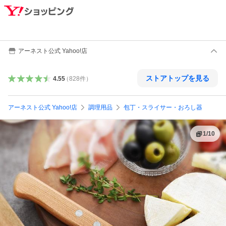
アーネスト公式 Yahoo!店
ストアトップを見る
4.55
（
828
件
）
アーネスト公式 Yahoo!店
調理用品
包丁・スライサー・おろし器
1
/
10