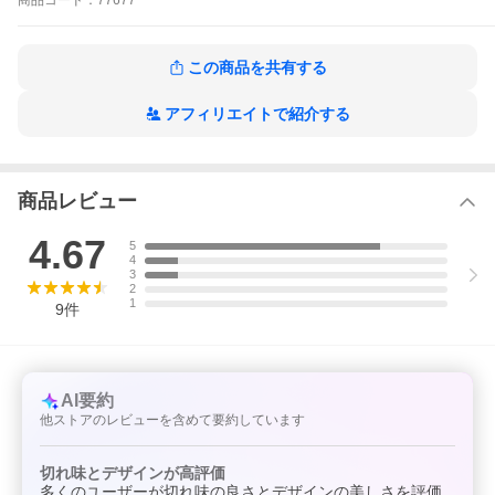
商品
コード：
77677
●食器洗い乾燥機では使用できません
●水分・塩分・酸等が表面に付着したまま長時間放置しないでくだ
さい。サビの原因になります
■JANコード■
この商品を共有する
4989082 776774
パンのカットもジャムを塗るのもこれ一つでOK つばめのマルチ
バターナイフ
アフィリエイトで紹介する
商品レビュー
4.67
5
4
3
2
1
9
件
AI要約
他ストアのレビューを含めて要約しています
切れ味とデザインが高評価
多くのユーザーが切れ味の良さとデザインの美しさを評価