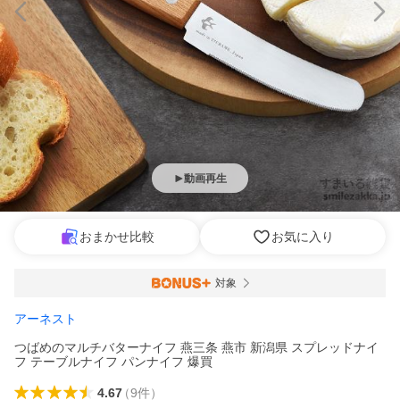
動画再生
おまかせ比較
お気に入り
対象
アーネスト
つばめのマルチバターナイフ 燕三条 燕市 新潟県 スプレッドナイ
フ テーブルナイフ パンナイフ 爆買
4.67
（
9
件
）