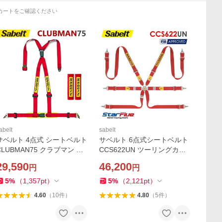
カートをご確認ください
abelt
sabelt
サベルト 4点式 シートベルト
サベルト 6点式シートベルト
CLUBMAN75 クラブマン ハ
CCS622UN ツーリングカー
ーネス ECE規格公認 Sabelt
用 FIA 8853-2016公認 Sabel
29,590
46,200
円
円
t 2026年製造モデル
5
%
（
1,357
pt
）
5
%
（
2,121
pt
）
4.60
（
10
件
）
4.80
（
5
件
）