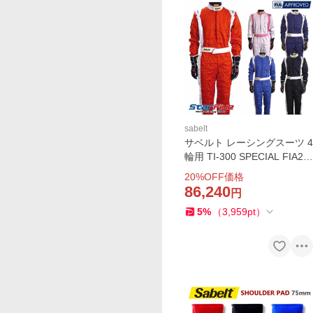
sabelt
サベルト レーシングスーツ 4
輪用 TI-300 SPECIAL FIA20
00公認 Sabelt（限定生産モ
20
%OFF価格
デル）
86,240
円
5
%
（
3,959
pt
）