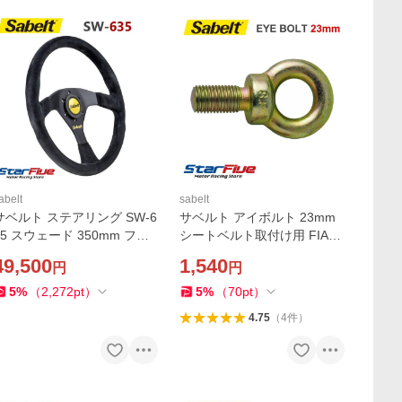
abelt
sabelt
サベルト ステアリング SW-6
サベルト アイボルト 23mm
35 スウェード 350mm フラ
シートベルト取付け用 FIA車
ット RFVO2007X Sabelt
両規則準拠 7/16" 20 UNF Sa
49,500
1,540
円
円
belt 407005
5
%
（
2,272
pt
）
5
%
（
70
pt
）
4.75
（
4
件
）