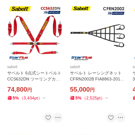
sabelt
sabelt
s
サベルト 6点式シートベルト
サベルト レーシングネット
CCS632DN ツーリングカー
CFRN2002B FIA8863-2013
用 FIA 8853-2016公認 Sabel
公認 Sabelt ウィンドウネッ
74,800
55,000
円
円
t 2026年製造モデル
ト
5
%
（
3,434
pt
）
5
%
（
2,525
pt
）