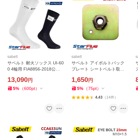
sabelt
sabelt
s
サベルト 耐火ソックス UI-60
サベルト アイボルトバック
0 4輪用 FIA8856-2018公認 S
プレート シートベルト取付
ズ
abelt
け用 FIA車両規則準拠 7/16"
13,090
1,650
円
円
20 UNF Sabelt CCMI0016
5
%
（
600
pt
）
5
%
（
75
pt
）
4.43
（
14
件
）