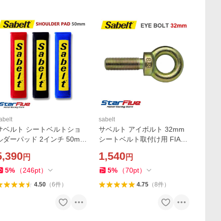
abelt
sabelt
サベルト シートベルトショ
サベルト アイボルト 32mm
ルダーパッド 2インチ 50mm
シートベルト取付け用 FIA車
abelt
両規則準拠 7/16" 20 UNF Sa
5,390
1,540
円
円
belt CCMI0018
5
%
（
246
pt
）
5
%
（
70
pt
）
4.50
（
6
件
）
4.75
（
8
件
）