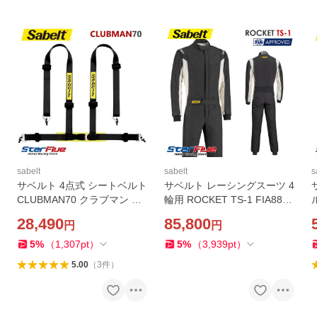
sabelt
sabelt
s
サベルト 4点式 シートベルト
サベルト レーシングスーツ 4
CLUBMAN70 クラブマン ハ
輪用 ROCKET TS-1 FIA8856
ーネス ECE規格公認 Sabelt
-2018公認 Sabelt ロケット
S
28,490
85,800
円
円
5
%
（
1,307
pt
）
5
%
（
3,939
pt
）
5.00
（
3
件
）