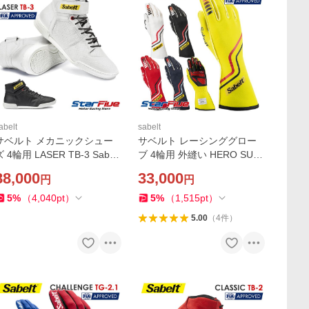
abelt
sabelt
サベルト メカニックシュー
サベルト レーシンググロー
 4輪用 LASER TB-3 Sabelt
ブ 4輪用 外縫い HERO SUP
FIA8856-2018公認 耐火
ERLIGHT TG-10 FIA8856-2
88,000
33,000
円
円
018公認 ヒーロー スーパー
ライト Sabelt
5
%
（
4,040
pt
）
5
%
（
1,515
pt
）
5.00
（
4
件
）