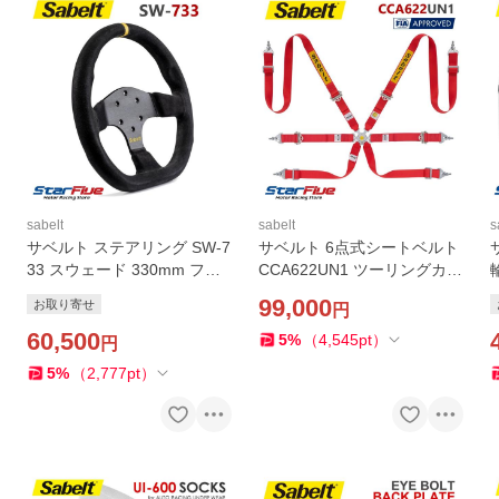
sabelt
sabelt
s
サベルト ステアリング SW-7
サベルト 6点式シートベルト
33 スウェード 330mm フラ
CCA622UN1 ツーリングカー
ット D型シェイプ RFVO202
用 FIA 8853-2016公認 Sabel
S
99,000
お取り寄せ
円
6 Sabelt
t 2026年製造モデル
60,500
5
%
（
4,545
pt
）
円
5
%
（
2,777
pt
）