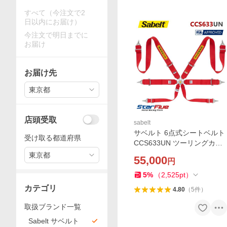
すべて（今注文で2
日以内にお届け）
今注文で明日までに
お届け
お届け先
東京都
店頭受取
sabelt
サベルト 6点式シートベルト
受け取る都道府県
CCS633UN ツーリングカー
用 FIA 8853-2016公認 Sabel
東京都
55,000
円
t 2026年製造モデル
5
%
（
2,525
pt
）
カテゴリ
4.80
（
5
件
）
取扱ブランド一覧
Sabelt サベルト