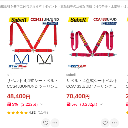
税抜価格を基準に付与されます｜ポイント・支払額等の正確な情報（付与条件・上限等）は
sabelt
sabelt
s
サベルト 4点式シートベルト
サベルト 4点式シートベルト
CCS433UN/UND ツーリング
CCA433U/UD ツーリングカ
カー用 FIA 8854/98公認 Sab
ー用 FIA 8854/98公認 Sabelt
48,400
70,400
円
円
elt 2026年製造モデル
2026年製造モデル
5
%
（
2,222
pt
）
5
%
（
3,232
pt
）
4.82
（
11
件
）