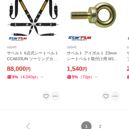
sabelt
sabelt
s
サベルト 6点式シートベルト
サベルト アイボルト 23mm
CCA633UN ツーリングカー
シートベルト取付け用 M10×
用 FIA 8853-2016公認 Sabel
1.5 Sabelt CCMI0023
E
88,000
1,540
円
円
t 2026年製造モデル
5
%
（
4,040
pt
）
5
%
（
70
pt
）
1
2