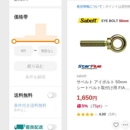
表示情報について
｜ポイントは原則
価格帯
〜
絞り込む
sabelt
条件を解除
サベルト アイボルト 50mm
シートベルト取付け用 FIA車
両規則準拠 7/16" 20 UNF Sa
送料無料
1,650
円
belt CCMI0017
条件付き送料無料
5
%
（
75
pt
）
条件なし
4.00
（
5
件
）