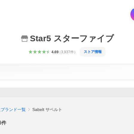
Star5 スターファイブ
ストア情報
4.69
（
3,937
件
）
扱ブランド一覧
Sabelt サベルト
6
件