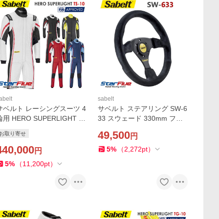
abelt
sabelt
サベルト レーシングスーツ 4
サベルト ステアリング SW-6
輪用 HERO SUPERLIGHT T
33 スウェード 330mm フラ
-10 FIA8856-2018公認 Sab
ット RFVO2010X Sabelt
49,500
お取り寄せ
円
elt ヒーロースーパーライト
440,000
5
%
（
2,272
pt
）
円
5
%
（
11,200
pt
）