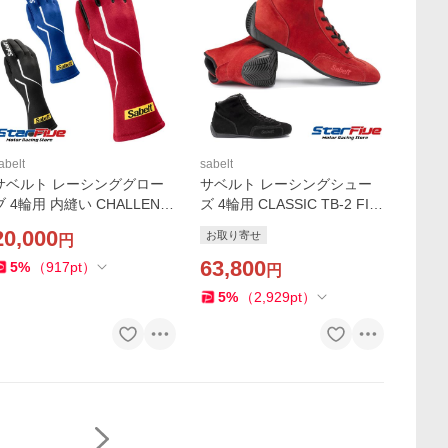
abelt
sabelt
サベルト レーシンググロー
サベルト レーシングシュー
ブ 4輪用 内縫い CHALLENG
ズ 4輪用 CLASSIC TB-2 FIA
 TG-2.1 FIA8856-2018公認
8856-2018公認 クラシック S
20,000
お取り寄せ
円
チャレンジ Sabelt
abelt
63,800
5
%
（
917
pt
）
円
5
%
（
2,929
pt
）