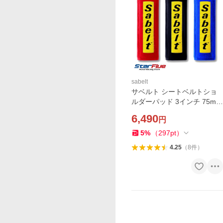
sabelt
サベルト シートベルトショ
ルダーパッド 3インチ 75mm
Sabelt
6,490
円
5
%
（
297
pt
）
4.25
（
8
件
）