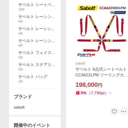
サベルト シートベル
19
件
ト
サベルト レーシング
6
件
スーツ
サベルト レーシング
3
件
グローブ
サベルト レーシング
6
件
シューズ
サベルト フェイスマ
5
件
スク・アンダーウェ
sabelt
ア
サベルト ステアリン
サベルト 6点式シートベルト
5
件
グホイール
CCA622LPM ツーリングカー
サベルト バッグ
用 FIA 8853-2016公認 Sabel
2
件
198,000
円
t 2026年製造モデル
5
%
（
7,790
pt
）
ブランド
sabelt
開催中のイベント