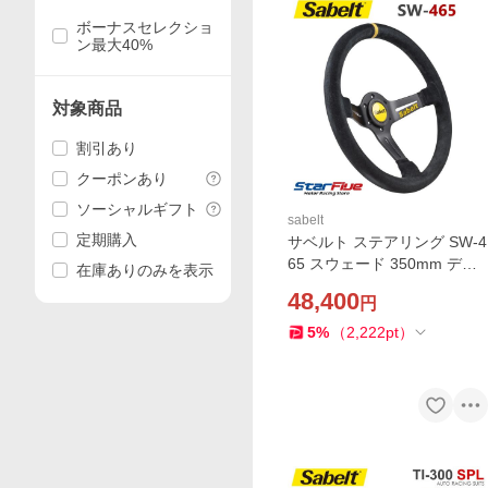
ボーナスセレクショ
ン最大40%
対象商品
割引あり
クーポンあり
ソーシャルギフト
sabelt
定期購入
サベルト ステアリング SW-4
65 スウェード 350mm ディ
在庫ありのみを表示
ープ65mm RFVO2009X Sab
48,400
円
elt
5
%
（
2,222
pt
）