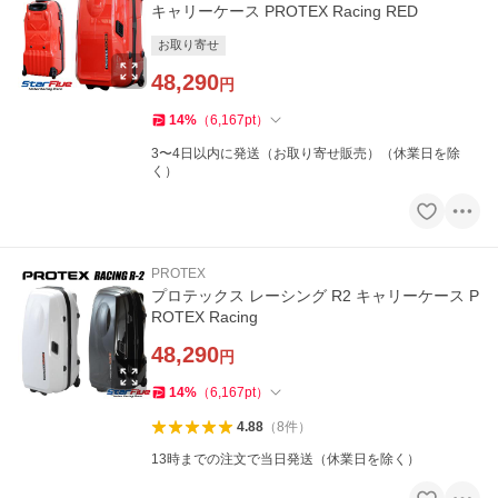
キャリーケース PROTEX Racing RED
お取り寄せ
48,290
円
14
%
（
6,167
pt
）
3〜4日以内に発送（お取り寄せ販売）（休業日を除
く）
PROTEX
プロテックス レーシング R2 キャリーケース P
ROTEX Racing
48,290
円
14
%
（
6,167
pt
）
4.88
（
8
件
）
13時までの注文で当日発送（休業日を除く）