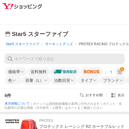
Star5 スターファイブ
Star5 スターファイブ
サーキットグッズ
PROTEX RACING プロテッ
1
価格帯
送料無料
すべての条
色
容量（L）
泊数目安
タイプ
ブランド
6
件
おすすめ順
表示
表示情報について
｜ポイントは原則税抜価格を基準に付与されます｜ポイント・支
払額等の正確な情報（付与条件・上限等）はカートをご確認ください
PROTEX
プロテックス レーシング R2 ホーナブルレッド