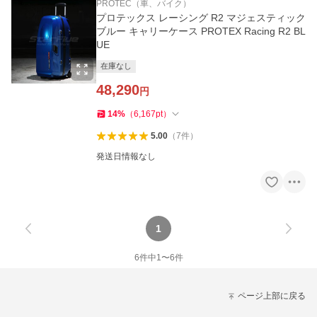
PROTEC（車、バイク）
プロテックス レーシング R2 マジェスティック
ブルー キャリーケース PROTEX Racing R2 BL
UE
在庫なし
48,290
円
14
%
（
6,167
pt
）
5.00
（
7
件
）
発送日情報なし
1
6
件中
1
〜
6
件
ページ上部に戻る