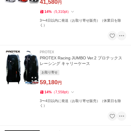
41,580
円
14
%
（
5,310
pt
）
3〜4日以内に発送（お取り寄せ販売）（休業日を除
く）
PROTEX
PROTEX Racing JUMBO Ver.2 プロテックス
レーシング キャリーケース
お取り寄せ
59,180
円
14
%
（
7,558
pt
）
3〜4日以内に発送（お取り寄せ販売）（休業日を除
く）