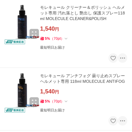
モレキュール クリーナー＆ポリッシュ ヘルメ
ット専用 汚れ落とし 艶出し 保護スプレー118
ml MOLECULE CLEANER&POLISH
1,540
円
5
%
（
70
pt
）
最短明日お届け
モレキュール アンチフォグ 曇り止めスプレー
ヘルメット専用 118ml MOLECULE ANTIFOG
1,540
円
5
%
（
70
pt
）
最短明日お届け