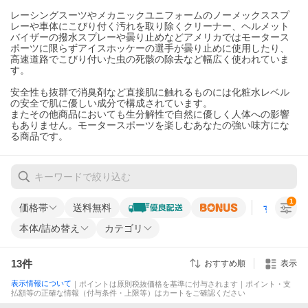
レーシングスーツやメカニックユニフォームのノーメックススプ
レーや車体にこびり付く汚れを取り除くクリーナー、ヘルメット
バイザーの撥水スプレーや曇り止めなどアメリカではモータース
ポーツに限らずアイスホッケーの選手が曇り止めに使用したり、
高速道路でこびり付いた虫の死骸の除去など幅広く使われていま
す。
安全性も抜群で消臭剤など直接肌に触れるものには化粧水レベル
の安全で肌に優しい成分で構成されています。
またその他商品においても生分解性で自然に優しく人体への影響
もありません。モータースポーツを楽しむあなたの強い味方にな
る商品です。
1
価格帯
送料無料
すべての条
本体/詰め替え
カテゴリ
13
件
おすすめ順
表示
表示情報について
｜ポイントは原則税抜価格を基準に付与されます｜ポイント・支
払額等の正確な情報（付与条件・上限等）はカートをご確認ください