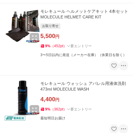
モレキュール ヘルメットケアキット 4本セット
MOLECULE HELMET CARE KIT
お取り寄せ
5,500
円
9
%
（
452
pt
）
要エントリー
3〜5日以内に発送（メーカー在庫）（休業日を除く）
モレキュール ウォッシュ アパレル用液体洗剤
473ml MOLECULE WASH
4,400
円
9
%
（
362
pt
）
要エントリー
最短明日お届け