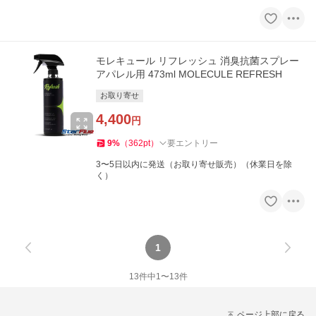
モレキュール リフレッシュ 消臭抗菌スプレー
アパレル用 473ml MOLECULE REFRESH
お取り寄せ
4,400
円
9
%
（
362
pt
）
要エントリー
3〜5日以内に発送（お取り寄せ販売）（休業日を除
く）
1
13
件中
1
〜
13
件
ページ上部に戻る