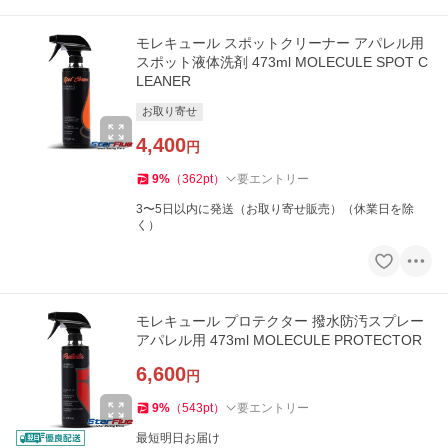
モレキュール スポットクリーナー アパレル用
スポット液体洗剤 473ml MOLECULE SPOT C
LEANER
お取り寄せ
4,400
円
9
%
（
362
pt
）
要エントリー
3〜5日以内に発送（お取り寄せ販売）（休業日を除
く）
モレキュール プロテクター 撥水防汚スプレー
アパレル用 473ml MOLECULE PROTECTOR
6,600
円
9
%
（
543
pt
）
要エントリー
最短明日お届け