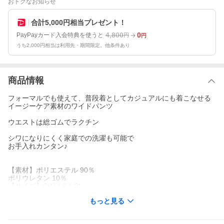
おトクなお知らせ
合計5,000円相当プレゼント！
4,800
0
PayPayカード入会特典を使うと
円
円
うち2,000円相当は利用先・期間限定。他条件あり
商品情報
フォーマルでも使えて、普段着としてカジュアルにも着こなせる
イージーケア素材のワイドパンツ
ウエストは総ゴムでラクチン
シワになりにくく家庭での洗濯も可能で
お手入れカンタン♪
【素材】ポリエステル 90％
ポリウレタン 10％
【サイズ】S/Ｍ/L/LL/3L
【原産国】日本
もっと見る
【カラー】全9色
【検索ワード】