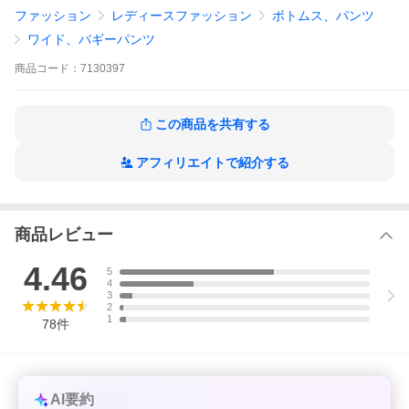
ワイドパンツルック レディース 50代 60代 パンツ ズボン ボトム
ファッション
レディースファッション
ボトムス、パンツ
ス きれいめ 夏 パンツレディース ストレッチパンツ フレアパンツ
冷感 フォーマル パンツスーツ 美脚パンツ セットアップ 上下 ウエ
ワイド、バギーパンツ
ストゴム ストレッチ 伸びる 動きやすい 仕事 通勤 オフィス S M L
LL 3L 大きいサイズ 体型カバー 春 夏 秋 冬 春物 夏物 秋物 冬物 洗
商品
コード：
7130397
える ウォッシャブル イージーケア UVケア 紫外線対策 日焼け対
策 速乾 婦人服 女性 服 ミセス ミセスファッション 40代 50代 レ
ディースファッション ファッション 人気 通販 日本製 SPAN スパ
ン
この商品を共有する
TOPS
BOTTOMS
ONE PIECE
GOODS
アフィリエイトで紹介する
Pick Up Item
商品レビュー
4.46
5
4
3
2
1
78
件
AI要約