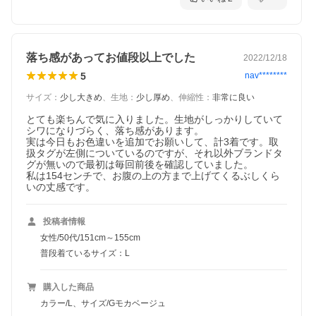
落ち感があってお値段以上でした
2022/12/18
5
nav********
サイズ
：
少し大きめ
、
生地
：
少し厚め
、
伸縮性
：
非常に良い
とても楽ちんで気に入りました。生地がしっかりしていて
シワになりづらく、落ち感があります。

実は今日もお色違いを追加でお願いして、計3着です。取
扱タグが左側についているのですが、それ以外ブランドタ
グが無いので最初は毎回前後を確認していました。

私は154センチで、お腹の上の方まで上げてくるぶしくら
いの丈感です。
投稿者情報
女性/50代/151cm～155cm
普段着ているサイズ：L
購入した商品
カラー/L、サイズ/Gモカベージュ