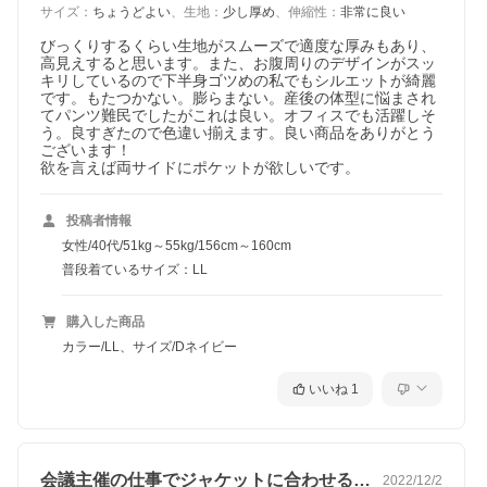
サイズ
：
ちょうどよい
、
生地
：
少し厚め
、
伸縮性
：
非常に良い
びっくりするくらい生地がスムーズで適度な厚みもあり、
高見えすると思います。また、お腹周りのデザインがスッ
キリしているので下半身ゴツめの私でもシルエットが綺麗
です。もたつかない。膨らまない。産後の体型に悩まされ
てパンツ難民でしたがこれは良い。オフィスでも活躍しそ
う。良すぎたので色違い揃えます。良い商品をありがとう
ございます！

欲を言えば両サイドにポケットが欲しいです。
投稿者情報
女性/40代/51kg～55kg/156cm～160cm
普段着ているサイズ：LL
購入した商品
カラー/LL、サイズ/Dネイビー
いいね
1
会議主催の仕事でジャケットに合わせるた…
2022/12/2