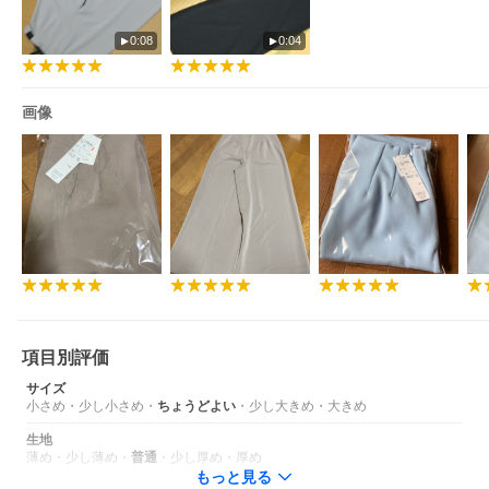
0:08
0:04
画像
項目別評価
サイズ
小さめ
・
少し小さめ
・
ちょうどよい
・
少し大きめ
・
大きめ
生地
薄め
・
少し薄め
・
普通
・
少し厚め
・
厚め
もっと見る