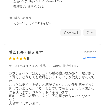
女性/50代/61kg～65kg/166cm～170cm
普段着ているサイズ：L
購入した商品
カラー/LL、サイズ/Dネイビー
いいね
3
着回し多く使えます
2023/9/10
5
sak********
サイズ
：
ちょうどよい
、
生地
：
少し薄め
、
伸縮性
：
良い
ガウチョパンツはカジュアル感の強い物が多く、皺が多く
て薄く、どうしても近所を歩くくらいしか使えませんでし
た。

こちらは夏でもキチンと感がでます。この生地感をずっと
探していました。つるりとしていてちょっとしたお出かけ
にも使えます。ジャケットにも合います。

真冬には寒いと思いますが、下を履けばなんとかなるか
な？

大変重宝しています。
