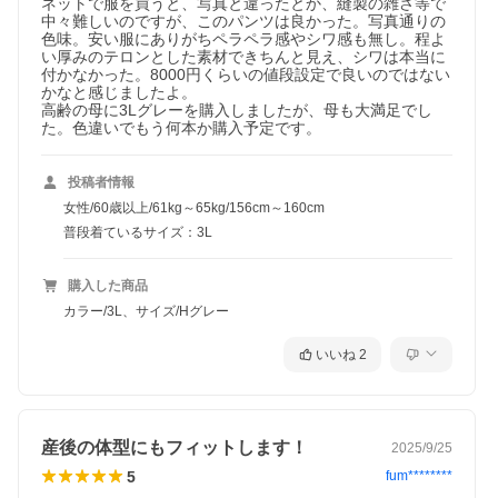
ネットで服を買うと、写真と違ったとか、縫製の雑さ等で
中々難しいのですが、このパンツは良かった。写真通りの
色味。安い服にありがちペラペラ感やシワ感も無し。程よ
い厚みのテロンとした素材できちんと見え、シワは本当に
付かなかった。8000円くらいの値段設定で良いのではない
かなと感じましたよ。

高齢の母に3Lグレーを購入しましたが、母も大満足でし
た。色違いでもう何本か購入予定です。
投稿者情報
女性/60歳以上/61kg～65kg/156cm～160cm
普段着ているサイズ：3L
購入した商品
カラー/3L、サイズ/Hグレー
いいね
2
産後の体型にもフィットします！
2025/9/25
5
fum********