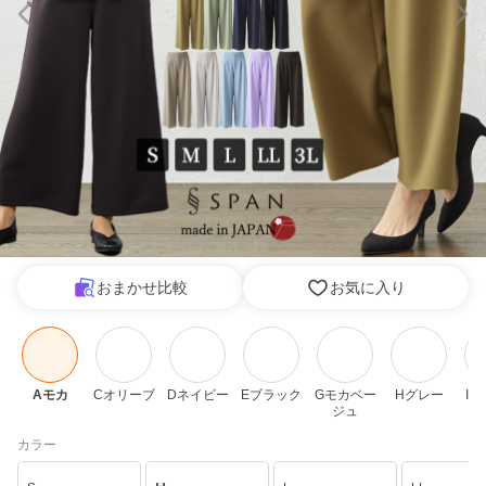
おまかせ比較
お気に入り
Aモカ
Cオリーブ
Dネイビー
Eブラック
Gモカベー
Hグレー
I
ジュ
ブ
カラー