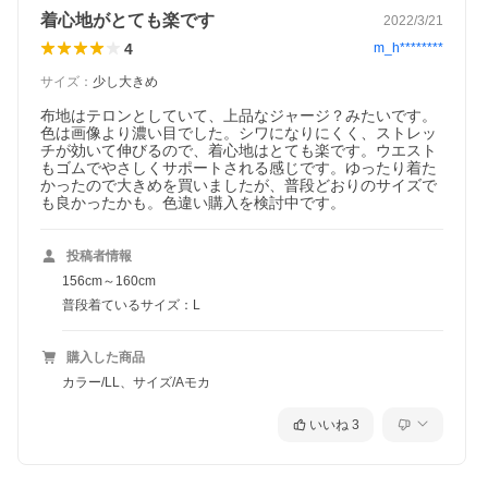
着心地がとても楽です
2022/3/21
4
m_h********
サイズ
：
少し大きめ
布地はテロンとしていて、上品なジャージ？みたいです。
色は画像より濃い目でした。シワになりにくく、ストレッ
チが効いて伸びるので、着心地はとても楽です。ウエスト
もゴムでやさしくサポートされる感じです。ゆったり着た
かったので大きめを買いましたが、普段どおりのサイズで
も良かったかも。色違い購入を検討中です。
投稿者情報
156cm～160cm
普段着ているサイズ：L
購入した商品
カラー/LL、サイズ/Aモカ
いいね
3