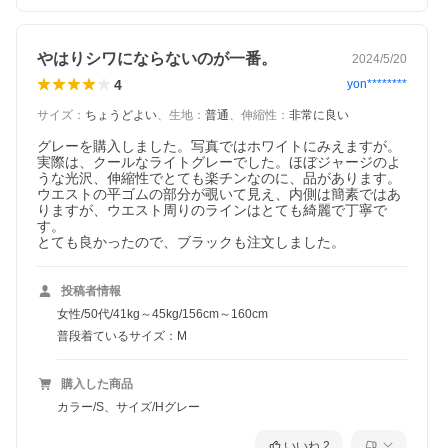
やはりシワにならないのが一番。
2024/5/20
4
yon********
サイズ
：
ちょうどよい
、
生地
：
普通
、
伸縮性
：
非常に良い
グレーを購入しました。写真ではホワイトにみえますが。
実際は、クールなライトグレーでした。ほぼジャージのよ
うな光沢、伸縮性でとても楽チンなのに、品があります。

ウエストの平ゴムの部分が覗いて見え、内側は簡素ではあ
りますが、ウエスト周りのラインはとても綺麗で丁寧で
す。

とても良かったので、ブラックも注文しました。
投稿者情報
女性/50代/41kg～45kg/156cm～160cm
普段着ているサイズ：M
購入した商品
カラー/S、サイズ/Hグレー
いいね
2