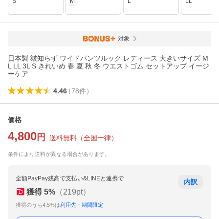
S
M
L
LL
対象
日本製 皺知らず ワイドパンツルック レディース 大きいサイズ M
L LL 3L S きれいめ 春 夏 秋 冬 ウエストゴム セットアップ イージ
ーケア
4.46
（
78
件
）
価格
4,800
円
送料無料
（
全国一律
）
条件により送料が異なる場合があります。
全額PayPay残高で支払い&LINEと連携で
内訳
獲得
5
%
（
219
pt）
獲得のうち4.5%は
利用先・期間限定