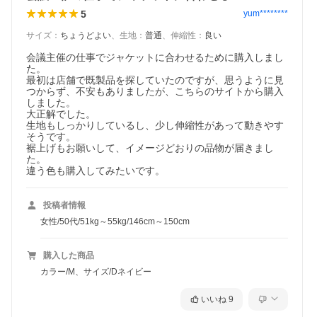
5
yum********
サイズ
：
ちょうどよい
、
生地
：
普通
、
伸縮性
：
良い
会議主催の仕事でジャケットに合わせるために購入しまし
た。

最初は店舗で既製品を探していたのですが、思うように見
つからず、不安もありましたが、こちらのサイトから購入
しました。

大正解でした。

生地もしっかりしているし、少し伸縮性があって動きやす
そうです。

裾上げもお願いして、イメージどおりの品物が届きまし
た。

違う色も購入してみたいです。
投稿者情報
女性/50代/51kg～55kg/146cm～150cm
購入した商品
カラー/M、サイズ/Dネイビー
いいね
9