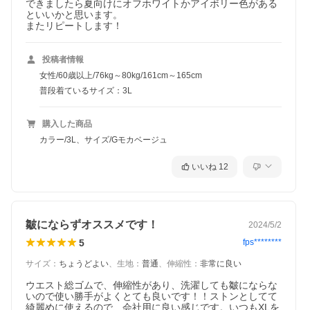
できましたら夏向けにオフホワイトかアイボリー色がある
といいかと思います。

またリピートします！
投稿者情報
女性/60歳以上/76kg～80kg/161cm～165cm
普段着ているサイズ：3L
購入した商品
カラー/3L、サイズ/Gモカベージュ
いいね
12
皺にならずオススメです！
2024/5/2
5
fps********
サイズ
：
ちょうどよい
、
生地
：
普通
、
伸縮性
：
非常に良い
ウエスト総ゴムで、伸縮性があり、洗濯しても皺にならな
いので使い勝手がよくとても良いです！！ストンとしてて
綺麗めに使えるので、会社用に良い感じです。いつもXLを