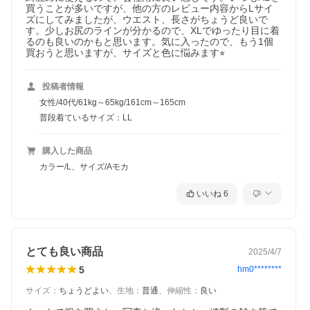
買うことが多いですが、他の方のレビュー内容からLサイ
ズにしてみましたが、ウエスト、長さがちょうど良いで
す。少しお尻のラインが分かるので、XLでゆったり目に着
るのも良いのかもと思います。気に入ったので、もう1個
買おうと思いますが、サイズと色に悩みます⭐︎
投稿者情報
女性/40代/61kg～65kg/161cm～165cm
普段着ているサイズ：LL
購入した商品
カラー/L、サイズ/Aモカ
いいね
6
とても良い商品
2025/4/7
5
hm0********
サイズ
：
ちょうどよい
、
生地
：
普通
、
伸縮性
：
良い