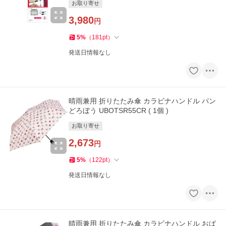
お取り寄せ
3,980
円
5
%
（
181
pt
）
発送日情報なし
晴雨兼用 折りたたみ傘 カラビナハンドル パン
どろぼう UBOTSR55CR ( 1個 )
お取り寄せ
2,673
円
5
%
（
122
pt
）
発送日情報なし
晴雨兼用 折りたたみ傘 カラビナハンドル おぱ