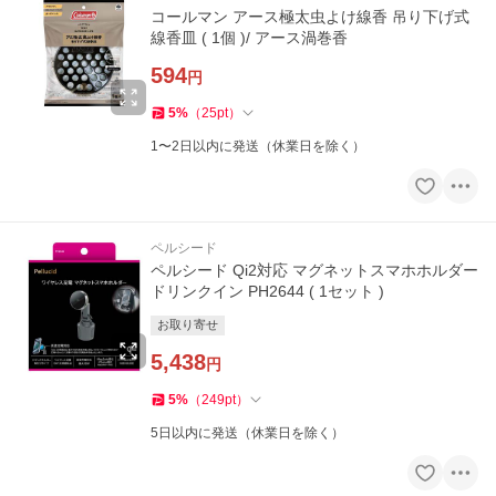
コールマン アース極太虫よけ線香 吊り下げ式
線香皿 ( 1個 )/ アース渦巻香
594
円
5
%
（
25
pt
）
1〜2日以内に発送（休業日を除く）
ペルシード
ペルシード Qi2対応 マグネットスマホホルダー
ドリンクイン PH2644 ( 1セット )
お取り寄せ
5,438
円
5
%
（
249
pt
）
5日以内に発送（休業日を除く）