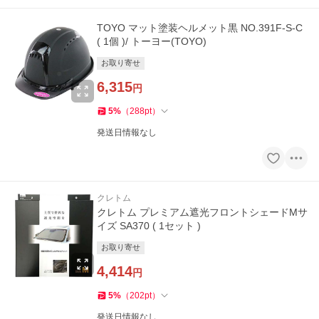
TOYO マット塗装ヘルメット黒 NO.391F-S-C
( 1個 )/ トーヨー(TOYO)
お取り寄せ
6,315
円
5
%
（
288
pt
）
発送日情報なし
クレトム
クレトム プレミアム遮光フロントシェードMサ
イズ SA370 ( 1セット )
お取り寄せ
4,414
円
5
%
（
202
pt
）
発送日情報なし