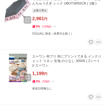
んちゅうさぎ シック UBOTSR55CR ( 1個 )
お取り寄せ
2,961
円
5
%
（
134
pt
）
5日以内に発送（休業日を除く）
エーワン 布プリ 布にプリントできる インクジ
ェット リネン 生地 のりなし 30505 ( 2シート
)/ エーワン
1,199
円
5
%
（
53
pt
）
発送日情報なし