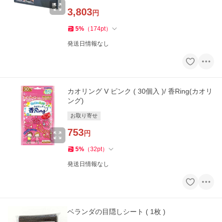
3,803
円
5
%
（
174
pt
）
発送日情報なし
カオリング V ピンク ( 30個入 )/ 香Ring(カオリ
ング)
お取り寄せ
753
円
5
%
（
32
pt
）
発送日情報なし
ベランダの目隠しシート ( 1枚 )