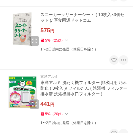
スニーカークリーナーシート ( 10枚入×3個セ
ット )/ 医食同源ドットコム
575
円
5
%
（
25
pt
）
1〜2日以内に発送（休業日を除く）
東洋アルミ
東洋アルミ 洗たく機フィルター 排水口用 汚れ
防止 ( 3枚入 )/ フィルたん ( 洗濯機 フィルター
排水溝 洗濯機排水口フィルター )
441
円
5
%
（
20
pt
）
1〜2日以内に発送（休業日を除く）