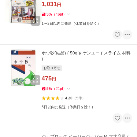
1,031
円
5
%
（
46
pt
）
1〜2日以内に発送（休業日を除く）
ホウ砂(結晶) ( 50g )/ ケンエー ( スライム 材料
)
お取り寄せ
475
円
5
%
（
21
pt
）
4.20
（
5
件
）
5日以内に発送（休業日を除く）
ジップロック イージージッパー M 大大容量 (