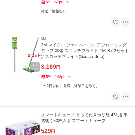
5
%
（
67
pt
）
発送日情報なし
3M
3M マイクロ ファイバー フロアフローリング
モップ 本体 スコッチブライト FM-B ( 2セット
)/ スコッチブライト(Scotch Brite)
3,169
円
5
%
（
143
pt
）
1〜2日以内に発送（休業日を除く）
スマートキューブ とって付きポリ袋 45L用 半
透明 ( 50枚入 )/ スマートキューブ
529
円