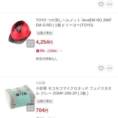
TOYO つや消しヘルメット VentiEM NO.396F
EM-S-RD ( 1個 )/ トーヨー(TOYO)
お取り寄せ
4,254
円
5
%
（
194
pt
）
発送日情報なし
小杉善
小杉善 モコモコマイクロタッチ フェイスタオ
ル グレー ZGMF-290-2P ( 2枚 )
お取り寄せ
704
円