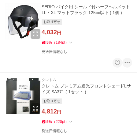
SERIO バイク用 シールド付ハーフヘルメット
LL・XL マットブラック 125cc以下 ( 1個 )
お取り寄せ
4,032
円
5
%
（
184
pt
）
発送日情報なし
クレトム
クレトム プレミアム遮光フロントシェードLサ
イズ SA371 ( 1セット )
お取り寄せ
4,812
円
5
%
（
220
pt
）
発送日情報なし