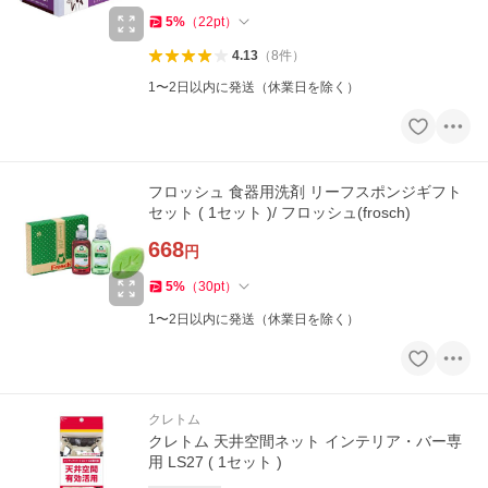
5
%
（
22
pt
）
4.13
（
8
件
）
1〜2日以内に発送（休業日を除く）
フロッシュ 食器用洗剤 リーフスポンジギフト
セット ( 1セット )/ フロッシュ(frosch)
668
円
5
%
（
30
pt
）
1〜2日以内に発送（休業日を除く）
クレトム
クレトム 天井空間ネット インテリア・バー専
用 LS27 ( 1セット )