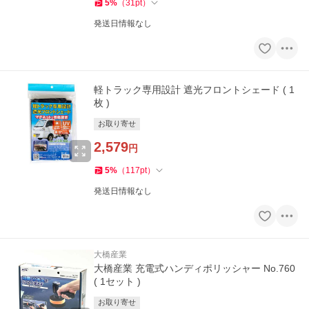
5
%
（
31
pt
）
発送日情報なし
軽トラック専用設計 遮光フロントシェード ( 1
枚 )
お取り寄せ
2,579
円
5
%
（
117
pt
）
発送日情報なし
大橋産業
大橋産業 充電式ハンディポリッシャー No.760
( 1セット )
お取り寄せ