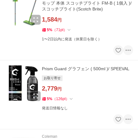
モップ 本体 スコッチブライト FM-B ( 1個入 )/
スコッチブライト(Scotch Brite)
1,584
円
5
%
（
71
pt
）
1〜2日以内に発送（休業日を除く）
Prism Guard グラフェン ( 500ml )/ SPEEVAL
お取り寄せ
2,779
円
5
%
（
126
pt
）
発送日情報なし
Coleman