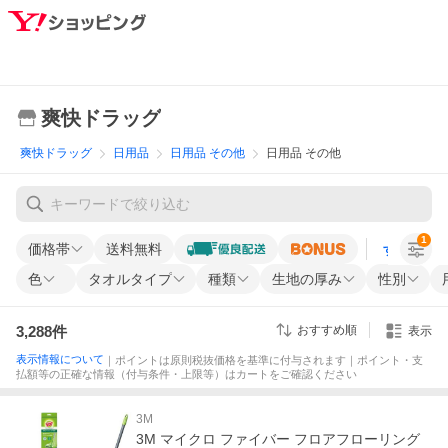
爽快ドラッグ
爽快ドラッグ
日用品
日用品 その他
日用品 その他
1
価格帯
送料無料
すべての条
色
タオルタイプ
種類
生地の厚み
性別
3,288
件
おすすめ順
表示
表示情報について
｜ポイントは原則税抜価格を基準に付与されます｜ポイント・支
払額等の正確な情報（付与条件・上限等）はカートをご確認ください
3M
3M マイクロ ファイバー フロアフローリング