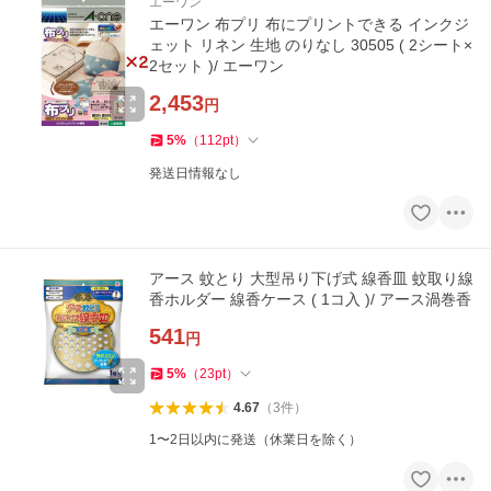
エーワン
エーワン 布プリ 布にプリントできる インクジ
ェット リネン 生地 のりなし 30505 ( 2シート×
2セット )/ エーワン
2,453
円
5
%
（
112
pt
）
発送日情報なし
アース 蚊とり 大型吊り下げ式 線香皿 蚊取り線
香ホルダー 線香ケース ( 1コ入 )/ アース渦巻香
541
円
5
%
（
23
pt
）
4.67
（
3
件
）
1〜2日以内に発送（休業日を除く）