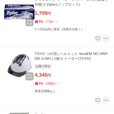
40枚 )/ Ziploc(ジップロック)
1,709
円
5
%
（
77
pt
）
1〜2日以内に発送（休業日を除く）
TOYO つや消しヘルメット VentiEM NO.396F
EM-S-WH ( 1個 )/ トーヨー(TOYO)
お取り寄せ
4,345
円
5
%
（
198
pt
）
発送日情報なし