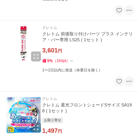
クレトム
クレトム 前後取り付けパーツ プラス インテリ
ア・バー専用 LS25 ( 1セット )
3,601
円
5
%
（
164
pt
）
1〜2日以内に発送（休業日を除く）
クレトム
クレトム 遮光フロントシェードSサイズ SA19
8 ( 1セット )
お取り寄せ
1,497
円