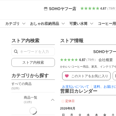
SOHOヤフー店
4.87
（
79
件
カテゴリ
おしゃれ収納用品
可愛い水筒
コーヒー用
ストア内検索
ストア情報
SOHOヤフ
会社概要
4.87
（
79
件
）
ストア内検索
かわいいコーヒー用品、家具、インテリア
カテゴリから探す
このストアをお気に入り
すべての商品
お支払いについて
送料、お届け
(
52
件)
営業日カレンダー
商品一覧
定休日
(
11
件)
2026年8月
日
月
火
水
木
金
土