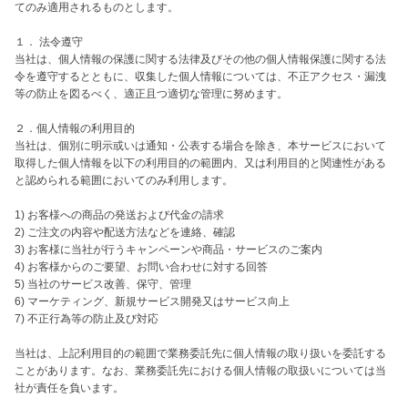
てのみ適用されるものとします。

１． 法令遵守

当社は、個人情報の保護に関する法律及びその他の個人情報保護に関する法
令を遵守するとともに、収集した個人情報については、不正アクセス・漏洩
等の防止を図るべく、適正且つ適切な管理に努めます。

２．個人情報の利用目的

当社は、個別に明示或いは通知・公表する場合を除き、本サービスにおいて
取得した個人情報を以下の利用目的の範囲内、又は利用目的と関連性がある
と認められる範囲においてのみ利用します。

1) お客様への商品の発送および代金の請求

2) ご注文の内容や配送方法などを連絡、確認

3) お客様に当社が行うキャンペーンや商品・サービスのご案内

4) お客様からのご要望、お問い合わせに対する回答

5) 当社のサービス改善、保守、管理

6) マーケティング、新規サービス開発又はサービス向上

7) 不正行為等の防止及び対応

当社は、上記利用目的の範囲で業務委託先に個人情報の取り扱いを委託する
ことがあります。なお、業務委託先における個人情報の取扱いについては当