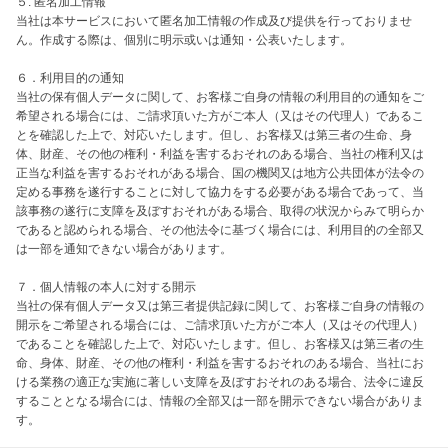
５. 匿名加工情報

当社は本サービスにおいて匿名加工情報の作成及び提供を行っておりませ
ん。作成する際は、個別に明示或いは通知・公表いたします。

６．利用目的の通知

当社の保有個人データに関して、お客様ご自身の情報の利用目的の通知をご
希望される場合には、ご請求頂いた方がご本人（又はその代理人）であるこ
とを確認した上で、対応いたします。但し、お客様又は第三者の生命、身
体、財産、その他の権利・利益を害するおそれのある場合、当社の権利又は
正当な利益を害するおそれがある場合、国の機関又は地方公共団体が法令の
定める事務を遂行することに対して協力をする必要がある場合であって、当
該事務の遂行に支障を及ぼすおそれがある場合、取得の状況からみて明らか
であると認められる場合、その他法令に基づく場合には、利用目的の全部又
は一部を通知できない場合があります。

７．個人情報の本人に対する開示

当社の保有個人データ又は第三者提供記録に関して、お客様ご自身の情報の
開示をご希望される場合には、ご請求頂いた方がご本人（又はその代理人）
であることを確認した上で、対応いたします。但し、お客様又は第三者の生
命、身体、財産、その他の権利・利益を害するおそれのある場合、当社にお
ける業務の適正な実施に著しい支障を及ぼすおそれのある場合、法令に違反
することとなる場合には、情報の全部又は一部を開示できない場合がありま