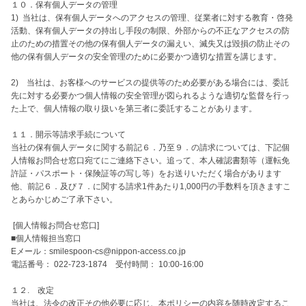
１０．保有個人データの管理

1)  当社は、保有個人データへのアクセスの管理、従業者に対する教育・啓発
活動、保有個人データの持出し手段の制限、外部からの不正なアクセスの防
止のための措置その他の保有個人データの漏えい、滅失又は毀損の防止その
他の保有個人データの安全管理のために必要かつ適切な措置を講じます。

2)　当社は、お客様へのサービスの提供等のため必要がある場合には、委託
先に対する必要かつ個人情報の安全管理が図られるような適切な監督を行っ
た上で、個人情報の取り扱いを第三者に委託することがあります。

１１．開示等請求手続について

当社の保有個人データに関する前記６．乃至９．の請求については、下記個
人情報お問合せ窓口宛てにご連絡下さい。追って、本人確認書類等（運転免
許証・パスポート・保険証等の写し等）をお送りいただく場合があります
他、前記６．及び７．に関する請求1件あたり1,000円の手数料を頂きますこ
とあらかじめご了承下さい。

 [個人情報お問合せ窓口]

■個人情報担当窓口

Eメール：smilespoon-cs@nippon-access.co.jp

電話番号： 022-723-1874　受付時間： 10:00-16:00

１２.　改定

当社は、法令の改正その他必要に応じ、本ポリシーの内容を随時改定するこ