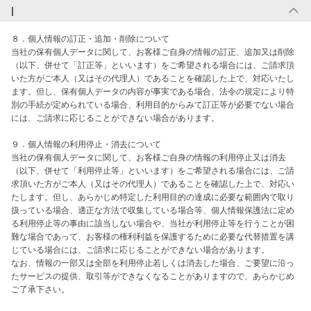
|
８．個人情報の訂正・追加・削除について

当社の保有個人データに関して、お客様ご自身の情報の訂正、追加又は削除
（以下、併せて「訂正等」といいます）をご希望される場合には、ご請求頂
いた方がご本人（又はその代理人）であることを確認した上で、対応いたし
ます。但し、保有個人データの内容が事実である場合、法令の規定により特
別の手続が定められている場合、利用目的からみて訂正等が必要でない場合
には、ご請求に応じることができない場合があります。

９．個人情報の利用停止・消去について

当社の保有個人データに関して、お客様ご自身の情報の利用停止又は消去
（以下、併せて「利用停止等」といいます）をご希望される場合には、ご請
求頂いた方がご本人（又はその代理人）であることを確認した上で、対応い
たします。但し、あらかじめ特定した利用目的の達成に必要な範囲内で取り
扱っている場合、適正な方法で収集している場合等、個人情報保護法に定め
る利用停止等の事由に該当しない場合や、当社が利用停止等を行うことが困
難な場合であって、お客様の権利利益を保護するために必要な代替措置を講
じている場合には、ご請求に応じることができない場合があります。

なお、情報の一部又は全部を利用停止若しくは消去した場合、ご要望に沿っ
たサービスの提供、取引等ができなくなることがありますので、あらかじめ
ご了承下さい。
