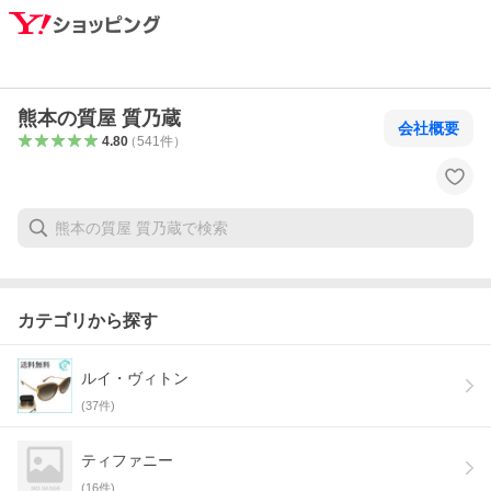
熊本の質屋 質乃蔵
会社概要
4.80
（
541
件
）
カテゴリから探す
ルイ・ヴィトン
(
37
件)
ティファニー
(
16
件)