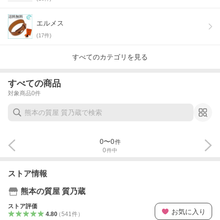
エルメス
(
17
件)
すべてのカテゴリを見る
すべての商品
対象商品
0
件
0
〜
0
件
0
件中
ストア情報
熊本の質屋 質乃蔵
ストア評価
お気に入り
4.80
（
541
件
）