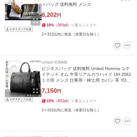
ィバッグ 送料無料 メンズ
6,202
円
10
%
（
565
pt
）
要エントリー
2〜3日以内に発送（休業日を除く）
United HOMME
ビジネスバッグ 送料無料 United Homme ユナ
イテッド オム 牛革リアルカウハイド UH-2061
１０倍 メンズ 仕事用・紳士用 カバン 革 YDK
G smtb-s 2061
7,150
円
10
%
（
652
pt
）
要エントリー
2〜3日以内に発送（休業日を除く）