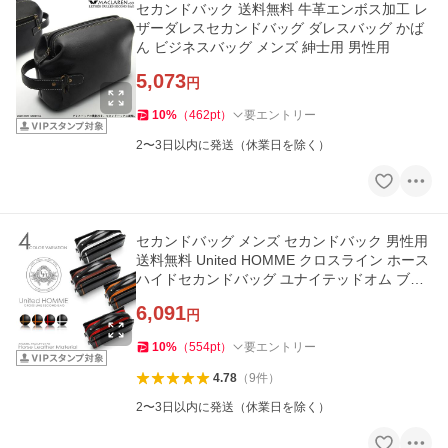
セカンドバック 送料無料 牛革エンボス加工 レ
ザーダレスセカンドバッグ ダレスバッグ かば
ん ビジネスバッグ メンズ 紳士用 男性用
5,073
円
10
%
（
462
pt
）
要エントリー
2〜3日以内に発送（休業日を除く）
セカンドバッグ メンズ セカンドバック 男性用
送料無料 United HOMME クロスライン ホース
ハイドセカンドバッグ ユナイテッドオム ブラ
ンド 人気 kaban
6,091
円
10
%
（
554
pt
）
要エントリー
4.78
（
9
件
）
2〜3日以内に発送（休業日を除く）