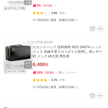
5
%
（
227
pt
）
3.00
（
6
件
）
2〜3日以内に発送（休業日を除く）
CASTELBAJAC
セカンドバッグ 送料無料 RED SMITH レッド
スミス 高級牛革クロコダイル型押し 革レザー
鰐 メンズ 紳士用 男性用
6,400
円
10
%
（
583
pt
）
要エントリー
3.75
（
4
件
）
2〜3日以内に発送（休業日を除く）