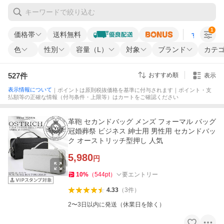
1
価格帯
送料無料
すべての条
色
性別
容量（L）
対象
ブランド
カテ
527
件
おすすめ順
表示
表示情報について
｜ポイントは原則税抜価格を基準に付与されます｜ポイント・支
払額等の正確な情報（付与条件・上限等）はカートをご確認ください
革鞄 セカンドバッグ メンズ フォーマル バッグ
冠婚葬祭 ビジネス 紳士用 男性用 セカンドバッ
ク オーストリッチ型押し 人気
5,980
円
10
%
（
544
pt
）
要エントリー
4.33
（
3
件
）
2〜3日以内に発送（休業日を除く）