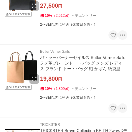
ン 鞄 シンプル
27,500
円
10
%
（
2,512
pt
）
要エントリー
2〜3日以内に発送（休業日を除く）
Butler Verner Sails
バトラーバーナーセイルズ Butler Verner Sails
ヌメ革プレーントート バッグ メンズ レディー
ス ブランド トートバッグ 鞄 かばん 紙袋型 無
地 日本製
19,800
円
10
%
（
1,809
pt
）
要エントリー
2〜3日以内に発送（休業日を除く）
TRICKSTER
TRICKSTER Brave Collection KEITH 2wayボデ