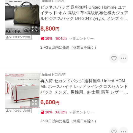
United HOMME
ビジネスバッグ 送料無料 United Homme ユナ
イテッド オム 高級牛革×高級帆布仕様カジュア
ルビジネスバッグ UH-2042 かばん メンズ 仕
事用・紳士用 キャン
8,800
円
10
%
（
804
pt
）
要エントリー
2〜3日以内に発送（休業日を除く）
United HOMME
再入荷 セカンドバッグ 送料無料 United HOM
ME ホースハイド レッドラインクロスセカンド
バック メンズ、男性用、紳士用 馬革 レザー ユ
ナイテッドオム 白
6,600
円
10
%
（
603
pt
）
要エントリー
2〜3日以内に発送（休業日を除く）