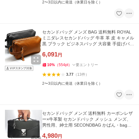
2〜3日以内に発送（休業日を除く）
セカンドバッグ メンズ BAG 送料無料 ROYAL
ミニダレスセカンドバッグ 牛革 革 皮 キャメル
黒 ブラック ビジネスバッグ 大容量 手提げバッ
グ バレンタイン
6,091
円
10
%
（
554
pt
）
要エントリー
3.77
（
13
件
）
2〜3日以内に発送（休業日を除く）
セカンドバッグ メンズ 送料無料 カーボンレザ
ー×牛革製 セカンドバック メッシュ メンズ、
男性用、紳士用 SECONDBAG かばん・bag・
革鞄・カバン MESH F
4,980
円