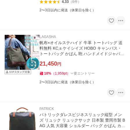
4.33
（
6
件
）
2〜3日以内に発送（休業日を除く）
LAGASHA
帆布×オイルステハイド 牛革 トートバッグ 送
料無料 KC,s ケイシイズ HOBO キャンバス・
トートバッグ かばん 鞄 ハンドメイドジャパン
日本製 国産
21,450
円
10
%
（
1,959
pt
）
要エントリー
2〜3日以内に発送（休業日を除く）
PATRICK
パトリックダレスビジネスリュック縦型 メン
ズ リュック リュックサック 日本製 豊岡市製 B
AG 人気 大容量 ショルダー バッグ かばん カバ