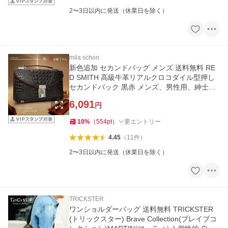
2〜3日以内に発送（休業日を除く）
mila schon
新色追加 セカンドバッグ メンズ 送料無料 RE
D SMITH 高級牛革リアルクロコダイル型押し
セカンドバック 黒赤 メンズ、男性用、紳士用
レッドスミス かばん
6,091
円
10
%
（
554
pt
）
要エントリー
4.45
（
11
件
）
2〜3日以内に発送（休業日を除く）
TRICKSTER
ワンショルダーバッグ 送料無料 TRICKSTER
(トリックスター) Brave Collection(ブレイブコ