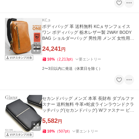
KC,s
ボディバッグ 革 送料無料 KC,s サンフェイス
ワン ボディバッグ 栃木レザー製 2WAY BODY
BAG ショルダーバッグ 男性用 メンズ 女性用
レディース 本
24,241
円
10
%
（
2,213
pt
）
要エントリー
2〜3日以内に発送（休業日を除く）
セカンドバッグ メンズ 本革 長財布 ダブルファ
スナー 送料無料 牛革×蛇皮ラインラウンドクラ
ッチバッグ(セカンドバッグ) Wファスナー ビ
ジネス 通勤 ラウン
5,582
円
10
%
（
507
pt
）
要エントリー