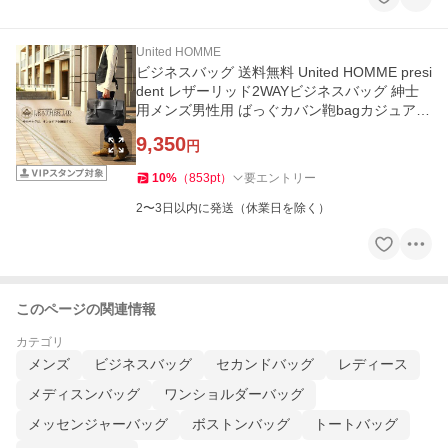
United HOMME
ビジネスバッグ 送料無料 United HOMME presi
dent レザーリッド2WAYビジネスバッグ 紳士
用メンズ男性用 ばっぐカバン鞄bagカジュアル
バッグ新作 本革 新社会人
9,350
円
10
%
（
853
pt
）
要エントリー
2〜3日以内に発送（休業日を除く）
このページの関連情報
カテゴリ
メンズ
ビジネスバッグ
セカンドバッグ
レディース
メディスンバッグ
ワンショルダーバッグ
メッセンジャーバッグ
ボストンバッグ
トートバッグ