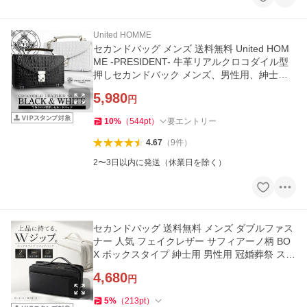
United HOMME
セカンドバッグ メンズ 送料無料 United HOM
ME -PRESIDENT- 牛革リアルクロコダイル型
押しセカンドバック メンズ、男性用、紳士用
ユナイテッドオム かばん
5,980
円
10
%
（
544
pt
）
要エントリー
4.67
（
9
件
）
2〜3日以内に発送（休業日を除く）
セカンドバッグ 送料無料 メンズ ダブルファス
ナー 人気 フェイクレザー サフィアーノ柄 BO
X ボックスタイプ 紳士用 男性用 冠婚葬祭 スク
エアタイプ
4,680
円
5
%
（
213
pt
）