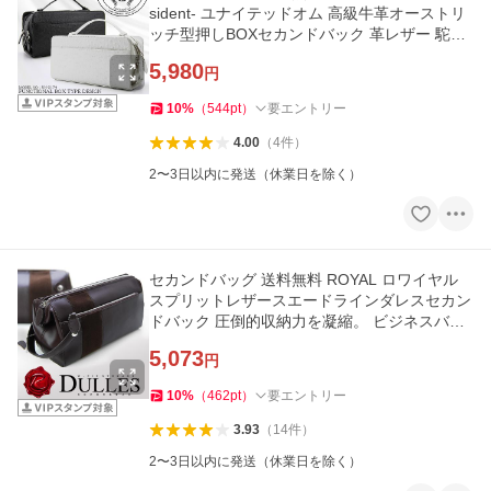
sident- ユナイテッドオム 高級牛革オーストリ
ッチ型押しBOXセカンドバック 革レザー 駝鳥
メンズ、紳士用、男
5,980
円
10
%
（
544
pt
）
要エントリー
4.00
（
4
件
）
2〜3日以内に発送（休業日を除く）
セカンドバッグ 送料無料 ROYAL ロワイヤル
スプリットレザースエードラインダレスセカン
ドバック 圧倒的収納力を凝縮。 ビジネスバッ
グ
5,073
円
10
%
（
462
pt
）
要エントリー
3.93
（
14
件
）
2〜3日以内に発送（休業日を除く）