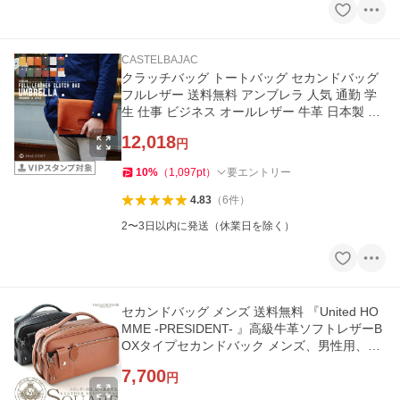
CASTELBAJAC
クラッチバッグ トートバッグ セカンドバッグ
フルレザー 送料無料 アンブレラ 人気 通勤 学
生 仕事 ビジネス オールレザー 牛革 日本製 メ
ンズ
12,018
円
10
%
（
1,097
pt
）
要エントリー
4.83
（
6
件
）
2〜3日以内に発送（休業日を除く）
セカンドバッグ メンズ 送料無料 『United HO
MME -PRESIDENT- 』高級牛革ソフトレザーB
OXタイプセカンドバック メンズ、男性用、紳
士用 ユナイテッドオム か
7,700
円