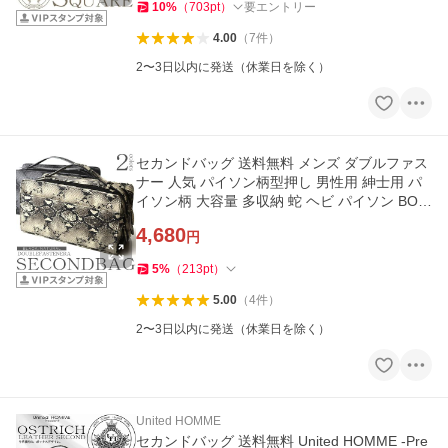
10
%
（
703
pt
）
要エントリー
4.00
（
7
件
）
2〜3日以内に発送（休業日を除く）
セカンドバッグ 送料無料 メンズ ダブルファス
ナー 人気 パイソン柄型押し 男性用 紳士用 パ
イソン柄 大容量 多収納 蛇 ヘビ パイソン BOX
ボック
4,680
円
5
%
（
213
pt
）
5.00
（
4
件
）
2〜3日以内に発送（休業日を除く）
United HOMME
セカンドバッグ 送料無料 United HOMME -Pre