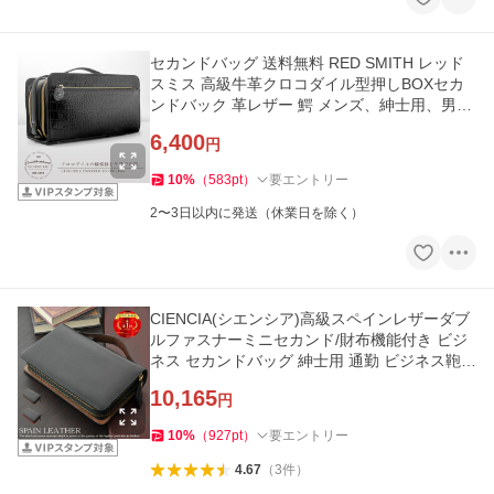
セカンドバッグ 送料無料 RED SMITH レッド
スミス 高級牛革クロコダイル型押しBOXセカ
ンドバック 革レザー 鰐 メンズ、紳士用、男性
用 BOXボックスタイプ
6,400
円
10
%
（
583
pt
）
要エントリー
2〜3日以内に発送（休業日を除く）
CIENCIA(シエンシア)高級スペインレザーダブ
ルファスナーミニセカンド/財布機能付き ビジ
ネス セカンドバッグ 紳士用 通勤 ビジネス鞄
カバン 本革 牛革 ラウン
10,165
円
10
%
（
927
pt
）
要エントリー
4.67
（
3
件
）