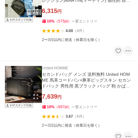
レクション)MARTIN(マーティン) 個性的 自転
車 メッセンジャーバッ
6,315
円
10
%
（
575
pt
）
要エントリー
4.00
（
4
件
）
2〜3日以内に発送（休業日を除く）
United HOMME
セカンドバッグ メンズ 送料無料 United HOM
ME 馬革コードバン×豚革ピッグスキン セカン
ドバック 男性用 黒ブラック バッグ 鞄 かばん
bag 馬皮 レザー 男性
7,639
円
10
%
（
697
pt
）
要エントリー
3.67
（
6
件
）
2〜3日以内に発送（休業日を除く）