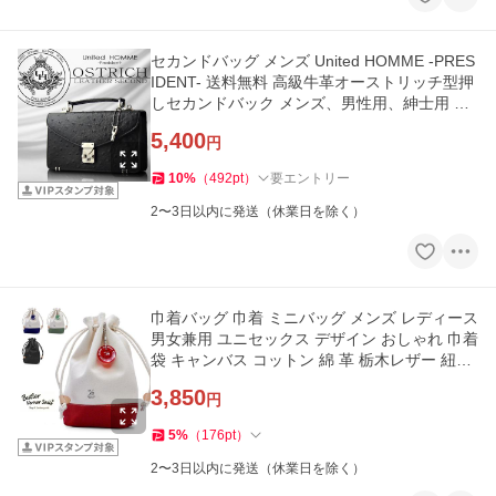
セカンドバッグ メンズ United HOMME -PRES
IDENT- 送料無料 高級牛革オーストリッチ型押
しセカンドバック メンズ、男性用、紳士用 ユ
ナイテッドオム かば
5,400
円
10
%
（
492
pt
）
要エントリー
2〜3日以内に発送（休業日を除く）
巾着バッグ 巾着 ミニバッグ メンズ レディース
男女兼用 ユニセックス デザイン おしゃれ 巾着
袋 キャンバス コットン 綿 革 栃木レザー 紐止
め
3,850
円
5
%
（
176
pt
）
2〜3日以内に発送（休業日を除く）