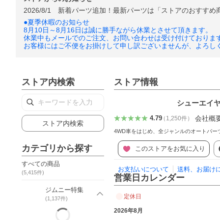
2026/8/1 新着パーツ追加！最新パーツは「ストアのおすすめ
●夏季休暇のお知らせ
8月10日～8月16日は誠に勝手ながら休業とさせて頂きます。
休業中もメールでのご注文、お問い合わせは受け付けております
お客様にはご不便をお掛けして申し訳ございませんが、よろし
ストア内検索
ストア情報
シューエイ
会社概
4.79
（
1,250
件
）
ストア内検索
4WD車をはじめ、全ジャンルのオートパー
カテゴリから探す
このストアをお気に入り
すべての商品
お支払いについて
送料、お届け
(
5,415
件)
営業日カレンダー
ジムニー特集
定休日
(
1,137
件)
2026年8月