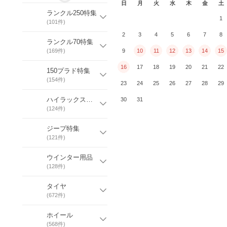
日
月
火
水
木
金
土
ランクル250特集
1
(
101
件)
2
3
4
5
6
7
8
ランクル70特集
(
169
件)
9
10
11
12
13
14
15
16
17
18
19
20
21
22
150プラド特集
(
154
件)
23
24
25
26
27
28
29
ハイラックス特集
30
31
(
124
件)
ジープ特集
(
121
件)
ウインター用品
(
128
件)
タイヤ
(
672
件)
ホイール
(
568
件)