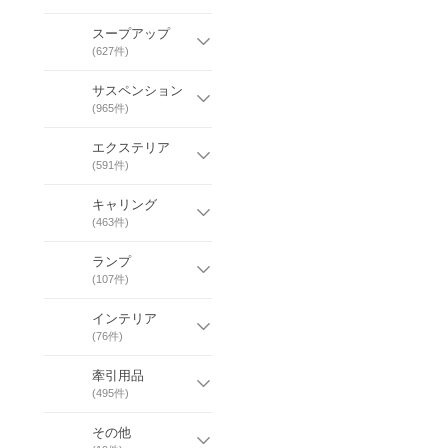
スープアップ
(
627
件)
サスペンション
(
965
件)
エクステリア
(
591
件)
キャリング
(
463
件)
ランプ
(
107
件)
インテリア
(
76
件)
牽引用品
(
495
件)
その他