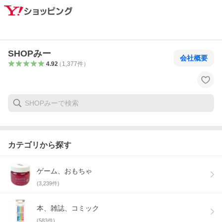
SHOPみー
会社概要
4.92
（
1,377
件
）
カテゴリから探す
ゲーム、おもちゃ
(
3,239
件)
本、雑誌、コミック
(
583
件)