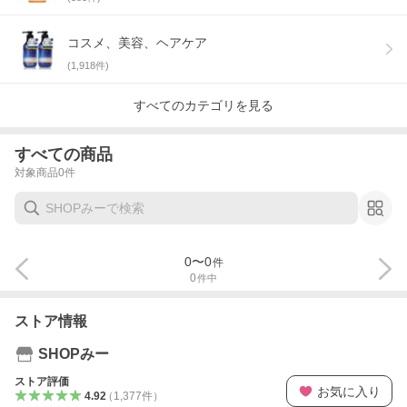
コスメ、美容、ヘアケア
(
1,918
件)
すべてのカテゴリを見る
すべての商品
対象商品
0
件
0
〜
0
件
0
件中
ストア情報
SHOPみー
ストア評価
お気に入り
4.92
（
1,377
件
）