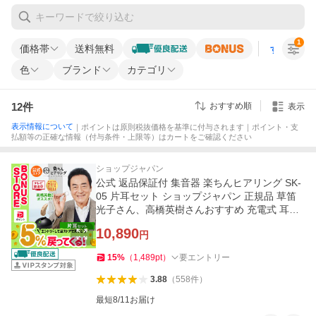
1
価格帯
送料無料
すべての条
色
ブランド
カテゴリ
12
件
おすすめ順
表示
表示情報について
｜ポイントは原則税抜価格を基準に付与されます｜ポイント・支
払額等の正確な情報（付与条件・上限等）はカートをご確認ください
ショップジャパン
公式 返品保証付 集音器 楽ちんヒアリング SK-
05 片耳セット ショップジャパン 正規品 草笛
光子さん、高橋英樹さんおすすめ 充電式 耳掛
け式
10,890
円
15
%
（
1,489
pt
）
要エントリー
3.88
（
558
件
）
最短8/11お届け