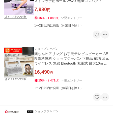
ストレッチ用ポール 2WAY 軽量コンパクト 簡
単 リラックス 姿勢ケア
7,980
円
15
%
（
1,088
pt
）
要エントリー
1〜2日以内に発送（休業日を除く）
ショップジャパン
楽ちんヒアリング お手元テレビスピーカー AE
R 送料無料 ショップジャパン 正規品 補聴 耳元
ワイヤレス 無線 Bluetooth 充電式 最大10m コ
ンパクト 2面設置型
16,490
円
15
%
（
2,471
pt
）
要エントリー
1〜2日以内に発送（休業日を除く）
ショップジャパン