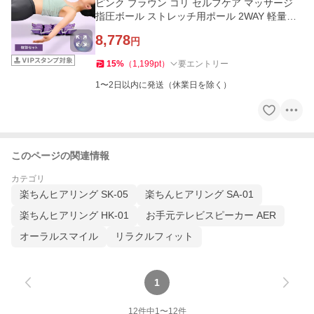
ピンク ブラウン コリ セルフケア マッサージ
指圧ボール ストレッチ用ポール 2WAY 軽量コ
ンパクト 簡単
8,778
円
15
%
（
1,199
pt
）
要エントリー
1〜2日以内に発送（休業日を除く）
このページの関連情報
カテゴリ
楽ちんヒアリング SK-05
楽ちんヒアリング SA-01
楽ちんヒアリング HK-01
お手元テレビスピーカー AER
オーラルスマイル
リラクルフィット
1
12
件中
1
〜
12
件