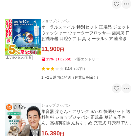
ショップジャパン
オーラルスマイル 特別セット 正規品 ジェット
ウォッシャー ウォーターフロッサ― 歯周病 口
腔洗浄器 口腔ケア 口臭 オーラルケア 歯磨き
水磨き 歯みがき
11,900
円
15
%
（
1,625
pt
）
要エントリー
3.14
（
57
件
）
1〜2日以内に発送（休業日を除く）
ショップジャパン
集音器 楽ちんヒアリング SA-01 快適セット 送
料無料 ショップジャパン 正規品 草笛光子さ
ん、高橋英樹さんおすすめ 充電式 耳穴型 TV通
販 軽量 新色登場！
16,390
円