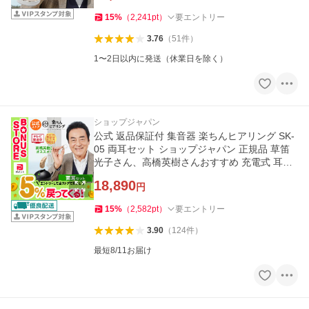
15
%
（
2,241
pt
）
要エントリー
3.76
（
51
件
）
1〜2日以内に発送（休業日を除く）
ショップジャパン
公式 返品保証付 集音器 楽ちんヒアリング SK-
05 両耳セット ショップジャパン 正規品 草笛
光子さん、高橋英樹さんおすすめ 充電式 耳掛
け式
18,890
円
15
%
（
2,582
pt
）
要エントリー
3.90
（
124
件
）
最短8/11お届け