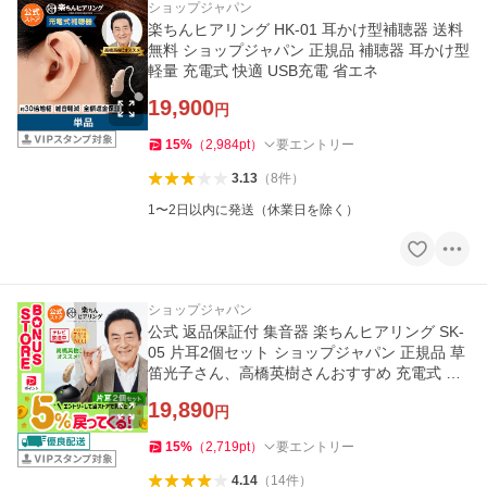
ショップジャパン
楽ちんヒアリング HK-01 耳かけ型補聴器 送料
無料 ショップジャパン 正規品 補聴器 耳かけ型
軽量 充電式 快適 USB充電 省エネ
19,900
円
15
%
（
2,984
pt
）
要エントリー
3.13
（
8
件
）
1〜2日以内に発送（休業日を除く）
ショップジャパン
公式 返品保証付 集音器 楽ちんヒアリング SK-
05 片耳2個セット ショップジャパン 正規品 草
笛光子さん、高橋英樹さんおすすめ 充電式 耳
掛け式
19,890
円
15
%
（
2,719
pt
）
要エントリー
4.14
（
14
件
）