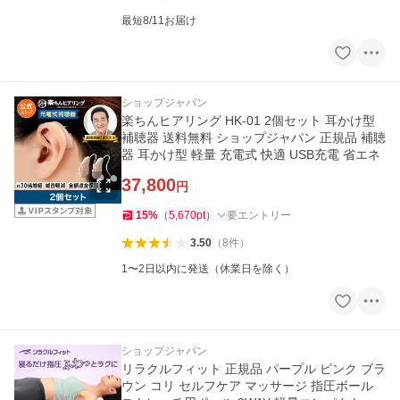
最短8/11お届け
ショップジャパン
楽ちんヒアリング HK-01 2個セット 耳かけ型
補聴器 送料無料 ショップジャパン 正規品 補聴
器 耳かけ型 軽量 充電式 快適 USB充電 省エネ
37,800
円
15
%
（
5,670
pt
）
要エントリー
3.50
（
8
件
）
1〜2日以内に発送（休業日を除く）
ショップジャパン
リラクルフィット 正規品 パープル ピンク ブラ
ウン コリ セルフケア マッサージ 指圧ボール