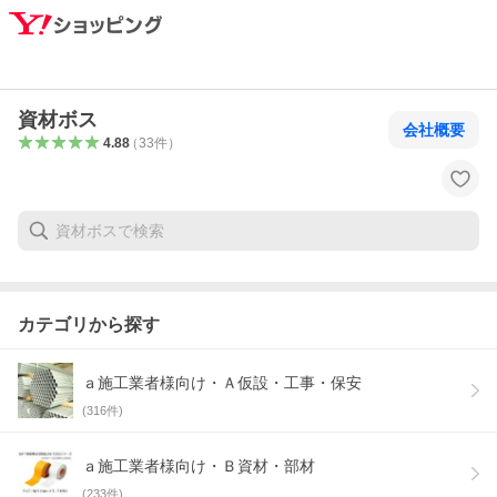
資材ボス
会社概要
4.88
（
33
件
）
カテゴリから探す
ａ施工業者様向け・Ａ仮設・工事・保安
(
316
件)
ａ施工業者様向け・Ｂ資材・部材
(
233
件)