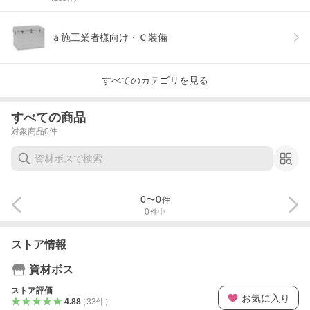
ａ施工業者様向け・Ｃ装備
すべてのカテゴリを見る
すべての商品
対象商品
0
件
0
〜
0
件
0
件中
ストア情報
資材ボス
ストア評価
お気に入り
4.88
（
33
件
）