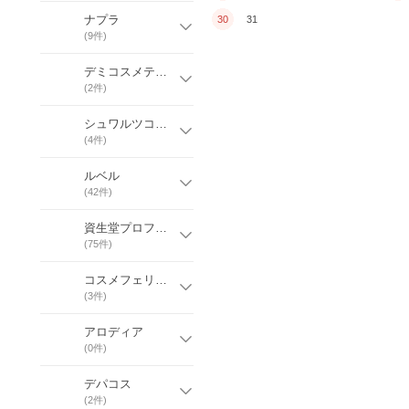
ナプラ
30
31
(
9
件)
デミコスメティクス
(
2
件)
シュワルツコフプロフェッショナル
(
4
件)
ルベル
(
42
件)
資生堂プロフェッショナル
(
75
件)
コスメフェリーチェ
(
3
件)
アロディア
(
0
件)
デパコス
(
2
件)