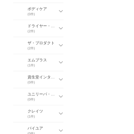
ボディケア
(
0
件)
ドライヤー・ヘアアイロン
(
2
件)
ザ・プロダクト
(
2
件)
エムプラス
(
1
件)
資生堂インターナショナル
(
0
件)
ユニリーバ・ジャパン
(
0
件)
クレイツ
(
1
件)
バイユア
(
0
件)