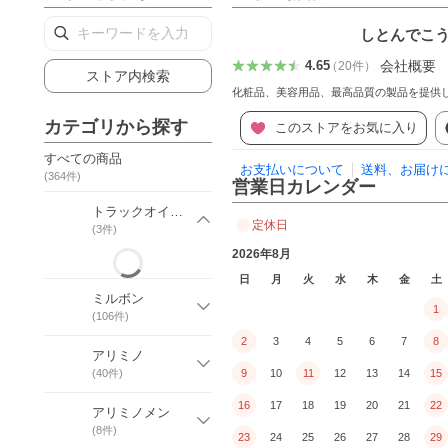
しとんでこ
会社概要
4.65
（
20
件
）
ストア内検索
化粧品、美容用品、最高品質の製品を提供
カテゴリから探す
このストアをお気に入り
すべての商品
お支払いについて
送料、お届け
(
364
件)
営業日カレンダー
トラックオイル[ジョエルロティ]
定休日
(
3
件)
2026年8月
日
月
火
水
木
金
土
ミルボン
1
(
106
件)
2
3
4
5
6
7
8
アリミノ
(
40
件)
9
10
11
12
13
14
15
16
17
18
19
20
21
22
アリミノメン
(
8
件)
23
24
25
26
27
28
29