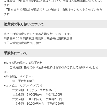
ご注文後、5日営業日以内にお振込ください。商品は入金確認後の出荷となり
ます。

※7日を過ぎて振込みが確認できない場合は、自動キャンセルをさせていただ
ます。
消費税の取り扱いについて
当店では消費税を含んだ価格表示を行っております。

消費税率 10％ 消費税計算順序 １商品毎に消費税計算

１円未満消費税端数 切り捨て
手数料について
■銀行振込の場合の振込手数料

　　ご利用銀行指定の振り込み手数料はお客様のご負担でお願いいたしま
す。

■銀行振込（ペイジー）

　　一律　手数料150円

■コンビニ（セブン-イレブン）

　　　注文金額　1円から　手数料150円

　　　注文金額　2,000円から　手数料170円

　　　注文金額　3,000円から　手数料200円

　　　注文金額　10,000円から　手数料250円
