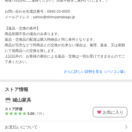
着後7日以内にご連絡ください。別途手順をご案内いたします。）

お問い合わせ先電話番号：0940-33-0005

メールアドレス：yahoo@shiroyamakagu.jp

【返品・交換の条件】

商品初期不良の場合のみ承ります。

返品・交換品の配達は購入時納品と同じ条件となります。

商品が完売などで同商品との交換が出来ない場合は、修理、返金、又は差額
にて他商品への交換を致します。

上記以外の、お客様の都合による返品・交換は一切お受けできませんのでご
了承ください。
さらに詳しい説明を見る（パソコン版）
ストア情報
城山家具
ストア評価
お気に入り
5.00
（
7
件
）
お支払いについて