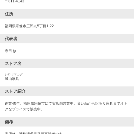
〒
811-4143
住所
福岡県宗像市三郎丸5丁目1-22
代表者
寺田 修
ストア名
シロヤマカグ
城山家具
ストア紹介
創業40年、福岡県宗像市にて実店舗営業中。良い品から訳あり家具までオト
クなプライスで販売中。
備考