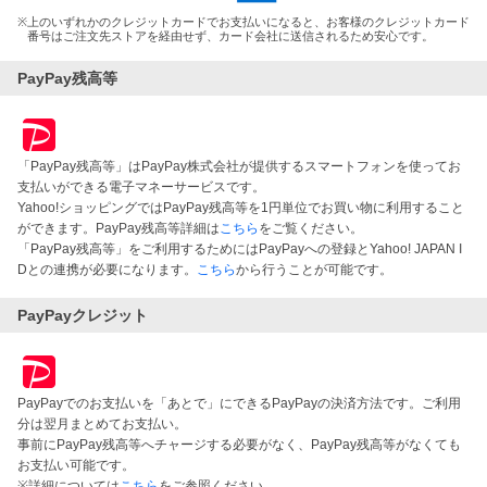
※
上のいずれかのクレジットカードでお支払いになると、お客様のクレジットカード
番号はご注文先ストアを経由せず、カード会社に送信されるため安心です。
PayPay残高等
「PayPay残高等」はPayPay株式会社が提供するスマートフォンを使ってお
支払いができる電子マネーサービスです。
Yahoo!ショッピングではPayPay残高等を1円単位でお買い物に利用すること
ができます。PayPay残高等詳細は
こちら
をご覧ください。
「PayPay残高等」をご利用するためにはPayPayへの登録とYahoo! JAPAN I
Dとの連携が必要になります。
こちら
から行うことが可能です。
PayPayクレジット
PayPayでのお支払いを「あとで」にできるPayPayの決済方法です。ご利用
分は翌月まとめてお支払い。
事前にPayPay残高等へチャージする必要がなく、PayPay残高等がなくても
お支払い可能です。
※詳細については
こちら
をご参照ください。