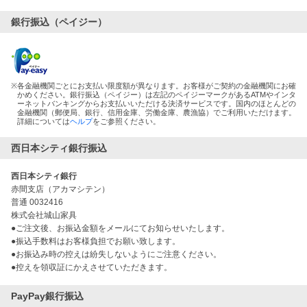
銀行振込（ペイジー）
※
各金融機関ごとにお支払い限度額が異なります。お客様がご契約の金融機関にお確
かめください。銀行振込（ペイジー）は左記のペイジーマークがあるATMやインタ
ーネットバンキングからお支払いいただける決済サービスです。国内のほとんどの
金融機関（郵便局、銀行、信用金庫、労働金庫、農漁協）でご利用いただけます。
詳細については
ヘルプ
をご参照ください。
西日本シティ銀行振込
西日本シティ銀行
赤間支店（アカマシテン）
普通 0032416
株式会社城山家具
●ご注文後、お振込金額をメールにてお知らせいたします。
●振込手数料はお客様負担でお願い致します。
●お振込み時の控えは紛失しないようにご注意ください。
●控えを領収証にかえさせていただきます。
PayPay銀行振込