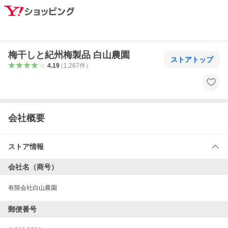
梅干しと紀州梅製品 白山農園
ストアトップ
4.19
（
1,267
件
）
会社概要
ストア情報
会社名（商号）
有限会社白山農園
郵便番号