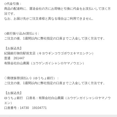
◇代金引換：

商品の配達時に、運送会社の方にお荷物と引換に代金をお支払いして頂く方
法です。

なお、お届け先がご注文者様と異なる場合はご利用できません。

◇銀行振り込み(前払い)：

ご注文の後、1週間以内に弊社指定の口座までご入金して頂く方法です。

【お振込先】

紀陽銀行御坊駅前支店（キヨウギンコウゴボウエキマエシテン）　

普通　261447　

有限会社白山農園（ユウゲンガイシャシロヤマノウエン）

◇郵便振替(前払い)（ゆうちょ銀行）：

ご注文の後、1週間以内に弊社指定の口座までご入金して頂く方法です。

【お振込先】

ゆうちょ銀行　口座名：有限会社白山農園（ユウゲンガイシャシロヤマノウ
エン）　

口座番号：14730　19104771