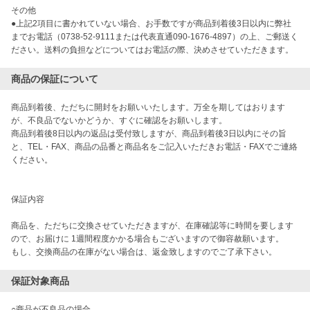
その他

●上記2項目に書かれていない場合、お手数ですが商品到着後3日以内に弊社
までお電話（0738-52-9111または代表直通090-1676-4897）の上、ご郵送く
ださい。送料の負担などについてはお電話の際、決めさせていただきます。
商品の保証について
商品到着後、ただちに開封をお願いいたします。万全を期してはおります
が、不良品でないかどうか、すぐに確認をお願いします。

商品到着後8日以内の返品は受付致しますが、商品到着後3日以内にその旨
と、TEL・FAX、商品の品番と商品名をご記入いただきお電話・FAXでご連絡
ください。

保証内容

商品を、ただちに交換させていただきますが、在庫確認等に時間を要します
ので、お届けに 1週間程度かかる場合もございますので御容赦願います。

もし、交換商品の在庫がない場合は、返金致しますのでご了承下さい。
保証対象商品
○商品が不良品の場合
