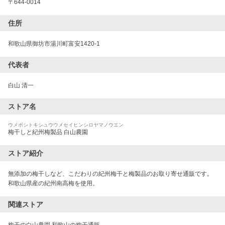
〒
644-0014
住所
和歌山県御坊市湯川町富安1420-1
代表者
白山 清一
ストア名
ウメボシトキシュウウメセイヒンシロヤマノウエン
梅干しと紀州梅製品 白山農園
ストア紹介
無添加の梅干しなど、こだわりの紀州梅干と梅製品のお取り寄せ通販です。
和歌山県産の紀州南高梅を使用。
関連ストア