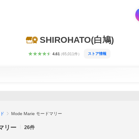
SHIROHATO(白鳩)
ストア情報
4.61
（
65,011
件
）
ド
Mode Marie モードマリー
ドマリー
26
件