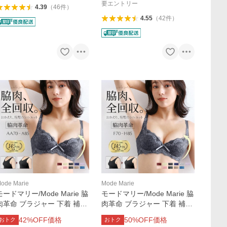
要エントリー
4.39
（
46
件
）
4.55
（
42
件
）
ode Marie
Mode Marie
モードマリー/Mode Marie 脇
モードマリー/Mode Marie 脇
肉革命 ブラジャー 下着 補正
肉革命 ブラジャー 下着 補正
下着 補正 補整 62408コレク
下着 補正 補整 62408コレク
42
%OFF価格
50
%OFF価格
おトク
おトク
ション 3/4カップ AAA 育乳
ション FGH 育乳 谷間メイク