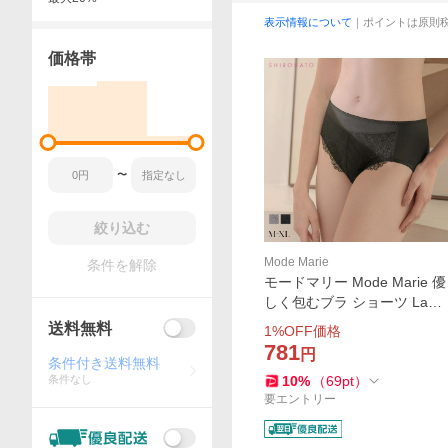
表示情報について
｜ポイントは原則
価格帯
〜
絞り込む
Mode Marie
条件を解除
モードマリー Mode Marie 優
しく包むブラ ショーツ Laur
a コレクション ショーツ ノ
送料無料
1
%OFF価格
ーマル 脇肉革命 スタンダー
781
円
ド
条件付き送料無料
条件なし
10
%
（
69
pt
）
要エントリー