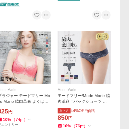
ode Marie
Mode Marie
ブラジャー モードマリー Mo
モードマリー/Mode Marie 脇
de Marie 脇肉革命 よくばり
肉革命 Tバックショーツ 下
フィット エルダーフラワー
着 パンツ 62408コレクショ
825
44
%OFF価格
おトク
円
刺繍 3/4カップ 脇高 脇肉 下
ン M L XL
850
円
着 補正 補整 ハミ肉 単品 大
10
%
（
74
pt
）
きいサイズ
要エントリー
10
%
（
76
pt
）