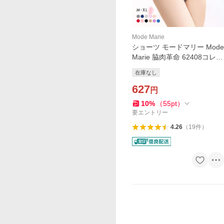
Mode Marie
ショーツ モードマリー Mode
Marie 脇肉革命 62408コレク
ション ボーイレッグサニタ
在庫なし
リーショーツ M L XL
627
円
10
%
（
55
pt
）
要エントリー
4.26
（
19
件
）