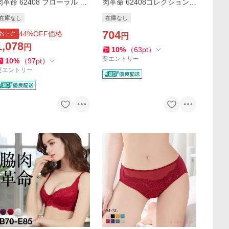
肉革命 62408 フローラル コ
肉革命 62408コレクション T
レクション Tバックショーツ
バックショーツ M L XL RE P
在庫なし
在庫なし
 L XL
U WH
704
44
%OFF価格
おトク
円
1,078
円
10
%
（
63
pt
）
要エントリー
10
%
（
97
pt
）
要エントリー