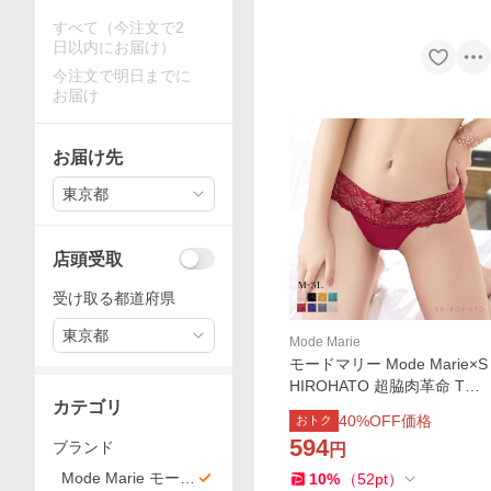
すべて（今注文で2
日以内にお届け）
今注文で明日までに
お届け
お届け先
東京都
店頭受取
受け取る都道府県
東京都
Mode Marie
モードマリー Mode Marie×S
HIROHATO 超脇肉革命 Tバ
カテゴリ
ック ショーツ レース M L LL
40
%OFF価格
おトク
3L タンガ ソング 単品
594
ブランド
円
Mode Marie モード
10
%
（
52
pt
）