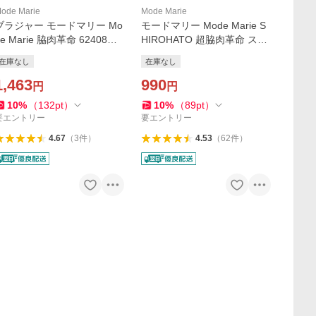
ode Marie
Mode Marie
ブラジャー モードマリー Mo
モードマリー Mode Marie S
de Marie 脇肉革命 62408コ
HIROHATO 超脇肉革命 スタ
レクション 3/4カップ 補正
ンダード ショーツ M L LL 3L
在庫なし
在庫なし
補整 下着
レース 単品 大きいサイズ
1,463
990
円
円
10
%
（
132
pt
）
10
%
（
89
pt
）
要エントリー
要エントリー
4.67
（
3
件
）
4.53
（
62
件
）