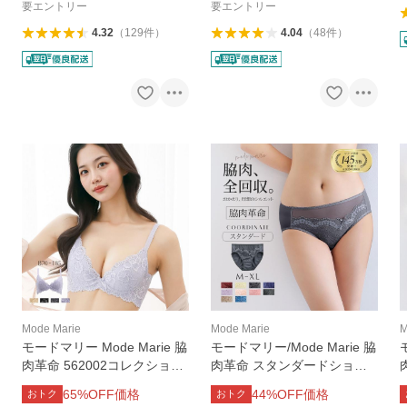
要エントリー
要エントリー
4.32
（
129
件
）
4.04
（
48
件
）
Mode Marie
Mode Marie
M
モードマリー Mode Marie 脇
モードマリー/Mode Marie 脇
肉革命 562002コレクション
肉革命 スタンダードショー
3/4カップブラジャー バスト
ツ 下着 パンツ 62408コレク
65
%OFF価格
44
%OFF価格
おトク
おトク
アップ 補正下着 補整下着 大
ション M L XL [ 大きいサイ