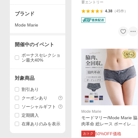
マリー
要エントリー
4.38
（
45
件
）
ブランド
Mode Marie
開催中のイベント
ボーナスセレクショ
ン最大40%
対象商品
割引あり
クーポンあり
ソーシャルギフト
Mode Marie
定期購入
モードマリー/Mode Marie 脇
在庫ありのみを表示
肉革命 総レース ボーイレッ
グショーツ 下着 パンツ 6240
50
%OFF価格
おトク
8コレクション M L XL