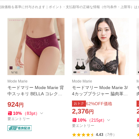
税抜価格を基準に付与されます｜ポイント・支払額等の正確な情報（付与条件・上限等）は
Mode Marie
Mode Marie
M
モードマリー Mode Marie 背
モードマリー Mode Marie 3/
中スッキリ BELLA コレクシ
4カップブラジャー 脇肉革命
ョン ノーマルショーツ 脇肉
62408 フローラル コレクシ
924
62
%OFF価格
おトク
円
革命
ョン
2,376
円
10
%
（
83
pt
）
要エントリー
10
%
（
215
pt
）
要エントリー
4.43
（
7
件
）