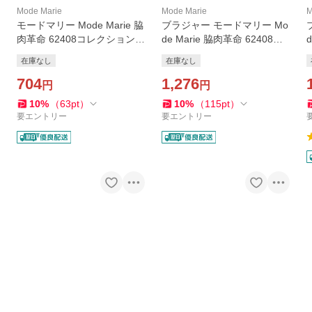
Mode Marie
Mode Marie
M
モードマリー Mode Marie 脇
ブラジャー モードマリー Mo
肉革命 62408コレクション
de Marie 脇肉革命 62408コ
ノーマルショーツ RE WH P
レクション 3/4カップ AAA
在庫なし
在庫なし
U
補正
704
1,276
円
円
10
%
（
63
pt
）
10
%
（
115
pt
）
要エントリー
要エントリー