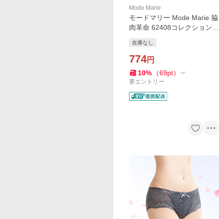
Mode Marie
モードマリー Mode Marie 脇
肉革命 62408コレクション
総レースボーイレッグショー
在庫なし
ツ M L XL RE WH PU
774
円
10
%
（
69
pt
）
要エントリー