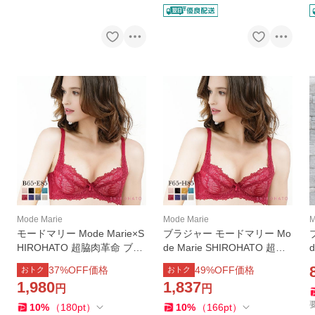
Mode Marie
Mode Marie
M
モードマリー Mode Marie×S
ブラジャー モードマリー Mo
HIROHATO 超脇肉革命 ブラ
de Marie SHIROHATO 超脇
ジャー BCDE 脇高 脇肉 育乳
肉革命 FGH 脇高 脇肉 補正
37
%OFF価格
49
%OFF価格
おトク
おトク
補正下着 単品 30代 40代 大
下着 大きいサイズ 単品 30代
1,980
1,837
円
円
きいサイズ つけ心地
40代 大きいサイズ つけ心地
10
%
（
180
pt
）
10
%
（
166
pt
）