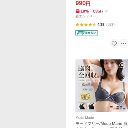
990
円
10
%
（
89
pt
）
要エントリー
4.38
（
53
件
）
Mode Marie
モードマリー/Mode Marie 脇