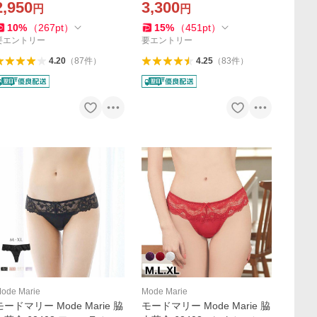
2,950
3,300
円
円
バストアップ
バストアップ 大きいサイズ
アンダー85まで
10
%
（
267
pt
）
15
%
（
451
pt
）
要エントリー
要エントリー
4.20
（
87
件
）
4.25
（
83
件
）
ode Marie
Mode Marie
モードマリー Mode Marie 脇
モードマリー Mode Marie 脇