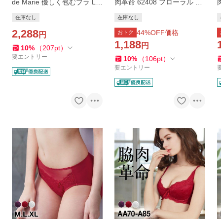
de Marie 優しく包むブラ La
肉革命 62408 フローラル コ
uraコレクション 3/4カップ
レクション ノーマルショー
在庫なし
在庫なし
脇肉革命 大きいサイズ
ツ M L XL
M
2,288
44
%OFF価格
おトク
円
1,188
円
10
%
（
207
pt
）
要エントリー
10
%
（
106
pt
）
要エントリー