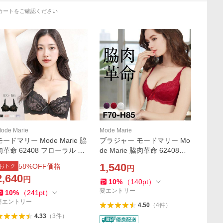
カートをご確認ください
ode Marie
Mode Marie
モードマリー Mode Marie 脇
ブラジャー モードマリー Mo
肉革命 62408 フローラル コ
de Marie 脇肉革命 62408コ
レクション 3/4カップブラジ
レクション 3/4カップ FGH
1,540
58
%OFF価格
おトク
円
ャー AAA
補正
2,640
円
10
%
（
140
pt
）
要エントリー
10
%
（
241
pt
）
要エントリー
4.50
（
4
件
）
4.33
（
3
件
）