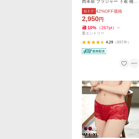
肉革命 ブラジャー 下着 補正
下着 補正 補整 62408コレク
42
%OFF価格
おトク
ション 3/4カップ 谷間メイク
2,950
円
脇高 補正 補正下着
10
%
（
267
pt
）
要エントリー
4.29
（
897
件
）