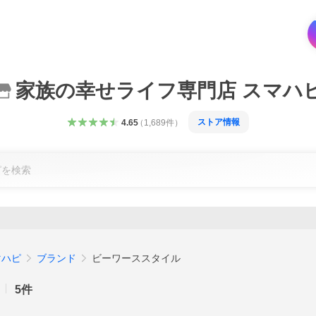
家族の幸せライフ専門店 スマハ
ストア情報
4.65
（
1,689
件
）
マハピ
ブランド
ビーワーススタイル
5
件