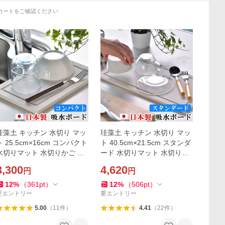
カートをご確認ください
珪藻土 キッチン 水切り マッ
珪藻土 キッチン 水切り マッ
ト 25.5cm×16cm コンパクト
ト 40.5cm×21.5cm スタンダ
水切りマット 水切りかご 水
ード 水切りマット 水切りか
切りラック
ご 水切りラック
3,300
4,620
円
円
12
%
（
361
pt
）
12
%
（
506
pt
）
要エントリー
要エントリー
5.00
（
11
件
）
4.41
（
22
件
）