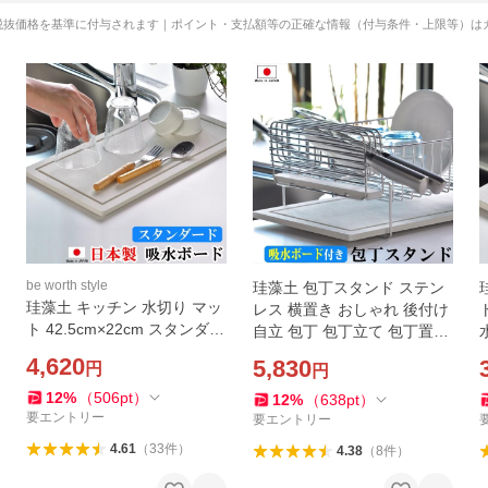
税抜価格を基準に付与されます｜ポイント・支払額等の正確な情報（付与条件・上限等）は
be worth style
珪藻土 包丁スタンド ステン
珪藻土 キッチン 水切り マッ
レス 横置き おしゃれ 後付け
ト 42.5cm×22cm スタンダー
自立 包丁 包丁立て 包丁置き
ド 水切りマット 水切りかご
収納 日本製 燕三条
4,620
5,830
円
円
水切りラック
12
%
（
506
pt
）
12
%
（
638
pt
）
要エントリー
要エントリー
4.61
（
33
件
）
4.38
（
8
件
）