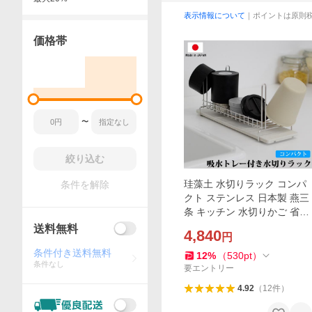
表示情報について
｜ポイントは原則
価格帯
〜
絞り込む
珪藻土 水切りラック コンパ
条件を解除
クト ステンレス 日本製 燕三
条 キッチン 水切りかご 省ス
ペース 1人暮らし 夫婦 DINK
送料無料
4,840
円
S グラス ボトル
条件付き送料無料
12
%
（
530
pt
）
条件なし
要エントリー
4.92
（
12
件
）