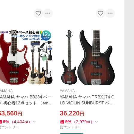
YAMAHA
YAMAHA
YAMAHA ヤマハ BB234 ベー
YAMAHA ヤマハ TRBX174 O
ス 初心者12点セット 〔amPl
LD VIOLIN SUNBURST ベー
ug付〕
ス 初心者 入門モデル 島村楽
53,560
36,220
円
円
器WEBSHOP限定販売
9
%
（
4,404
pt
）
9
%
（
2,979
pt
）
要エントリー
要エントリー