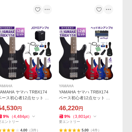
YAMAHA
YAMAHA
YAMAHA ヤマハ TRBX174
YAMAHA ヤマハ TRBX174
ベース初心者12点セット 多
ベース初心者12点セット ヘ
機能アンプ付 入門モデル WE
ッドホンアンプ付 入門モデ
54,530
46,220
円
円
BSHOP限定
ル WEBSHOP限定
9
%
（
4,484
pt
）
9
%
（
3,801
pt
）
要エントリー
要エントリー
4.00
（
3
件
）
5.00
（
4
件
）