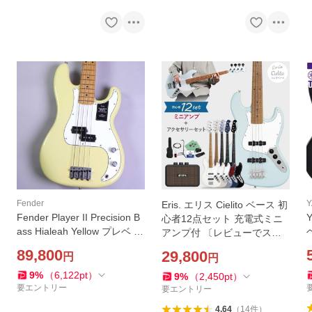
Fender
Eris. エリス Cielito ベース 初
Fender Player II Precision B
心者12点セット 充電式ミニ
ass Hialeah Yellow プレベ フ
アンプ付 〔レビューでスト
ェンダー プレイター2 プレシ
ラップラバープレゼント〕
89,800
29,800
円
円
ジョンベース アウトレット
9
%
（
6,122
pt
）
9
%
（
2,450
pt
）
要エントリー
要エントリー
4.64
（
14
件
）