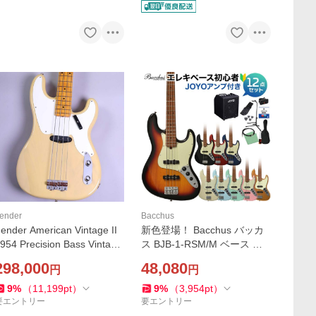
ender
Bacchus
ender American Vintage II
新色登場！ Bacchus バッカ
954 Precision Bass Vintage
ス BJB-1-RSM/M ベース 初
Blonde 1954プレシジョンベ
心者12点セット 多機能アン
298,000
48,080
円
円
ース アウトレット
プ付 ジャズベースタイプ ロ
ーステッドメイプルネック
9
%
（
11,199
pt
）
9
%
（
3,954
pt
）
要エントリー
要エントリー