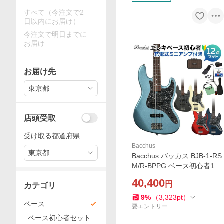
すべて（今注文で2
日以内にお届け）
今注文で明日までに
お届け
お届け先
東京都
店頭受取
受け取る都道府県
Bacchus
東京都
Bacchus バッカス BJB-1-RS
M/R-BPPG ベース初心者12
点セット 充電式ミニアンプ
40,400
円
カテゴリ
付 エレキベース ユニバース
シリーズ
9
%
（
3,323
pt
）
ベース
要エントリー
ベース初心者セット