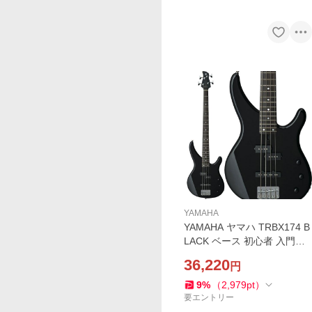
YAMAHA
YAMAHA ヤマハ TRBX174 B
LACK ベース 初心者 入門モ
デル 島村楽器WEBSHOP限
36,220
円
定販売
9
%
（
2,979
pt
）
要エントリー