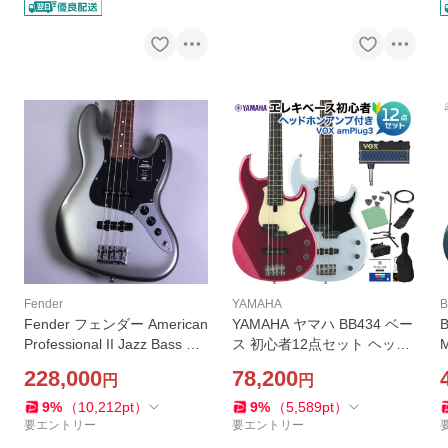
Fender
YAMAHA
B
Fender フェンダー American
YAMAHA ヤマハ BB434 ベー
Professional II Jazz Bass Me
ス 初心者12点セット ヘッド
rcury アメリカンプロフェッ
ホンアンプ付 Ice Blue / Red
228,000
78,200
円
円
ショナル2 ジャズベース アウ
Metallic BB400 Series
トレット
9
%
（
10,212
pt
）
9
%
（
5,589
pt
）
要エントリー
要エントリー