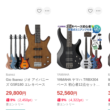
Ibanez
YAMAHA
I
Gio Ibanez ジオ アイバニー
YAMAHA ヤマハ TRBX304
ズ GSR180 エレキベース
ベース 初心者12点セット
〔ミニアンプ付〕
29,800
52,560
円
円
9
%
（
2,450
pt
）
9
%
（
4,322
pt
）
要エントリー
要エントリー