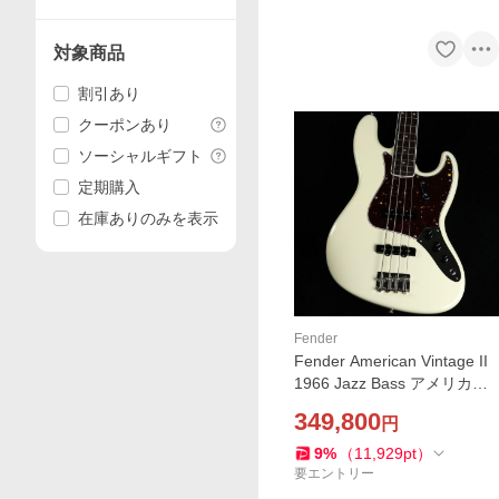
対象商品
割引あり
クーポンあり
ソーシャルギフト
定期購入
在庫ありのみを表示
Fender
Fender American Vintage II
1966 Jazz Bass アメリカン
ビンテージ2 1966ジャズベー
349,800
円
スチョイ傷未展示品
9
%
（
11,929
pt
）
要エントリー