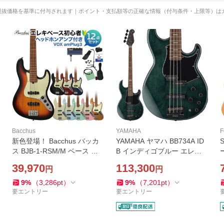
税抜価格を基準に付与されます｜ポイント・支払額等の正確な情報（付与条件・上限等）は
Bacchus
YAMAHA
F
新色登場！ Bacchus バッカ
YAMAHA ヤマハ BB734A ID
ス BJB-1-RSM/M ベース 初
B インディゴブルー エレキ
心者12点セット ヘッドホン
ベース アクティブ/パッシブ
’
39,970
113,300
円
円
アンプ付 ジャズベースタイ
スイッチ搭載
プ ローステッドメイプルネ
9
%
（
3,286
pt
）
9
%
（
7,201
pt
）
ック
要エントリー
要エントリー