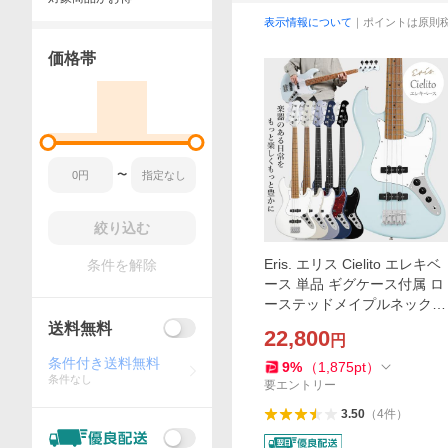
表示情報について
｜ポイントは原則
価格帯
〜
絞り込む
Eris. エリス Cielito エレキベ
条件を解除
ース 単品 ギグケース付属 ロ
ーステッドメイプルネック
ステンレスフレット シエリ
送料無料
22,800
円
ト
条件付き送料無料
9
%
（
1,875
pt
）
条件なし
要エントリー
3.50
（
4
件
）