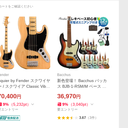
カートをご確認ください
ender
Bacchus
Squier by Fender スクワイヤ
新色登場！ Bacchus バッカ
ー / スクワイア Classic Vibe
ス BJB-1-RSM/M ベース 初
70s Jazz Bass V Maple Fing
心者12点セット 充電式ミニ
70,400
36,970
円
円
erboard Natural エレキベー
アンプ付 ジャズベースタイ
ス ジャズベース 5弦
プ ローステッドメイプルネ
9
%
（
5,232
pt
）
9
%
（
3,040
pt
）
ック
要エントリー
要エントリー
3.67
（
3
件
）