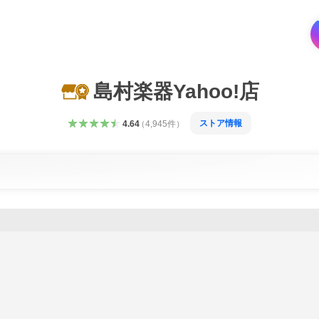
島村楽器Yahoo!店
ストア情報
4.64
（
4,945
件
）