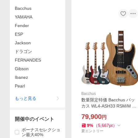
Bacchus
YAMAHA
Fender
ESP
Jackson
ドラゴン
FERNANDES
Gibson
Ibanez
Pearl
Bacchus
もっと見る
数量限定特価 Bacchus バッ
カス WL4-ASH33 RSM/M エ
レキベース
79,900
円
開催中のイベント
9
%
（
5,667
pt
）
ボーナスセレクショ
要エントリー
ン最大40%