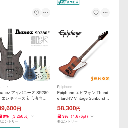
banez
Epiphone
Ibanez アイバニーズ SR280
Epiphone エピフォン Thund
E エレキベース 初心者向け
erbird-IV Vintage Sunburst
アクティブ・パッシブ切り替
サンダーバード ベース
39,600
58,300
円
円
え
9
%
（
3,258
pt
）
9
%
（
4,676
pt
）
要エントリー
要エントリー