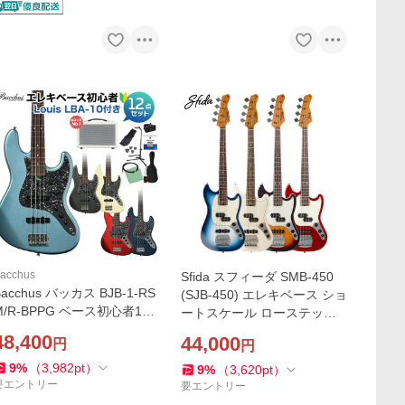
acchus
Sfida スフィーダ SMB-450
Bacchus バッカス BJB-1-RS
(SJB-450) エレキベース ショ
M/R-BPPG ベース初心者12
ートスケール ローステッド
点セット 島村楽器で一番売
メイプルネック ギグバッグ
48,400
44,000
円
円
れてるベースアンプ付 エレ
付属
キベース ユニバースシリー
9
%
（
3,982
pt
）
9
%
（
3,620
pt
）
ズ
要エントリー
要エントリー