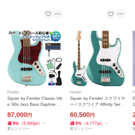
Fender
Fender
F
Squier by Fender Classic Vib
Squier by Fender スクワイヤ
F
e ’60s Jazz Bass Daphne Blu
ー / スクワイア Affinity Serie
1
e ベース 初心者12点セット
s Active Jazz Bass Mystic Se
87,000
60,500
円
円
a Foam Green エレキベース
ジャズベース
9
%
（
5,993
pt
）
9
%
（
4,777
pt
）
要エントリー
要エントリー