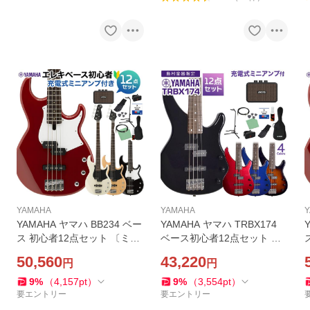
YAMAHA
YAMAHA
YAMAHA ヤマハ BB234 ベー
YAMAHA ヤマハ TRBX174
ス 初心者12点セット 〔ミニ
ベース初心者12点セット 充
アンプ付〕
電式ミニアンプ付 入門モデ
50,560
43,220
円
円
ル WEBSHOP限定
9
%
（
4,157
pt
）
9
%
（
3,554
pt
）
要エントリー
要エントリー