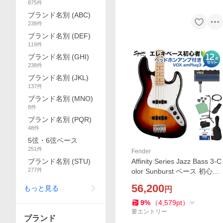
875
件
ブランド名別 (ABC)
238
件
ブランド名別 (DEF)
119
件
ブランド名別 (GHI)
238
件
ブランド名別 (JKL)
137
件
ブランド名別 (MNO)
8
件
ブランド名別 (PQR)
48
件
5弦・6弦ベース
251
件
Fender
ブランド名別 (STU)
Affinity Series Jazz Bass 3-C
277
件
olor Sunburst ベース 初心者
12点セット ベース 初心者12
56,200
もっと見る
円
点セット amPlug付
9
%
（
4,579
pt
）
要エントリー
ブランド