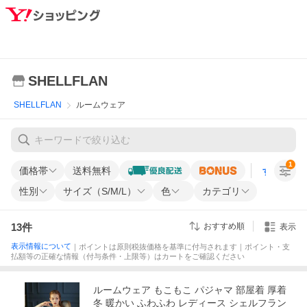
SHELLFLAN
SHELLFLAN
ルームウェア
1
価格帯
送料無料
すべての条
性別
サイズ（S/M/L）
色
カテゴリ
13
件
おすすめ順
表示
表示情報について
｜ポイントは原則税抜価格を基準に付与されます｜ポイント・支
払額等の正確な情報（付与条件・上限等）はカートをご確認ください
ルームウェア もこもこ パジャマ 部屋着 厚着
冬 暖かい ふわふわ レディース シェルフラン