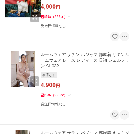
4,900
円
5
%
（
223
pt
）
発送日情報なし
ルームウェア サテン パジャマ 部屋着 サテンル
ームウェア レース レディース 長袖 シェルフラ
ン SH032
在庫なし
4,900
円
5
%
（
223
pt
）
発送日情報なし
ルームウェア サテン パジャマ 部屋着 キャミソ