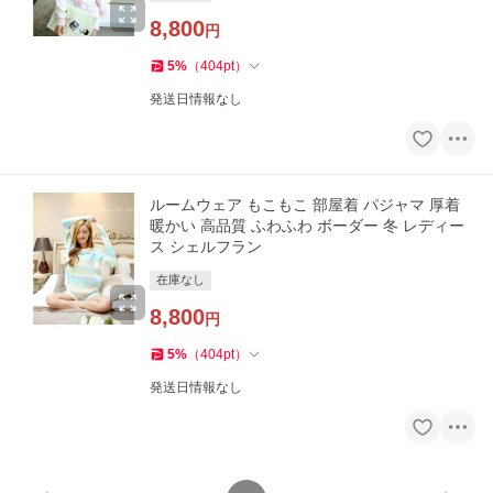
8,800
円
5
%
（
404
pt
）
発送日情報なし
ルームウェア もこもこ 部屋着 パジャマ 厚着
暖かい 高品質 ふわふわ ボーダー 冬 レディー
ス シェルフラン
在庫なし
8,800
円
5
%
（
404
pt
）
発送日情報なし