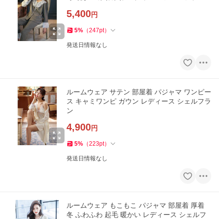
5,400
円
5
%
（
247
pt
）
発送日情報なし
ルームウェア サテン 部屋着 パジャマ ワンピー
ス キャミワンピ ガウン レディース シェルフラ
ン
4,900
円
5
%
（
223
pt
）
発送日情報なし
ルームウェア もこもこ パジャマ 部屋着 厚着
冬 ふわふわ 起毛 暖かい レディース シェルフ