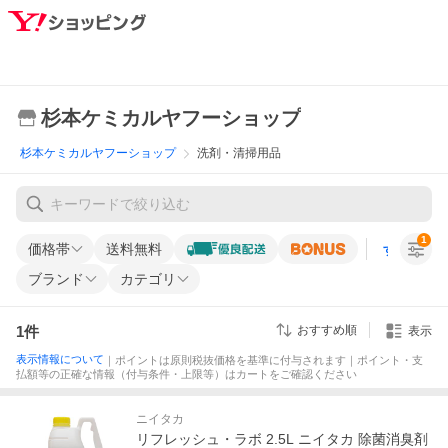
杉本ケミカルヤフーショップ
杉本ケミカルヤフーショップ
洗剤・清掃用品
1
価格帯
送料無料
すべての条
ブランド
カテゴリ
1
件
おすすめ順
表示
表示情報について
｜ポイントは原則税抜価格を基準に付与されます｜ポイント・支
払額等の正確な情報（付与条件・上限等）はカートをご確認ください
ニイタカ
リフレッシュ・ラボ 2.5L ニイタカ 除菌消臭剤