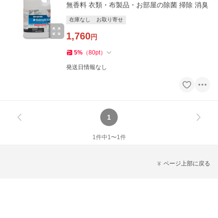
無香料 衣類・布製品・お部屋の除菌 掃除 消臭
在庫なし
お取り寄せ
1,760
円
5
%
（
80
pt
）
発送日情報なし
1
1
件中
1
〜
1
件
ページ上部に戻る