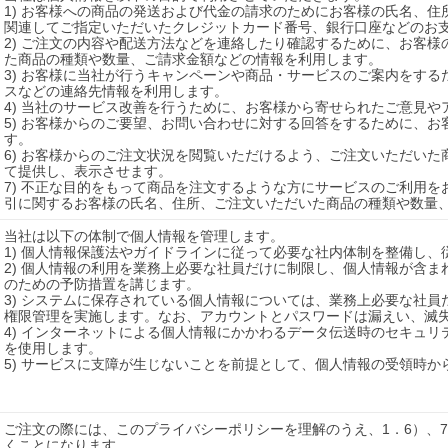
1) お客様への商品の発送および代金の請求のためにお客様の氏名、
関連してご指定いただいたクレジットカード番号、銀行口座などのお支
2) ご注文の内容や配送方法などを連絡したり確認するために、お客様の
た商品の種類や数量、ご請求金額などの情報を利用します。

3) お客様に当社が行うキャンペーンや商品・サービスのご案内をするた
スなどの連絡先情報を利用します。

4) 当社のサービス改善を行うために、お客様から寄せられたご意見や
5) お客様からのご要望、お問い合わせに対する回答をするために、お客
す。

6) お客様からのご注文状況を閲覧いただけるよう、ご注文いただい
て提供し、表示させます。

7) 不正な目的をもって商品を注文するような方にサービスのご利用
引に関するお客様の氏名、住所、ご注文いただいた商品の種類や数量
当社は以下の体制で個人情報を管理します。

1) 個人情報保護法やガイドラインに従って必要な社内体制を整備し、
2) 個人情報の利用を業務上必要な社員だけに制限し、個人情報が含
のための予防措置を講じます。

3) システムに保存されている個人情報については、業務上必要な社
権限管理を実施します。なお、アカウントとパスワードは漏えい、滅失
4) インターネットによる個人情報にかかわるデータ伝送時のセキュリ
を使用します。

5) サービスに支障が生じないことを前提として、個人情報の受領時か
ご注文の際には、このプライバシーポリシーを理解のうえ、1．6）、
くことになります。
