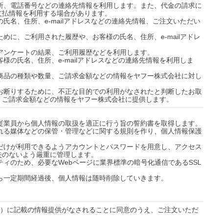
住所、電話番号などの連絡先情報を利用します。また、代金の請求に
払情報を利用する場合があります。

氏名、住所、e-mailアドレスなどの連絡先情報、ご注文いただい
めに、ご利用された履歴や、お客様の氏名、住所、e-mailアドレ
アンケートの結果、ご利用履歴などを利用します。

様の氏名、住所、e-mailアドレスなどの連絡先情報を利用しま
た商品の種類や数量、ご請求金額などの情報をヤフー株式会社に対し
をお断りするために、不正な目的での利用がなされたと判断したお取
、ご請求金額などの情報をヤフー株式会社に提供します。
従業員から個人情報の取扱を適正に行う旨の誓約書を取得します。

まれる媒体などの保管・管理などに関する規則を作り、個人情報保護
員だけが利用できるようアカウントとパスワードを用意し、アクセス
のないよう厳重に管理します。

ティのため、必要なWebページに業界標準の暗号化通信であるSSL
ら一定期間経過後、個人情報は随時削除していきます。

7）に記載の情報提供がなされることに同意のうえ、ご注文いただ