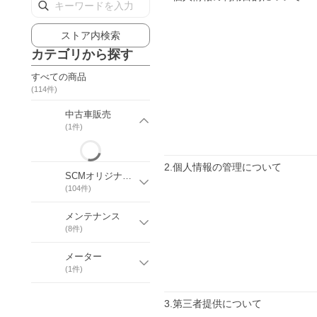
ストア内検索
カテゴリから探す
すべての商品
(
114
件)
中古車販売
(
1
件)
2.個人情報の管理について
SCMオリジナルパーツ
(
104
件)
メンテナンス
(
8
件)
メーター
(
1
件)
3.第三者提供について