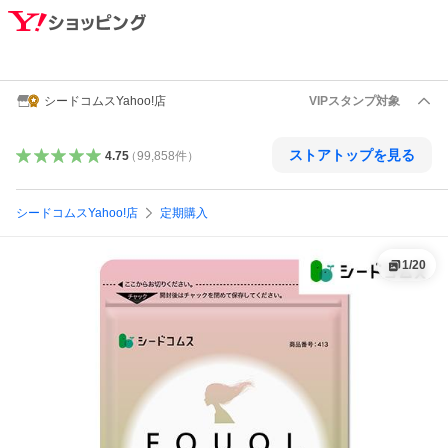
シードコムスYahoo!店
VIPスタンプ対象
ストアトップを見る
4.75
（
99,858
件
）
シードコムスYahoo!店
定期購入
1
/
20