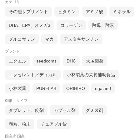
カテゴリ
その他サプリメント
ビタミン
アミノ酸
ミネラル
DHA、EPA、オメガ3
コラーゲン
酵母、酵素
グルコサミン
マカ
アスタキサンチン
ブランド
エクエル
seedcoms
DHC
大塚製薬
エクセレントメディカル
小林製薬の栄養補助食品
小林製薬
PURELAB
ORIHIRO
ogaland
剤形、タイプ
タブレット、錠剤
カプセル剤
グミ製剤
顆粒、粉末
チュアブル錠
国産/外国産