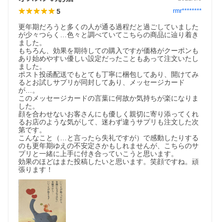
5
rmr********
更年期だろうと多くの人が通る過程だと過ごしていました
が少々つらく…色々と調べていてこちらの商品に辿り着き
ました。

もちろん、効果を期待しての購入ですが価格がクーポンも
あり始めやすい優しい設定だったこともあって注文いたし
ました。

ポスト投函配送でもとても丁寧に梱包してあり、開けてみ
るとお試しサプリが同封してあり、メッセージカード
が…。

このメッセージカードの言葉に何故か気持ちが楽になりま
した。

顔を合わせないお客さんにも優しく親切に寄り添ってくれ
るお店のような気がして、迷わず違うサプリも注文した次
第です。

こんなこと（…と言ったら失礼ですが）で感動したりする
のも更年期ゆえの不安定さかもしれませんが、こちらのサ
プリと一緒に上手に付き合っていこうと思います。

効果のほどはまた投稿したいと思います。笑顔ですね。頑
張ります！