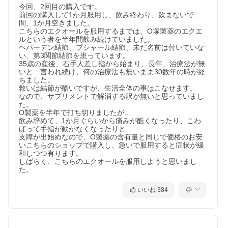
今回、2回目の購入です。

前回の購入して1か月服用し、飲み終わり、飲まないで…

間、1か月空きました。

こちらのエクオールを服用するまでは、O塚製薬のエクエ
ルという者を半年間飲み続けていました。

ヘパーデン結節、ブシャール結節、未だ名前は付いていな
い、第3関節結節を患っています。

35歳の産後、右手人差し指から始まり、長年、治療法が無
いと…言われ続け、何の治療法も無いまま30数年の時が経
ちました。

救いは結節が酷いですが、生活全体の事はこなせます。

なので、サプリメントで解消する訳が無いと思っていまし
た。

O製薬を半年で打ち切りましたが…

飲み辞めて、1か月ぐらいから痛みが酷くなったり、こわ
ばって手指が動かなくなったりと…

支障が出始めなので、O製薬の含有量と同じで価格のお安
いこちらのショップで購入し、急いで服用すると症状が緩
和しつつ有ります。

しばらく、こちらのエクオールを服用しようと思いまし
いいね
384