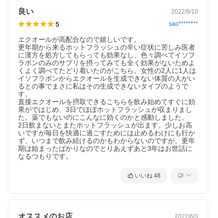
良い
2022/9/10
5
sao********
エクオールが高配合なので嬉しいです。

更年期から来るホットフラッシュの辛い症状に苦しみ医者
に漢方を処方してもらっても効果なし、色々調べてイソフ
ラボンのみのサプリを摂ってみても全く効果がないためよ
くよく調べてたどり着いたのがこちら。女性の2人に1人は
イソフラボンからエクオールを生成できない体質の人がい
るとの事でまさに私はその生成できないタイプのようで
す。

直接エクオールを摂取できるこちらを飲み始めてすぐに効
果がではじめ、3日でほぼホットフラッシュが収まりまし
た。薬でもないのにこんなに効くのかと感動しました。

2日飲まないとまたホットフラッシュが出ます。少しお高
いですが毎日を快適に過ごすためには止めるわけにも行か
ず、いつまで飲み続けるのかもわからないのですが、更年
期は始まったばかりなのでとりあえずあと3年はお世話に
なるつもりです。
いいね
48
オススメのお店
2022/6/3