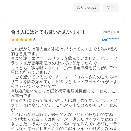
いいね
62
合う人にはとても良いと思います！
2025/7/18
5
per********
こればかりは個人差があると思うのであくまでも私の個人
的な意見です。

今まで違うエクオールサプリを飲んでいました。ホットフ
ラッシュが更年期症状のせいでひどかったんです。

ちっとも症状は軽くならず、携帯用扇風機を持ち歩いて仕
事にも行っていました。

すごく驚いているのですが、シードコムスさんのこちらの
サプリを飲み始めてからピタッとホットフラッシュが止ま
っちゃってビックリです！

今現在3週間ちょっとほど携帯用扇風機使ってません。こ
れ本当です。

作る会社によって成分が違うとは思うのですが、ホットフ
ラッシュは今ないです。これからまた出るかもしれません
が・・・。

こればっかりは時間が経ってみないとわからないですね。

その代わりと言っては何ですが、少しだけイライラは出て
きました。ほんの少しです。命の母を飲んでいる時はイラ
イラがピタっと止まったのでこのイライラがひどくなるよ