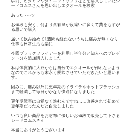
以前、ビタミンやダイエットサプリなどを購入していたシ
ードコムスさんを思い出しエクオールを検索

あった~~~ッ

お値段も安く、何より含有量が段違いに多くて藁をもすが
る思いで購入

届いて飲み始めて1週間も経たないうちに痛みが無くなり
仕事も日常生活も楽に

今回ブラックフライデーを利用し半年分と知人へのプレゼ
ント分を追加購入しました

私は体質的に大豆からは自分でエクオールが作れないよう
なのでこれからも末永く愛飲させていただきたいと思いま
す。

因みに、痛み以外に更年期のイライラやホットフラッシュ
まで軽減して毎日がかなり快適になりました

更年期障害は自覚なく進むんですね……改善されて初めて
更年期だったんだと自覚しました

いつも良い商品をお財布に優しいお値段で販売して下さる
シードコムスさん

本当にありがとうございます