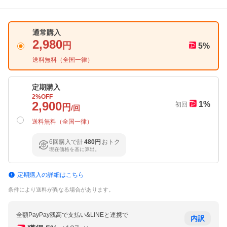
通常購入
2,980
円
5
%
送料無料（
全国一律
）
定期購入
2
%OFF
2,900
1
%
初回
円
/回
送料無料（
全国一律
）
6回購入で計
480円
おトク
現在価格を基に算出。
定期購入の詳細はこちら
条件により送料が異なる場合があります。
全額PayPay残高で支払い&LINEと連携で
内訳