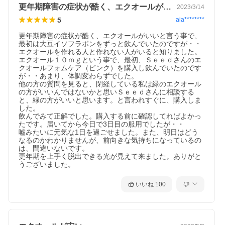
更年期障害の症状が酷く、エクオールがい…
2023/3/14
5
aia********
更年期障害の症状が酷く、エクオールがいいと言う事で、
最初は大豆イソフラボンをずっと飲んでいたのですが・・
エクオールを作れる人と作れない人がいると知りました。

エクオール１０ｍｇという事で、最初、Ｓｅｅｄさんのエ
クオールフォムケア（ピンク）を購入し飲んでいたのです
が・・あまり、体調変わらずでした。

他の方の質問を見ると、閉経している私は緑のエクオール
の方がいいんではないかと思いＳｅｅｄさんに相談する
と、緑の方がいいと思います。と言われすぐに、購入しま
した。

飲んでみて正解でした。購入する前に確認してればよかっ
たです。届いてから今日で3日目の服用でしたが・・

嘘みたいに元気な1日を過ごせました。また、明日はどう
なるのかわかりませんが、前向きな気持ちになっているの
は、間違いないです。

更年期を上手く脱出できる光が見えて来ました。ありがと
いいね
100