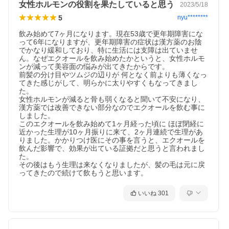
女性ホルモンの役割を果たしていると思う
2023/5/18
5
nyu********
飲み始めて7ヶ月になります。現在53歳で更年期障害にな
って6年になりますが、更年期障害の症状は漢方薬のお陰
でかなり緩和しており、特に生活には支障は出ていませ
ん。なぜエクオールを飲み始めたかというと、女性ホルモ
ンが減って美容面の悩みが出てきたからです。

前髪の分け目やツムジの辺りが 何となく前よりも薄くなっ
てきた感じがして、明らかに太りやすくもなってきまし
た。

女性ホルモンが減ると骨も弱くなると聞いて不安になり、
漢方薬では改善できない部分なのでエクオールを飲む事に
しました。

このエクオールを飲み始めて1ヶ月経った頃に ほぼ閉経に
近かった生理が10ヶ月振りに来て、2ヶ月連続で生理があ
りました。かかりつけ医にその事を言うと、エクオールを
飲んだ影響で、効果が出ている証拠だと思うと言われまし
た。

その後はもう生理は来なくなりましたが、髪の毛は元に戻
ってきたので続けて飲もうと思います。
いいね
301