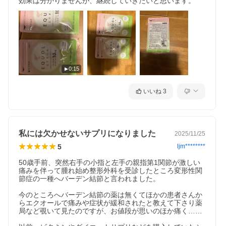
効果は分かりませんが、継続していきたいと思います。
0:15
いいね
3
私には欠かせないサプリになりました
2025/11/25
5
ljm********
50歳手前、突然右手の小指と左手の親指第1関節が激しい
痛みを伴って腫れ始め整形外科を受診したところ変形性関
節症の一種へバーデン結節と言われました。

今のところへバーデン結節の薬は無くてほかの患者さんか
らエクオールで痛みや症状が緩和されたと教えて下さり薬
局など覗いて見たのですが、お値段が思いのほか痛く……
