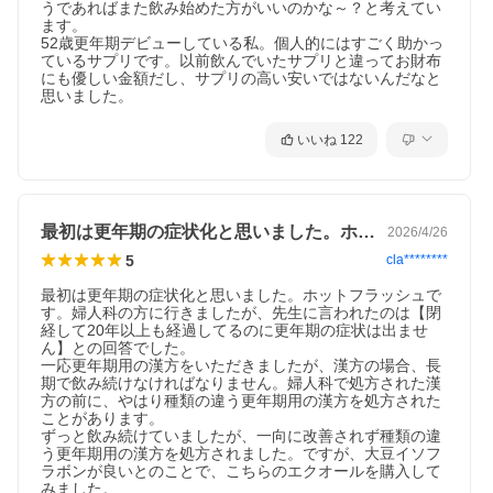
うであればまた飲み始めた方がいいのかな～？と考えてい
ます。

52歳更年期デビューしている私。個人的にはすごく助かっ
ているサプリです。以前飲んでいたサプリと違ってお財布
にも優しい金額だし、サプリの高い安いではないんだなと
思いました。
いいね
122
最初は更年期の症状化と思いました。ホッ…
2026/4/26
5
cla********
最初は更年期の症状化と思いました。ホットフラッシュで
す。婦人科の方に行きましたが、先生に言われたのは【閉
経して20年以上も経過してるのに更年期の症状は出ませ
ん】との回答でした。

一応更年期用の漢方をいただきましたが、漢方の場合、長
期で飲み続けなければなりません。婦人科で処方された漢
方の前に、やはり種類の違う更年期用の漢方を処方された
ことがあります。

ずっと飲み続けていましたが、一向に改善されず種類の違
う更年期用の漢方を処方されました。ですが、大豆イソフ
ラボンが良いとのことで、こちらのエクオールを購入して
みました。
