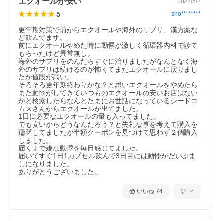
エクオールが安い
2022/5/2
5
sho********
更年期対策で前からエクオールや海外のサプリ、漢方薬な
ど飲んでます。

前にエクオールやめた時に動悸が激しく循環器内科で診て
もらったけど異常無し。

海外のサプリをのんだらすぐに治りましたがなんとなく海
外のサプリは続けるのが怖くてまたエクオールに戻りまし
たが値段が高い。

そろそろ更年期終わりかな？と思いエクオールをやめたら
また動悸がしてきていつものエクオールの安いお店はない
かと検索したらなんとたまにお世話になっているシードコ
ムスさんからエクオールが出てました。

1日に必要なエクオールの量も入ってました。

でも安いからどうなんだろう？と失礼な事を考えて購入を
躊躇してましたが半額クーポンを見つけて思わず２個購入
しました。

届くまで嫌な動悸を毎日感じてました。

届いてすぐ1日1カプセル飲んで3日目には動悸がだいぶま
しになりました。

いいね
74