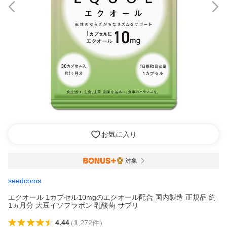
お気に入り
対象
seedcoms
エクオール 1カプセル10mgのエクオール配合 国内製造 正規品 約
1ヵ月分 大豆イソフラボン 乳酸菌 サプリ
4.44
（
1,272
件
）