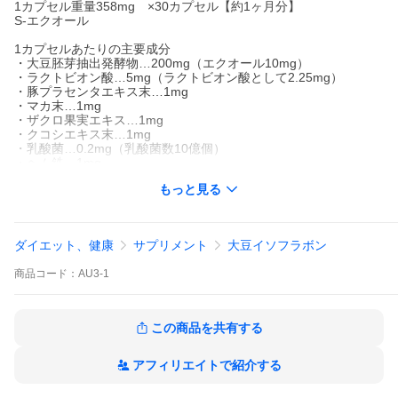
1カプセル重量358mg ×30カプセル【約1ヶ月分】
S-エクオール
1カプセルあたりの主要成分
・大豆胚芽抽出発酵物…200mg（エクオール10mg）
・ラクトビオン酸…5mg（ラクトビオン酸として2.25mg）
・豚プラセンタエキス末…1mg
・マカ末…1mg
・ザクロ果実エキス…1mg
・クコシエキス末…1mg
・乳酸菌…0.2mg（乳酸菌数10億個）
・ヘム鉄…1mg
・紅参末…1mg
もっと見る
・ヘマトコッカス藻色素…1mg（アスタキサンチン0.01mg）
・ビタミンE…1mg（d-α-トコフェロール9%）
・ビタミンD3…0.5mg（VD3として0.5%）
・GABA…1mg（GABA90%）
ダイエット、健康
サプリメント
大豆イソフラボン
・ローヤルゼリー末…1mg
・植物抽出エキス末…1mg（ミツカトウ、ベニバナ、クチナシ果
商品
コード：
AU3-1
実、アサ種子、ナツメ果実、ダイダイ果実、ショウガ、カンゾ
ウ、ハッカ）
この商品を共有する
アフィリエイトで紹介する