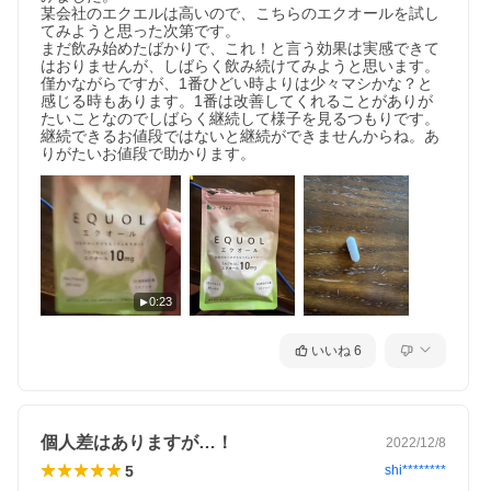
某会社のエクエルは高いので、こちらのエクオールを試し
てみようと思った次第です。

まだ飲み始めたばかりで、これ！と言う効果は実感できて
はおりませんが、しばらく飲み続けてみようと思います。
僅かながらですが、1番ひどい時よりは少々マシかな？と
感じる時もあります。1番は改善してくれることがありが
たいことなのでしばらく継続して様子を見るつもりです。

継続できるお値段ではないと継続ができませんからね。あ
りがたいお値段で助かります。
0:23
いいね
6
個人差はありますが…！
2022/12/8
5
shi********