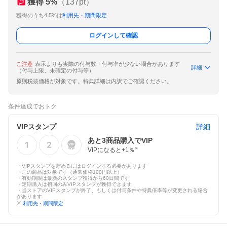
獲得
5
%
（
137
pt）
獲得のうち4.5%は
利用先・期間限定
ログインして確認
ご注意
表示よりも実際の付与数・付与率が少ない場合があります
詳細
（付与上限、未確定の付与等）
原則税抜価格が対象です。特典詳細は内訳でご確認ください。
条件達成でおトク
VIPスタンプ
詳細
あと
3
商品購入でVIP
VIPになると+
1
％
※
・VIPスタンプを貯めるにはログインする必要があります
・この商品は対象です（通常価格100円以上）
・有効期限は最新のスタンプ獲得から60日間です
・定期購入は初回のみVIPスタンプが獲得できます
・当ストアのVIPスタンプが終了、もしくは付与条件や特典倍率等が変更される場合
があります
※
利用先・期間限定