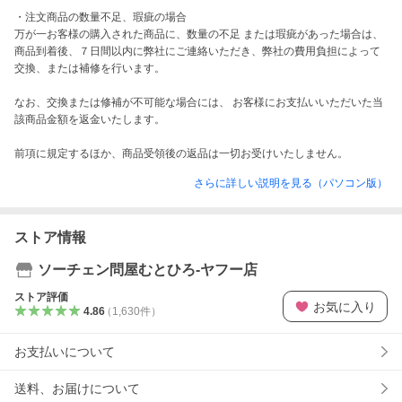
・注文商品の数量不足、瑕疵の場合

万が一お客様の購入された商品に、数量の不足 または瑕疵があった場合は、 
商品到着後、７日間以内に弊社にご連絡いただき、弊社の費用負担によって
交換、または補修を行います。

なお、交換または修補が不可能な場合には、 お客様にお支払いいただいた当
該商品金額を返金いたします。

前項に規定するほか、商品受領後の返品は一切お受けいたしません。 
さらに詳しい説明を見る（パソコン版）
ストア情報
ソーチェン問屋むとひろ-ヤフー店
ストア評価
お気に入り
4.86
（
1,630
件
）
お支払いについて
送料、お届けについて