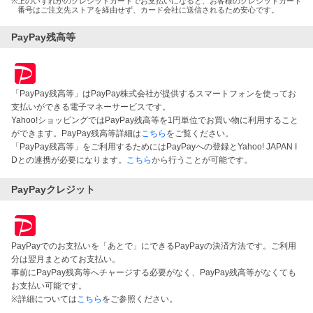
※
上のいずれかのクレジットカードでお支払いになると、お客様のクレジットカード
番号はご注文先ストアを経由せず、カード会社に送信されるため安心です。
PayPay残高等
「PayPay残高等」はPayPay株式会社が提供するスマートフォンを使ってお
支払いができる電子マネーサービスです。
Yahoo!ショッピングではPayPay残高等を1円単位でお買い物に利用すること
ができます。PayPay残高等詳細は
こちら
をご覧ください。
「PayPay残高等」をご利用するためにはPayPayへの登録とYahoo! JAPAN I
Dとの連携が必要になります。
こちら
から行うことが可能です。
PayPayクレジット
PayPayでのお支払いを「あとで」にできるPayPayの決済方法です。ご利用
分は翌月まとめてお支払い。
事前にPayPay残高等へチャージする必要がなく、PayPay残高等がなくても
お支払い可能です。
※詳細については
こちら
をご参照ください。