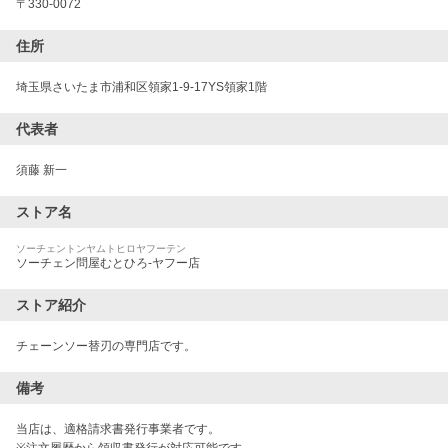
〒
330-0072
住所
埼玉県さいたま市浦和区領家1-9-17YS領家1階
代表者
須藤 新一
ストア名
ソーチェントンヤムトヒロヤフーテン
ソーチェン問屋むとひろ-ヤフー店
ストア紹介
チェーンソー替刃の専門店です。
備考
当店は、適格請求書発行事業者です。