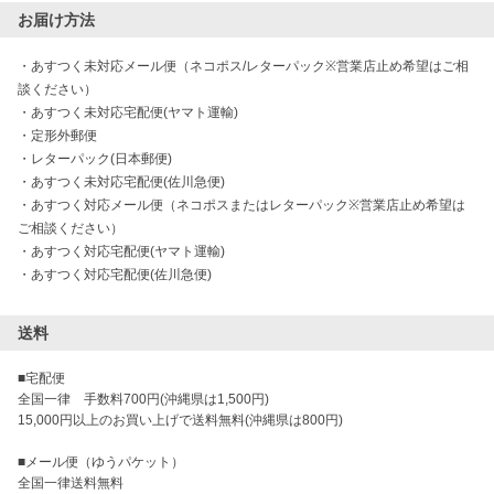
お届け方法
・
あすつく未対応メール便（ネコポス/レターパック※営業店止め希望はご相
談ください）
・
あすつく未対応宅配便(ヤマト運輸)
・
定形外郵便
・
レターパック(日本郵便)
・
あすつく未対応宅配便(佐川急便)
・
あすつく対応メール便（ネコポスまたはレターパック※営業店止め希望は
ご相談ください）
・
あすつく対応宅配便(ヤマト運輸)
・
あすつく対応宅配便(佐川急便)
送料
■宅配便

全国一律　手数料700円(沖縄県は1,500円)

15,000円以上のお買い上げで送料無料(沖縄県は800円)

■メール便（ゆうパケット）
