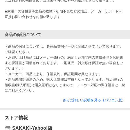
は送料無料の商品含め、当店出荷時の送料を別途請求させて頂きます。

◆家電・美容機器等製品の故障・初期不良などの場合、メーカーサポートへ
直接お問い合わせをお願い致します。

商品の保証について
・商品の保証については、各商品説明ページに記載させて頂いております。
ご確認ください。

・お買い上げ商品にはメーカー発行の、約定した期間内の無償修理をお約束
する保証書が同梱されております。（消耗品・雑貨類は保証が無い場合もご
ざいます。）

・メーカー、商品により、保証規約、保証期間が異なります。

・新品未開封発送のため、購入店舗欄は空欄となっております。当店発行の
領収書(購入明細)は購入証明となりますので、メーカー対応の際保証書と一緒
にご利用ください。
さらに詳しい説明を見る（パソコン版）
ストア情報
SAKAKI-Yahoo!店