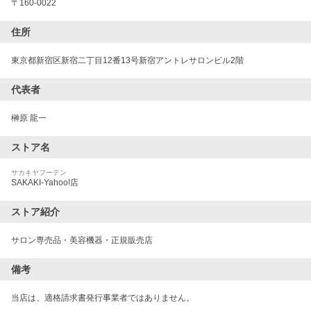
〒
160-0022
住所
東京都新宿区新宿二丁目12番13号新宿アントレサロンビル2階
代表者
榊原 龍一
ストア名
サカキヤフーテン
SAKAKI-Yahoo!店
ストア紹介
サロン専売品・美容機器・正規販売店
備考
当店は、適格請求書発行事業者ではありません。