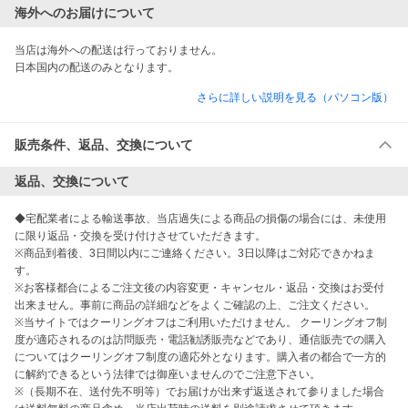
海外へのお届けについて
当店は海外への配送は行っておりません。

日本国内の配送のみとなります。
さらに詳しい説明を見る（パソコン版）
販売条件、返品、交換について
返品、交換について
◆宅配業者による輸送事故、当店過失による商品の損傷の場合には、未使用
に限り返品・交換を受け付けさせていただきます。

※商品到着後、3日間以内にご連絡ください。3日以降はご対応できかねま
す。

※お客様都合によるご注文後の内容変更・キャンセル・返品・交換はお受付
出来ません。事前に商品の詳細などをよくご確認の上、ご注文ください。

※当サイトではクーリングオフはご利用いただけません。 クーリングオフ制
度が適応されるのは訪問販売・電話勧誘販売などであり、通信販売での購入
についてはクーリングオフ制度の適応外となります。購入者の都合で一方的
に解約できるという法律では御座いませんのでご注意下さい。

※（長期不在、送付先不明等）でお届けが出来ず返送されて参りました場合