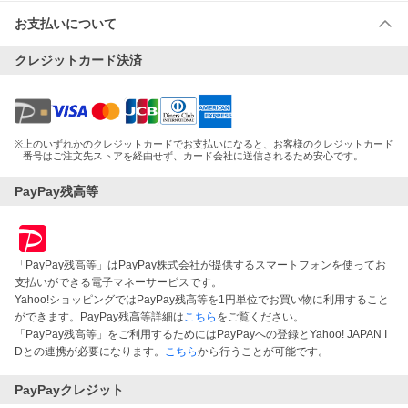
お支払いについて
クレジットカード決済
※
上のいずれかのクレジットカードでお支払いになると、お客様のクレジットカード
番号はご注文先ストアを経由せず、カード会社に送信されるため安心です。
PayPay残高等
「PayPay残高等」はPayPay株式会社が提供するスマートフォンを使ってお
支払いができる電子マネーサービスです。
Yahoo!ショッピングではPayPay残高等を1円単位でお買い物に利用すること
ができます。PayPay残高等詳細は
こちら
をご覧ください。
「PayPay残高等」をご利用するためにはPayPayへの登録とYahoo! JAPAN I
Dとの連携が必要になります。
こちら
から行うことが可能です。
PayPayクレジット