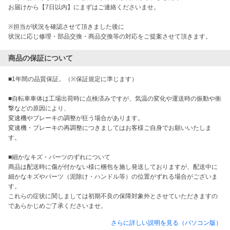
お届けから【7日以内】にまずはご連絡くださいませ。

※担当が状況を確認させて頂きました後に

状況に応じ修理・部品交換・商品交換等の対応をご提案させて頂きます。
商品の保証について
■1年間の品質保証。（※保証規定に準じます）

■自転車車体は工場出荷時に点検済みですが、気温の変化や運送時の振動や衝
撃などの原因により、

変速機やブレーキの調整が狂う場合があります。

変速機・ブレーキの再調整につきましてはお客様ご自身でお願いいたしま
す。

■細かなキズ・パーツのずれについて

商品は配送時に傷が付かない様に梱包を施し発送しておりますが、配送中に

細かなキズやパーツ（泥除け・ハンドル等）の位置がずれる場合がございま
す。

これらの症状に関しましては初期不良の保障対象外とさせていただきますの
さらに詳しい説明を見る（パソコン版）