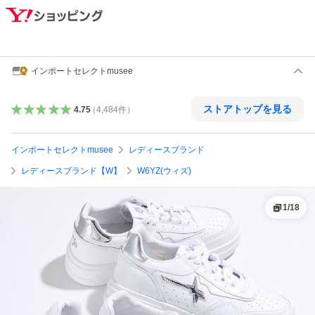
インポートセレクトmusee
ストアトップを見る
4.75
（
4,484
件
）
インポートセレクトmusee
レディースブランド
レディースブランド【W】
W6YZ(ウィズ)
1
/
18