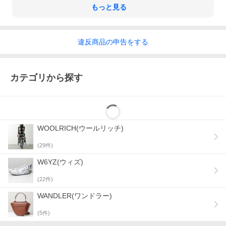
もっと見る
⇒ ギフトラッピングのご注文はこちら
違反
商品の
申告をする
⇒ 返品・交換についてはこちら
カテゴリから探す
⇒ W6YZ(ウィズ)
WOOLRICH(ウールリッチ)
⇒ ブランド 一覧
⇒ アイテム 一覧
(
29
件)
W6YZ(ウィズ)
⇒ TOPページを見る
(
22
件)
WANDLER(ワンドラー)
(
5
件)