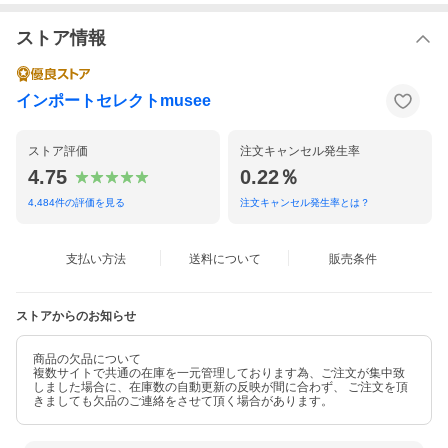
カラー
1N02/WHITE-SILVER ホワイト×シルバー
1N21/FULL-WHITE ホワイト
ストア情報
素材
アッパー：レザー、ラバー
ソール：ラバー
インポートセレクトmusee
⇒ 取り扱いに関するご注意
ストア評価
注文キャンセル発生率
付属品
ブランド箱
4.75
0.22％
⇒ 付属品についてはこちら
4,484
件の評価を見る
注文キャンセル発生率とは？
備考
※天然皮革を使用している為、輸入時より素材
の性質や製造段階で生じる微細な傷、スレ、汚
支払い方法
送料について
販売条件
れ、シワや、金具部分は細かなスレ、くすみが
見受けられる場合がございます。以上の点を気
になさる方はご遠慮下さい。また白い素材の場
ストアからのお知らせ
合、多少細かな汚れ等ある場合がございます事
ご了承下さい。
商品の欠品について
複数サイトで共通の在庫を一元管理しております為、ご注文が集中致
しました場合に、在庫数の自動更新の反映が間に合わず、 ご注文を頂
きましても欠品のご連絡をさせて頂く場合があります。
お問い合わせ
360502154
品番