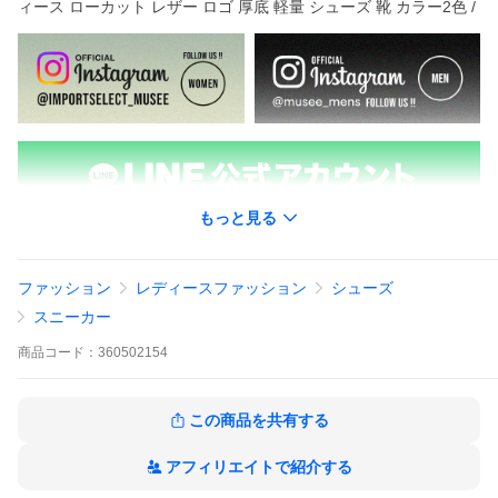
ィース ローカット レザー ロゴ 厚底 軽量 シューズ 靴 カラー2色 /
もっと見る
ファッション
レディースファッション
シューズ
スニーカー
商品
コード：
360502154
商品説明
・軽量ラバーソールを備えたローカットスニー
カー
この商品を共有する
・サイド、バック、タン部分にブランドアイコ
ンロゴ
・クッション性のあるインソール
アフィリエイトで紹介する
・ややボリューム感のあるソール