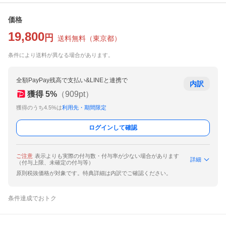
価格
19,800
円
送料無料
（
東京都
）
条件により送料が異なる場合があります。
全額PayPay残高で支払い&LINEと連携で
内訳
獲得
5
%
（
909
pt）
獲得のうち4.5%は
利用先・期間限定
ログインして確認
ご注意
表示よりも実際の付与数・付与率が少ない場合があります
詳細
（付与上限、未確定の付与等）
原則税抜価格が対象です。特典詳細は内訳でご確認ください。
条件達成でおトク