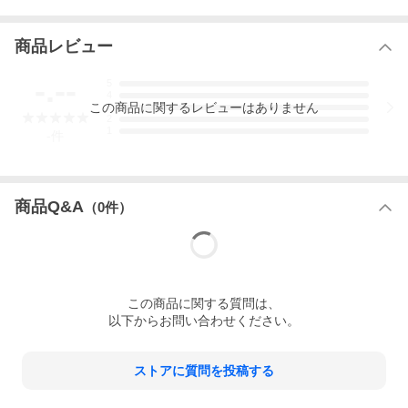
アイテム
レディースアイテム≫シューズ≫スニーカー≫
ローカット
商品レビュー
-.--
ブランド
W6YZ(ウィズ)
5
4
この
商品
に関するレビューはありません
3
2
型番
2017404
1
-
件
サイズ
【35】 (JP:22.5cm相当)
(cm)
【36】 (JP:23.0cm相当)
【37】 (JP:23.5cm相当)
商品Q&A
（
0
件）
【38】 (JP:24.0cm相当)
※上記は公式サイトに記載のサイズ相当となり
ます。モデルによっては相当サイズが異なる場
合がございます事ご了承ください。ヒール高
(実寸)： 4
この
商品
に関する質問は、
※商品の計測はcm単位です。商品によって個
以下からお問い合わせください。
体差や計測の方法により2〜3cmの誤差が出る
場合がございます。
⇒ サイズガイドはこちら
ストアに質問を投稿する