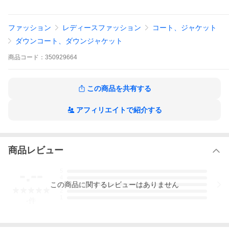
ファッション
レディースファッション
コート、ジャケット
ダウンコート、ダウンジャケット
商品
コード：
350929664
商品説明
・マットな質感のミディアム丈ダウンジャケッ
この商品を共有する
ト
・フロントWジップ
・フロントにボタン開閉のフラップポケット
アフィリエイトで紹介する
(裏起毛仕様)
・内ポケットあり
・裾サイドにファスナースリット
・ボリュームのあるスタンドネック
・背面ウエスト部分にドローコード
商品レビュー
・ゴム仕様の袖口
・左袖にロゴパッチ
-.--
5
4
この
商品
に関するレビューはありません
3
アイテム
レディースアイテム≫アウター≫ダウン・エコ
2
ダウン≫ミドル丈
1
-
件
ブランド
WOOLRICH(ウールリッチ)