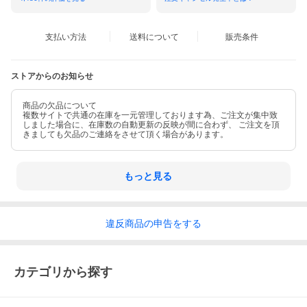
⇒ 取り扱いに関するご注意
付属品
ハンガー
支払い方法
送料について
販売条件
⇒ 付属品についてはこちら
ストアからのお知らせ
備考
⇒ ダウン製品に関する注意事項
商品の欠品について
複数サイトで共通の在庫を一元管理しております為、ご注文が集中致
しました場合に、在庫数の自動更新の反映が間に合わず、 ご注文を頂
お問い合わせ
350929664
きましても欠品のご連絡をさせて頂く場合があります。
品番
もっと見る
⇒ ギフトラッピングのご注文はこちら
違反
商品の
申告をする
⇒ 返品・交換についてはこちら
カテゴリから探す