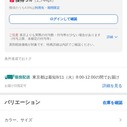
獲得
5
%
（
2,744
pt）
獲得のうち4.5%は
利用先・期間限定
ログインして確認
ご注意
表示よりも実際の付与数・付与率が少ない場合があります
詳細
（付与上限、未確定の付与等）
原則税抜価格が対象です。特典詳細は内訳でご確認ください。
条件達成でおトク
東京都は最短8/11（火）8:00-12:00の間でお届け
詳細を見る
お届け日指定可
バリエーション
在庫を確認
カラー、サイズ