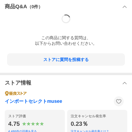
商品Q&A
（
0
件）
型番
CFWWOU0886FR UT1148
サイズ
【XS】 着丈 76 身幅 50 裄丈 80
(cm)
【S】 着丈 77.5 身幅 52 裄丈 81
【M】 着丈 79 身幅 54 裄丈 82
【L】 着丈 80.5 身幅 56 裄丈 83
この
商品
に関する質問は、
以下からお問い合わせください。
※商品の計測はcm単位です。商品によって個
体差や計測の方法により2〜3cmの誤差が出る
場合がございます。
ストアに質問を投稿する
（ダウン製品は厚みがある為、特に採寸に違い
が見受けられます事、ご了承下さい。）
ストア情報
⇒ サイズガイドはこちら
カラー
8743/MILKY-CREAM オフホワイト
インポートセレクトmusee
100/BLACK ブラック
素材
表地：ポリアミド91%、ポリウレタン9%
ストア評価
注文キャンセル発生率
裏地：ポリアミド100%
4.75
0.23％
中綿：ダックダウン90%,フェザー10%
4,486
件の評価を見る
注文キャンセル発生率とは？