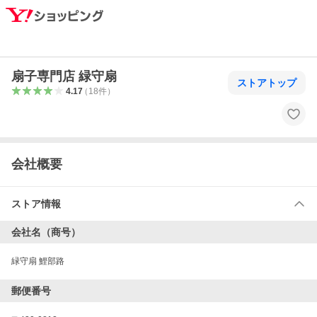
扇子専門店 緑守扇
ストアトップ
4.17
（
18
件
）
会社概要
ストア情報
会社名（商号）
緑守扇 鯉部路
郵便番号