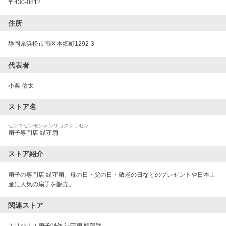
〒
430-0812
住所
静岡県浜松市南区本郷町1292-3
代表者
小栗 佑太
ストア名
センスセンモンテンリョクシュセン
扇子専門店 緑守扇
ストア紹介
扇子の専門店 緑守扇。母の日・父の日・敬老の日などのプレゼントや日本土
産に人気の扇子を販売。
関連ストア