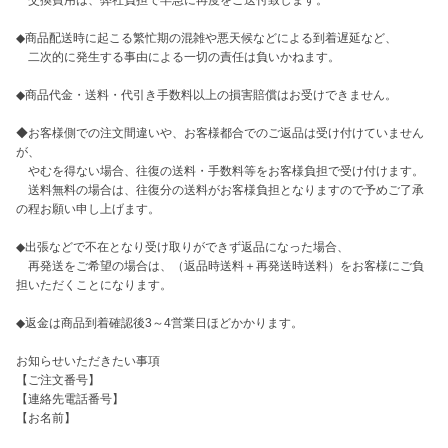
　交換費用は、弊社負担で早急に再度をご送付致します。

◆商品配送時に起こる繁忙期の混雑や悪天候などによる到着遅延など、

　二次的に発生する事由による一切の責任は負いかねます。

◆商品代金・送料・代引き手数料以上の損害賠償はお受けできません。

◆お客様側での注文間違いや、お客様都合でのご返品は受け付けていません
が、

　やむを得ない場合、往復の送料・手数料等をお客様負担で受け付けます。

　送料無料の場合は、往復分の送料がお客様負担となりますので予めご了承
の程お願い申し上げます。 

◆出張などで不在となり受け取りができず返品になった場合、

　再発送をご希望の場合は、（返品時送料＋再発送時送料）をお客様にご負
担いただくことになります。  

◆返金は商品到着確認後3～4営業日ほどかかります。

お知らせいただきたい事項

【ご注文番号】

【連絡先電話番号】

【お名前】
