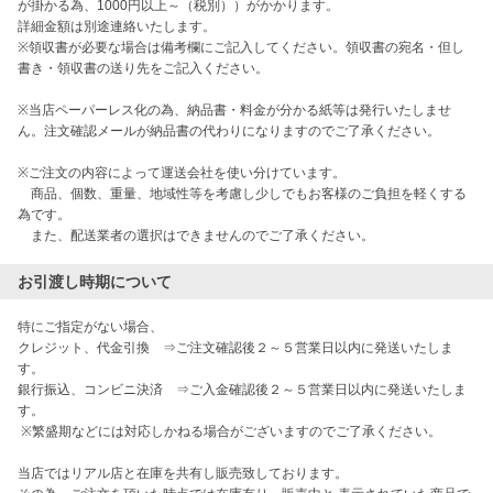
が掛かる為、1000円以上～（税別））がかかります。

詳細金額は別途連絡いたします。

※領収書が必要な場合は備考欄にご記入してください。領収書の宛名・但し
書き・領収書の送り先をご記入ください。

※当店ペーパーレス化の為、納品書・料金が分かる紙等は発行いたしませ
ん。注文確認メールが納品書の代わりになりますのでご了承ください。

※ご注文の内容によって運送会社を使い分けています。

　商品、個数、重量、地域性等を考慮し少しでもお客様のご負担を軽くする
為です。

　また、配送業者の選択はできませんのでご了承ください。
お引渡し時期について
特にご指定がない場合、

クレジット、代金引換　⇒ご注文確認後２～５営業日以内に発送いたしま
す。

銀行振込、コンビニ決済　⇒ご入金確認後２～５営業日以内に発送いたしま
す。

 ※繁盛期などには対応しかねる場合がございますのでご了承ください。

当店ではリアル店と在庫を共有し販売致しております。
