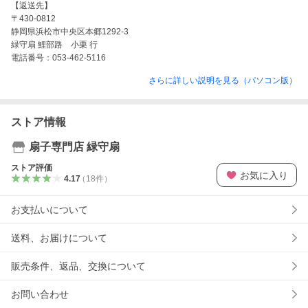
【返送先】

〒430-0812

静岡県浜松市中央区本郷1292-3

緑守扇 鯉部路　小栗 行

電話番号：053-462-5116
さらに詳しい説明を見る（パソコン版）
ストア情報
扇子専門店 緑守扇
ストア評価
お気に入り
4.17
（
18
件
）
お支払いについて
送料、お届けについて
販売条件、返品、交換について
お問い合わせ