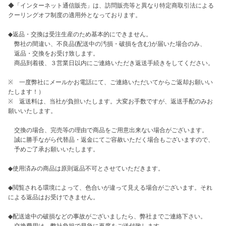
◆「インターネット通信販売」は、訪問販売等と異なり特定商取引法による
クーリングオフ制度の適用外となっております。

◆返品・交換は受注生産のため基本的にできません。

　弊社の間違い、不良品(配送中の汚損・破損を含む)が届いた場合のみ、

　返品・交換をお受け致します。

　商品到着後、３営業日以内にご連絡いただき返送手続きをしてください。

※　一度弊社にメールかお電話にて、ご連絡いただいてからご返却お願いい
たします！）

※　返送料は、当社が負担いたします。大変お手数ですが、返送手配のみお
願いいたします。

　交換の場合、完売等の理由で商品をご用意出来ない場合がございます。

　誠に勝手ながら代替品・返金にてご容赦いただく場合もございますので、

　予めご了承お願いいたします。

◆使用済みの商品は原則返品不可とさせていただきます。

◆閲覧される環境によって、色合いが違って見える場合がございます。それ
による返品はお受けできません。

◆配送途中の破損などの事故がございましたら、弊社までご連絡下さい。
