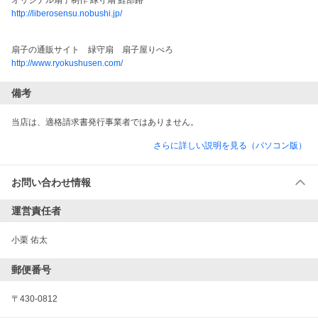
オリジナル扇子制作 緑守扇 鯉部路
http://liberosensu.nobushi.jp/
扇子の通販サイト　緑守扇　扇子屋りべろ　
http://www.ryokushusen.com/
備考
当店は、適格請求書発行事業者ではありません。
さらに詳しい説明を見る（パソコン版）
お問い合わせ情報
運営責任者
小栗 佑太
郵便番号
〒430-0812